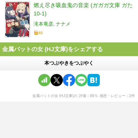
燃え尽き吸血鬼の音楽 (ガガガ文庫 ガた
10-1)
滝本竜彦
ナナメ
60
金属バットの女 (HJ文庫)をシェアする
本つぶやきをつぶやく
金属バットの女 (HJ文庫)
の
評価
89
％
感想・レビュー
2
件