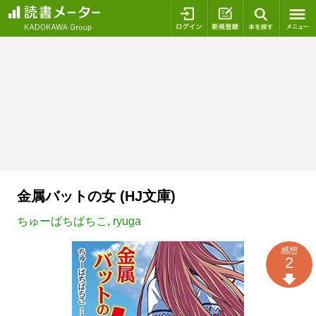
ログイン
新規登録
本を探
金属バットの女 (HJ文庫)
ちゅーばちばちこ
,
ryuga
感想
2