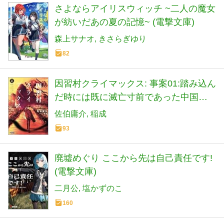
さよならアイリスウィッチ ~二人の魔女
が紡いだあの夏の記憶~ (電撃文庫)
森上サナオ
きさらぎゆり
82
因習村クライマックス: 事案01:踏み込ん
だ時には既に滅亡寸前であった中国地
方某村 (ガガガ文庫 ガさ 14-4)
佐伯庸介
稲成
93
廃墟めぐり ここから先は自己責任です!
(電撃文庫)
二月公
塩かずのこ
160