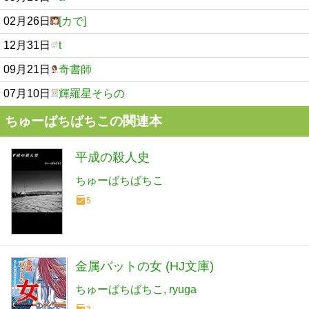
02月26日
[カで]
12月31日
t
09月21日
奇書師
07月10日
輝羅星そらの
ちゅーばちばちこの関連本
平成の殺人史
ちゅーばちばちこ
5
金属バットの女 (HJ文庫)
ちゅーばちばちこ
ryuga