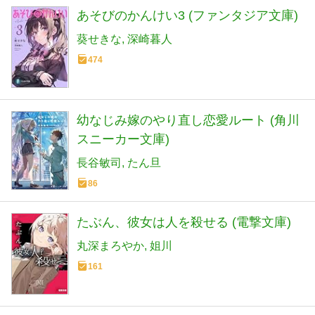
あそびのかんけい3 (ファンタジア文庫)
葵せきな
深崎暮人
474
幼なじみ嫁のやり直し恋愛ルート (角川
スニーカー文庫)
長谷敏司
たん旦
86
たぶん、彼女は人を殺せる (電撃文庫)
丸深まろやか
姐川
161