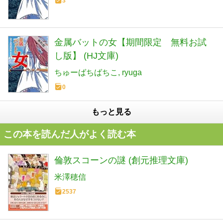
3
金属バットの女【期間限定 無料お試
し版】 (HJ文庫)
ちゅーばちばちこ
ryuga
0
もっと見る
この本を読んだ人がよく読む本
倫敦スコーンの謎 (創元推理文庫)
米澤穂信
2537