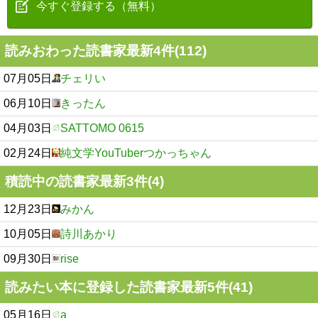
今すぐ登録する（無料）
読みおわった読書家最新4件(112)
07月05日
チェリい
06月10日
きったん
04月03日
SATTOMO 0615
02月24日
純文学YouTuberつかっちゃん
積読中の読書家最新3件(4)
12月23日
みかん
10月05日
詩川あかり
09月30日
rise
読みたい本に登録した読書家最新5件(41)
05月16日
a