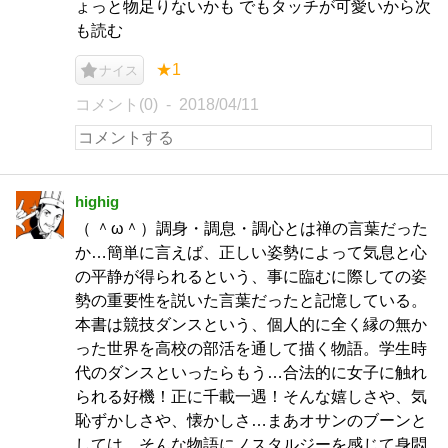
ょっと物足りないかも でもタッチが可愛いから次
も読む
★1
ナイス
コメント(0)
2018/04/11
highig
（ ＾ω＾）調身・調息・調心とは禅の言葉だった
か…簡単に言えば、正しい姿勢によって気息と心
の平静が得られるという、事に臨むに際しての姿
勢の重要性を説いた言葉だったと記憶している。
本書は競技ダンスという、個人的に全く縁の無か
った世界を高校の部活を通して描く物語。学生時
代のダンスといったらもう…合法的に女子に触れ
られる好機！正に千載一遇！そんな嬉しさや、気
恥ずかしさや、懐かしさ…まあオサンのブーンと
しては、そんな物語にノスタルジーを感じて身悶