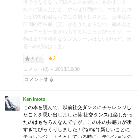
慢できなくなって紙本まとめ買い。ものすごく
久々に読んだけど、やっぱり面白い。つちわたコ
ンビの初心者ならではの初々しさと二、三年生の
圧倒的存在感（笑）がもうたまらない。御木君と
ターニャが一巻から出ててちょっとびっくり。一
巻はまだ本格的なダンスシーンはないけれど、次
巻への期待は十分。
★2
ナイス
コメント(0)
2018/12/30
Ken imoto
この本を読んで、以前社交ダンスにチャレンジし
たことを思い出しました笑 社交ダンスは楽しかっ
たのはもちろんなんですが、この本の共感力が凄
すぎてびっくりしました！(*≧m≦*) 新しいことに
チャレンジしようとしている時に、テンションの