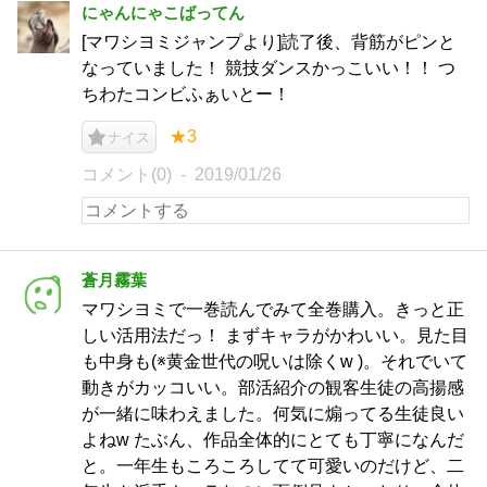
にゃんにゃこばってん
[マワシヨミジャンプより]読了後、背筋がピンと
なっていました！ 競技ダンスかっこいい！！ つ
ちわたコンビふぁいとー！
★3
ナイス
コメント(0)
2019/01/26
蒼月霧葉
マワシヨミで一巻読んでみて全巻購入。きっと正
しい活用法だっ！ まずキャラがかわいい。見た目
も中身も(※黄金世代の呪いは除くw )。それでいて
動きがカッコいい。部活紹介の観客生徒の高揚感
が一緒に味わえました。何気に煽ってる生徒良い
よねw たぶん、作品全体的にとても丁寧になんだ
と。一年生もころころしてて可愛いのだけど、二