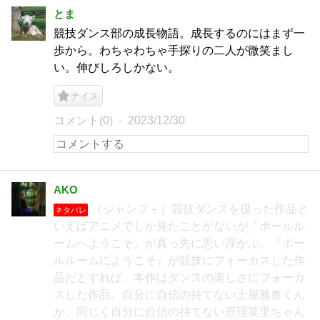
とま
競技ダンス部の成長物語。成長するのにはまず一
歩から。わちゃわちゃ手探りの二人が微笑まし
い。伸びしろしかない。
ナイス
コメント(0)
2023/12/30
AKO
（ジャンプ＋）競技ダンスを扱った作品と
ネタバレ
いえばアニメでしか見たことがないが『ボールル
ームへようこそ』が真っ先に思い浮かぶ。『ボー
ルルームにようこそ』が競技にフォーカスした作
品だとすれば、本作はダンスの楽しさにフォーカ
スした作品。自分に自信の持てない土屋雅春くん
が、同じく自分に自信の持てない亘理英里ちゃん