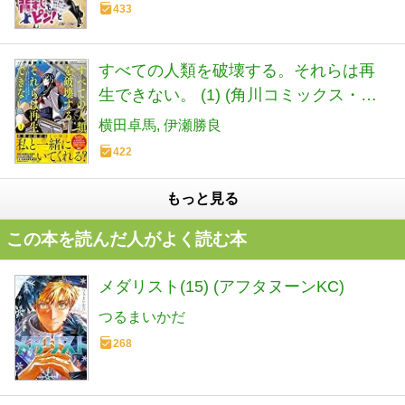
433
すべての人類を破壊する。それらは再
生できない。 (1) (角川コミックス・エ
ース)
横田卓馬
伊瀬勝良
422
もっと見る
この本を読んだ人がよく読む本
メダリスト(15) (アフタヌーンKC)
つるまいかだ
268