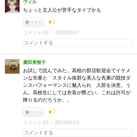
ヴィル
ちょっと主人公が苦手なタイプかも
★1
ナイス
コメント(0)
2022/02/17
廣田美智子
お試しで読んでみた。高校の部活歓迎会でイケメ
ンな先輩と スタイル抜群な美人な先輩の競技ダ
ンスパフォーマンスに魅入られ 入部を決意。う
ん。高校生にしては衣装が際どい。これは許可が
降りるのだろうか。。
★7
ナイス
コメント(0)
2021/06/23