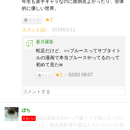
年生も派手キャラなのに面倒見よかったり、全体
的に優しい世界。
★2
ナイス
コメント(1)
2019/01/11
蒼月霧葉
蛇足だけど、○○ブルースってサブタイト
ルの漫画で本当ブルースやってるのって
初めて見たw
★1
02/02 09:07
ナイス
ぽち
雑誌連載当初から可愛くって気に入ってい
ネタバレ
たのだけど、最近無料電子版読んでたらついに我