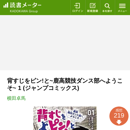
ログイン
新規登録
本を探
背すじをピン!と~鹿高競技ダンス部へようこ
そ~ 1 (ジャンプコミックス)
横田卓馬
感想
219