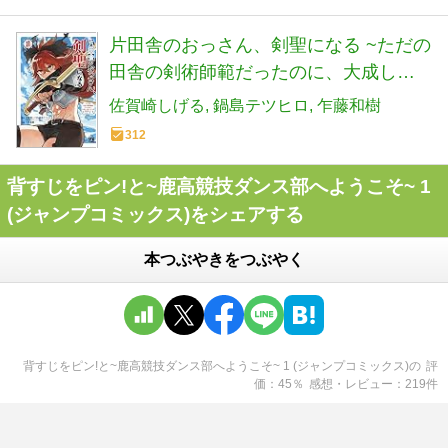
片田舎のおっさん、剣聖になる ~ただの
田舎の剣術師範だったのに、大成した
弟子たちが俺を放ってくれない件~ 8 (8)
佐賀崎しげる
鍋島テツヒロ
乍藤和樹
(ヤングチャンピオン・コミックス)
312
背すじをピン!と~鹿高競技ダンス部へようこそ~ 1
(ジャンプコミックス)をシェアする
本つぶやきをつぶやく
背すじをピン!と~鹿高競技ダンス部へようこそ~ 1 (ジャンプコミックス)
の
評
価
45
％
感想・レビュー
219
件