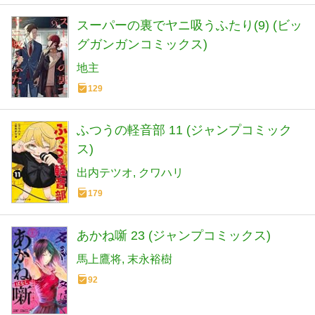
スーパーの裏でヤニ吸うふたり(9) (ビッ
グガンガンコミックス)
地主
129
ふつうの軽音部 11 (ジャンプコミック
ス)
出内テツオ
クワハリ
179
あかね噺 23 (ジャンプコミックス)
馬上鷹将
末永裕樹
92