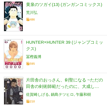
黄泉のツガイ(13) (ガンガンコミックス)
荒川弘
486
HUNTER×HUNTER 39 (ジャンプコミッ
クス)
冨樫義博
595
片田舎のおっさん、剣聖になる ~ただの
田舎の剣術師範だったのに、大成した
弟子たちが俺を放ってくれない件~ 9 (9)
佐賀崎しげる
鍋島テツヒロ
乍藤和樹
(ヤングチャンピオンコミックス)
210