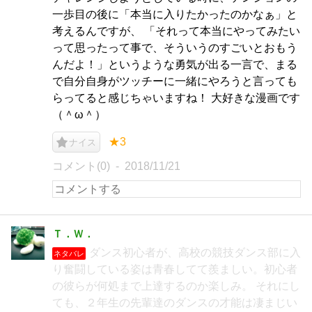
一歩目の後に「本当に入りたかったのかなぁ」と
考えるんですが、 「それって本当にやってみたい
って思ったって事で、そういうのすごいとおもう
んだよ！」というような勇気が出る一言で、まる
で自分自身がツッチーに一緒にやろうと言っても
らってると感じちゃいますね！ 大好きな漫画です
（＾ω＾）
★3
ナイス
コメント(0)
2018/11/21
Ｔ．Ｗ．
ダンス初心者が、高校の競技ダンス部に入
ネタバレ
り奮闘している姿は青春してて羨ましい。初心者
の彼らが何処まで上達するのか楽しみ。 それにし
ても、２年生の先輩達のダンスの才能は凄まじい