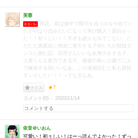
芙蓉
再読。前は途中で既刊を追うのをやめてい
ネタバレ
たがやはり読みたいになって再び購入！面白かっ
た！！初々しい！！天才も超人も出てこない。た
だただ真面目に地道に努力する子供たちが競技ダ
ンスに挑む話。亘理さんいいなあ努力をする子。
土屋くんも努力できる子。最後の夜に公園で二人
で練習する回いいなあ。この漫画読むと私も競技
ダンスしたい！！ってなるなあ。
★7
ナイス
コメント(0)
2020/11/14
依音＠いおん
可愛い！初々しい！はーっ読んでよかった！ずっ