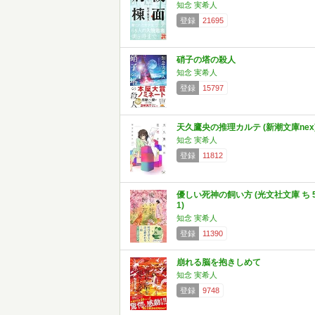
知念 実希人
登録
21695
硝子の塔の殺人
知念 実希人
登録
15797
天久鷹央の推理カルテ (新潮文庫nex
知念 実希人
登録
11812
優しい死神の飼い方 (光文社文庫 ち 5
1)
知念 実希人
登録
11390
崩れる脳を抱きしめて
知念 実希人
登録
9748