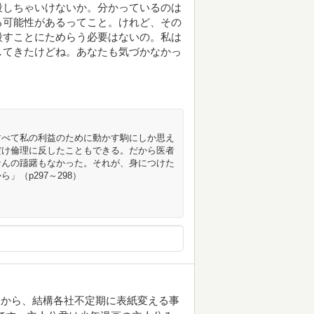
殺しちゃいけないか。分かっているのは
る可能性があるってこと。けれど、その
殺すことにためらう必要はないの。私は
してきたけどね。あなたも気づかなかっ
すべて私の利益のために動かす駒にしか思え
だけ倫理に反したこともできる。だから医者
なんの躊躇もなかった。それが、身につけた
（p297～298）
？から、結構各社不定期に表紙変える事