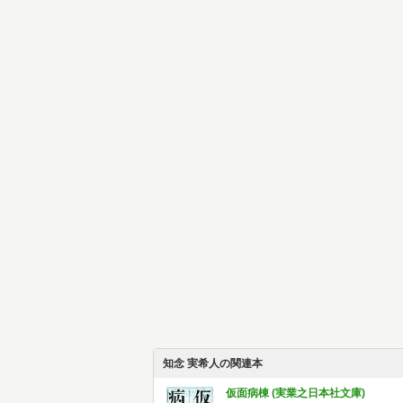
知念 実希人の関連本
仮面病棟 (実業之日本社文庫)