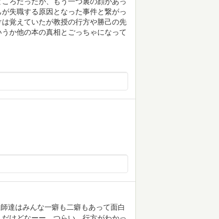
ところだったが、もう一つ裏の顔があっ
己が失職する原因となった事件と繋がっ
けは覚えていたが教授の行方や勝己の先
いうか他の本の真相とごっちゃになって
医師達はみんな一癖も二癖もあって面白
んだけどなーー…つらい。行方がわかっ