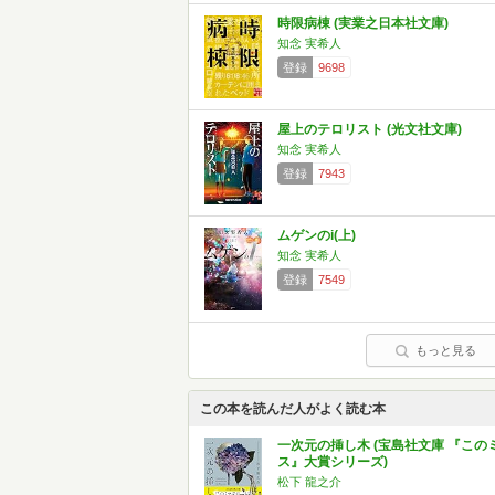
時限病棟 (実業之日本社文庫)
知念 実希人
登録
9698
屋上のテロリスト (光文社文庫)
知念 実希人
登録
7943
ムゲンのi(上)
知念 実希人
登録
7549
もっと見る
この本を読んだ人がよく読む本
一次元の挿し木 (宝島社文庫 『この
ス』大賞シリーズ)
松下 龍之介