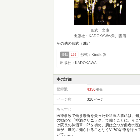
形式：文庫
出版社：KADOKAWA/角川書店
その他の形式（β版）
形式：Kindle版
登録
167
出版社：KADOKAWA
本の詳細
登録数
4350
登録
ページ数
320
ページ
あらすじ
医療事故で働き場所を失った外科医の勝己は、知
の勧めで「神酒クリニック」で働くことに。そこ
は院長の神酒章一郎を初め、腕は立つが曲者の医
達が、世間に知られることなくVIPの治療を行っ
いて……。