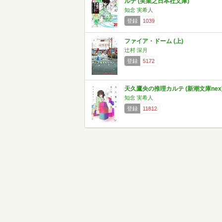
ルテ (実業之日本社文庫)
知念 実希人
登録
1039
ファイア・ドーム (上)
辻村 深月
登録
5172
天久鷹央の推理カルテ (新潮文庫nex
知念 実希人
登録
11812