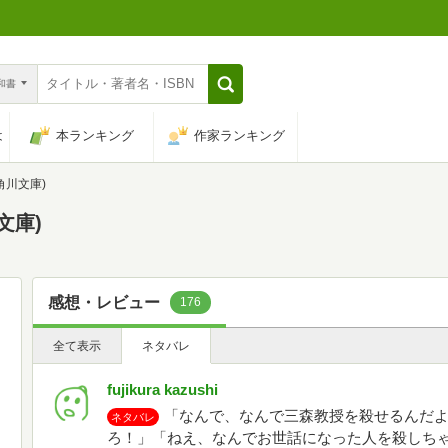
n和書
は
本ランキング
作家ランキング
角川文庫)
文庫)
感想・レビュー
176
全て表示
ネタバレ
fujikura kazushi
「なんで、なんで三森教授を殺せるんだよ
ネタバレ
ろ！」「ねえ、なんでお世話になった人を殺しち