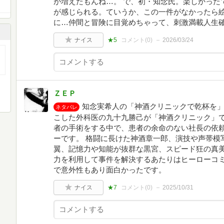
が増えたもんね…。 で、初・知念氏。楽しかった
が感じられる。ていうか、この一件がなかったら
に…仲間と冒険に目覚めちゃって、刺激満載人生
ナイス
★5
コメント(
0
)
2026/03/24
ＺＥＰ
知念実希人の「神酒クリニックで乾杯を」
ネタバレ
こした外科医の九十九勝己が「神酒クリニック」
者の手術をする中で、患者の余命のない社長の依
ーです。 格闘に長けた神酒章一郎、演技や声帯模
翼、記憶力や知能が抜群な黒宮、スピード狂の真
力を利用して事件を解決するあたりはヒーローコ
で意外性もあり面白かったです。
ナイス
★7
コメント(
0
)
2025/10/31