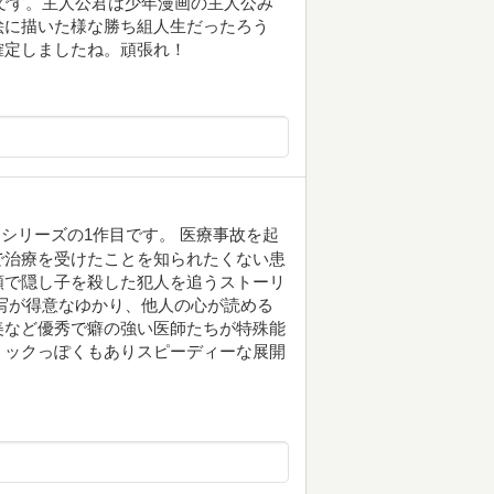
です。主人公君は少年漫画の主人公み
絵に描いた様な勝ち組人生だったろう
確定しましたね。頑張れ！
シリーズの1作目です。 医療事故を起
で治療を受けたことを知られたくない患
頼で隠し子を殺した犯人を追うストーリ
写が得意なゆかり、他人の心が読める
美など優秀で癖の強い医師たちが特殊能
ミックっぽくもありスピーディーな展開