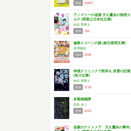
登録
23407
アノマリーの追憶 天久鷹央の推理カ
ルテ (実業之日本社文庫)
知念 実希人
登録
756
倫敦スコーンの謎 (創元推理文庫)
米澤穂信
登録
2539
神酒クリニックで乾杯を 淡雪の記憶
(角川文庫)
知念 実希人
登録
2728
多類婚姻譚
凪良 ゆう
登録
4154
血脈のナイトメア 天久鷹央の事件