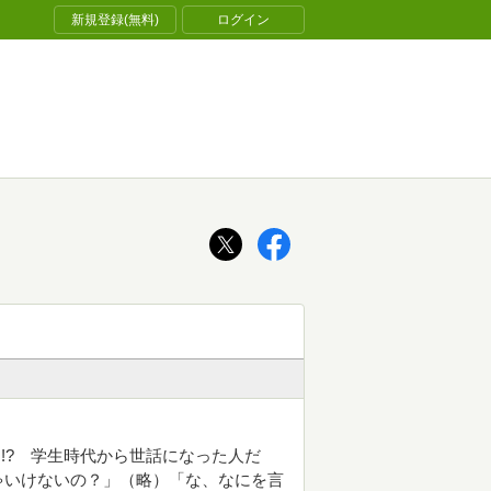
新規登録(無料)
ログイン
!? 学生時代から世話になった人だ
ゃいけないの？」（略）「な、なにを言