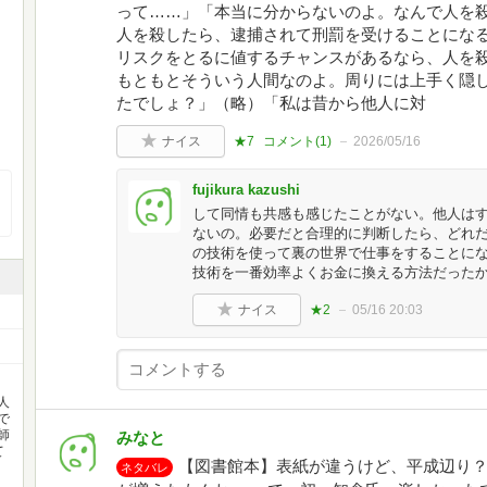
って……」「本当に分からないのよ。なんで人を
人を殺したら、逮捕されて刑罰を受けることにな
リスクをとるに値するチャンスがあるなら、人を
もともとそういう人間なのよ。周りには上手く隠
たでしょ？」（略）「私は昔から他人に対
ナイス
★7
コメント(
1
)
2026/05/16
fujikura kazushi
して同情も共感も感じたことがない。他人は
ないの。必要だと合理的に判断したら、どれ
の技術を使って裏の世界で仕事をすることに
技術を一番効率よくお金に換える方法だったから」
ナイス
★2
05/16 20:03
人
で
師
みなと
て
【図書館本】表紙が違うけど、平成辺り
ネタバレ