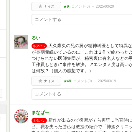
ナイス
★9
コメント(
0
)
2025/03/20
るい
天久鷹央の兄の翼が精神科医として特異
ネタバレ
が長期間続いているのに、これは２作で終わったよ
つけられない医師集団が、秘密裏に有名人などの
工作員もどきに事件を解決。📍エンタメ度は高い
は何故？（個人の感想です。）
ナイス
★48
コメント(
0
)
2025/03/19
まなぱー
ミ
新作が出るので復習がてら再読…当直時
ネタバレ
己。職を失った勝己は教授の紹介で「神酒クリニ