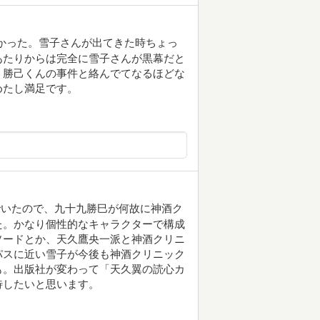
かった。雪子さんが出てきた時ちょっ
あたりからは完全に雪子さんが黒幕だと
、勝己くんの事件と絡んでてなるほどな
めたし満足です。
でいたので、九十九勝巳が何故に神酒ク
た。かなり個性的なキャラクターで構成
ソードとか、天久鷹央一派と神酒クリニ
パスに近い雪子が今後も神酒クリニック
も。出版社が変わって「天久翼の読心カ
待したいと思います。