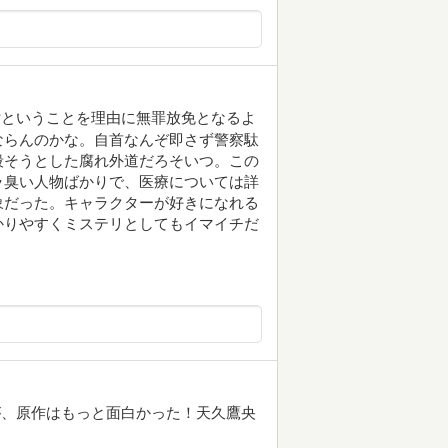
女ということを理由に無罪放免となるよ
ならんのかな。自首なんぞ即さず警察駄
殺そうとした腐れ外道だろそいつ。この
ラ臭い人物ばかりで、医療については詳
象だった。キャラクターが好きになれる
かりやすくミステリとしてもイマイチだ
が、原作はもっと面白かった！天久鷹央