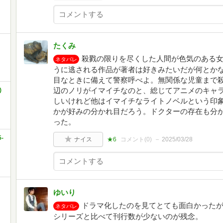
たくみ
殺戮の限りを尽くした人間が色気のある
ネタバレ
うに逃される作品が著者は好きみたいだが何とか
目なときに備えて警察呼べよ。無関係な児童まで
辺のノリがイマイチなのと、総じてアニメのキャ
)
しいけれど他はイマイチなライトノベルという印
かが好みの分かれ目だろう。ドクターの存在も分
った。
-
ナイス
★6
コメント(
0
)
2025/03/28
ゆいり
ドラマ化したのを見てとても面白かった
ネタバレ
シリーズと比べて刊行数が少ないのが残念。