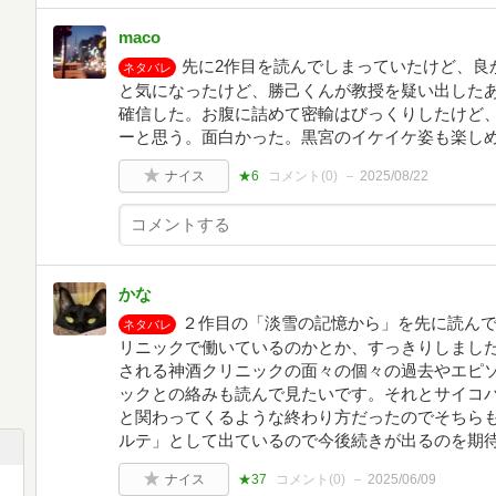
maco
先に2作目を読んでしまっていたけど、良
ネタバレ
と気になったけど、勝己くんが教授を疑い出した
確信した。お腹に詰めて密輸はびっくりしたけど
ーと思う。面白かった。黒宮のイケイケ姿も楽し
ナイス
★6
コメント(
0
)
2025/08/22
かな
２作目の「淡雪の記憶から」を先に読ん
ネタバレ
リニックで働いているのかとか、すっきりしまし
される神酒クリニックの面々の個々の過去やエピ
ックとの絡みも読んで見たいです。それとサイコ
と関わってくるような終わり方だったのでそちら
ルテ」として出ているので今後続きが出るのを期
ナイス
★37
コメント(
0
)
2025/06/09