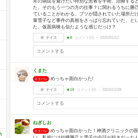
常の病院を避けたい特別な患者を手術、治療する
た。そのもう一つの方の仕事？に関わるうちに勝
ていることがわかる。ブツが隠されていた場所だ
輩雪子など事件の真相をさっぱり忘れていた、と
た。仮面病棟も似たような感じだっけ？
ナイス
★8
コメント(
0
)
2025/01/12
くまた
めっちゃ面白かった!
ネタバレ
ナイス
★19
コメント(
0
)
2024/12/28
ねぎしお
めっちゃ面白かった！神酒クリニックの
ネタバレ
カ
い。私的には結構勝己と雪子の会話が好きだった