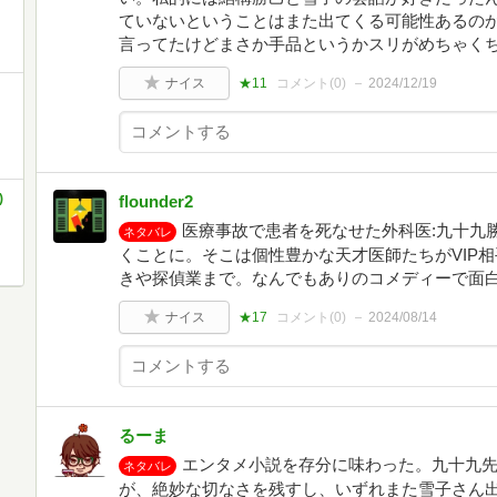
ていないということはまた出てくる可能性あるの
言ってたけどまさか手品というかスリがめちゃく
ナイス
★11
コメント(
0
)
2024/12/19
)
flounder2
医療事故で患者を死なせた外科医:九十九
ネタバレ
くことに。そこは個性豊かな天才医師たちがVIP
きや探偵業まで。なんでもありのコメディーで面白かった
ナイス
★17
コメント(
0
)
2024/08/14
るーま
エンタメ小説を存分に味わった。九十九
ネタバレ
が、絶妙な切なさを残すし、いずれまた雪子さん