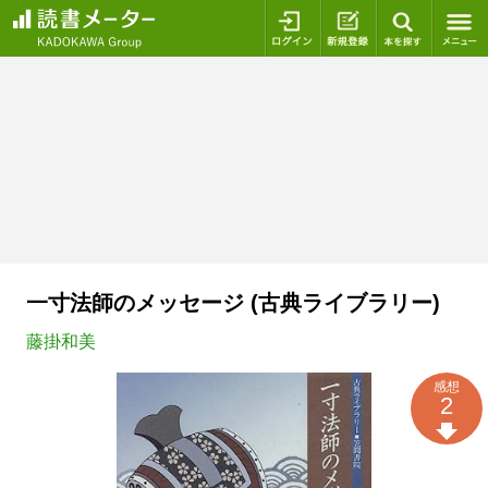
ログイン
新規登録
本を探
一寸法師のメッセージ (古典ライブラリー)
藤掛和美
感想
2