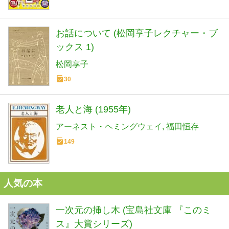
お話について (松岡享子レクチャー・ブ
ックス 1)
松岡享子
30
老人と海 (1955年)
アーネスト・ヘミングウェイ
福田恒存
149
人気の本
一次元の挿し木 (宝島社文庫 『このミ
ス』大賞シリーズ)