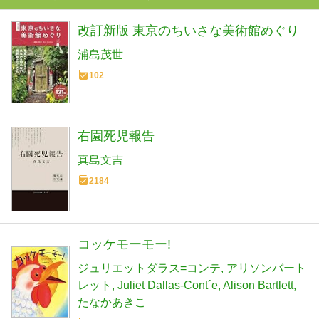
改訂新版 東京のちいさな美術館めぐり
浦島茂世
102
右園死児報告
真島文吉
2184
コッケモーモー!
ジュリエットダラス=コンテ
アリソンバート
レット
Juliet Dallas‐Cont´e
Alison Bartlett
たなかあきこ