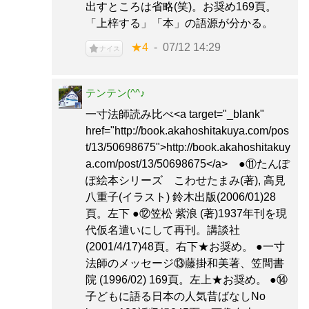
出すところは省略(笑)。お奨め169頁。
「上梓する」「本」の語源が分かる。
★4
07/12 14:29
ナイス
テンテン(^^♪
一寸法師読み比べ<a target="_blank"
href="http://book.akahoshitakuya.com/pos
t/13/50698675">http://book.akahoshitakuy
a.com/post/13/50698675</a> ●⑪たんぽ
ぽ絵本シリーズ こわせたまみ(著), 高見
八重子(イラスト) 鈴木出版(2006/01)28
頁。左下 ●⑫笠松 紫浪 (著)1937年刊を現
代仮名遣いにして再刊。講談社
(2001/4/17)48頁。右下★お奨め。 ●一寸
法師のメッセージ⑬藤掛和美著、笠間書
院 (1996/02) 169頁。左上★お奨め。 ●⑭
子どもに語る日本の人気昔ばなしNo