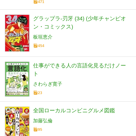
471
グラップラ-刃牙 (34) (少年チャンピオ
ン・コミックス)
板垣恵介
454
仕事ができる人の言語化見るだけノー
ト
さわらぎ寛子
23
全国ローカルコンビニグルメ図鑑
加藤弘倫
95