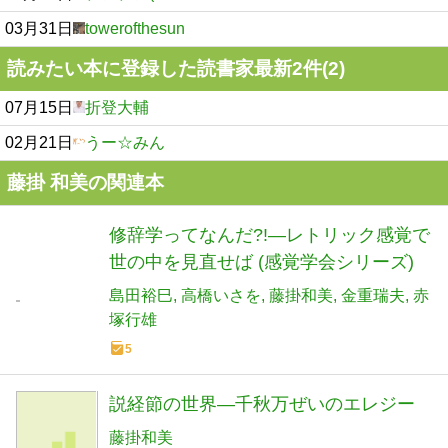
03月31日
towerofthesun
読みたい本に登録した読書家最新2件(2)
07月15日
折登大輔
02月21日
うー☆みん
藤掛 和美の関連本
修辞学ってなんだ?!―レトリック感覚で
世の中を見直せば (感覚学会シリーズ)
島田裕巳
高橋いさを
藤掛和美
金重瑞夫
赤
塚行雄
5
説経節の世界―千秋万ぜいのエレジー
藤掛和美