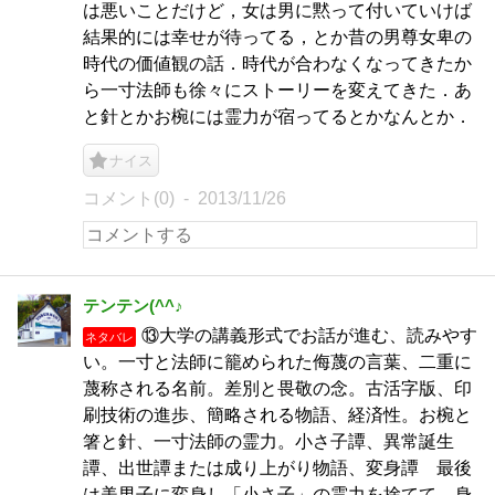
は悪いことだけど，女は男に黙って付いていけば
結果的には幸せが待ってる，とか昔の男尊女卑の
時代の価値観の話．時代が合わなくなってきたか
ら一寸法師も徐々にストーリーを変えてきた．あ
と針とかお椀には霊力が宿ってるとかなんとか．
ナイス
コメント(0)
2013/11/26
テンテン(^^♪
⑬大学の講義形式でお話が進む、読みやす
ネタバレ
い。一寸と法師に籠められた侮蔑の言葉、二重に
蔑称される名前。差別と畏敬の念。古活字版、印
刷技術の進歩、簡略される物語、経済性。お椀と
箸と針、一寸法師の霊力。小さ子譚、異常誕生
譚、出世譚または成り上がり物語、変身譚 最後
は美男子に変身し「小さ子」の霊力を捨てて、身