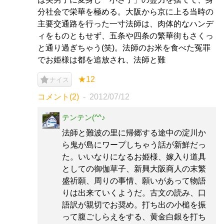
分社会で栄華を極める。大阪から京に上る当時の
主要交通路を行った一寸法師は、肉体的なハンデ
ィをものともせず、五条や四条の繁華街もさくっ
と通り過ぎちゃう(笑)。法師のお米を食べた冤罪
でお姫様は都を追放され、法師と難
★12
ナイス
コメント(2)
2012/07/12
テンテン(^^♪
法師と難波の里に帰郷する途中の淀川か
ら鬼が島にワープしちゃう話が新鮮だっ
た。いいなりになるお姫様、嫁入り道具
としての御伽草子、新興大阪商人の末繁
盛祈願、周りの事情、願いがあって物語
りは出来ていくようだ。古文の読み、口
語訳が親切でお奨め。打ち出の小槌を振
って腹ごしらえをする、黄金白銀を打ち