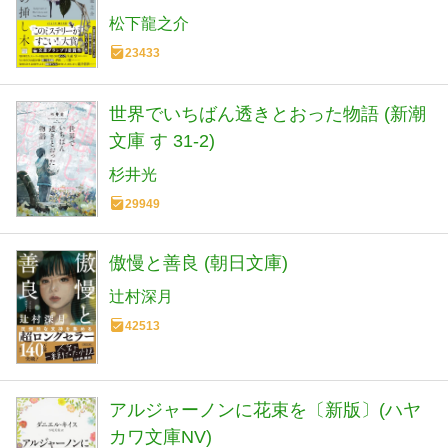
松下龍之介
23433
世界でいちばん透きとおった物語 (新潮
文庫 す 31-2)
杉井光
29949
傲慢と善良 (朝日文庫)
辻村深月
42513
アルジャーノンに花束を〔新版〕(ハヤ
カワ文庫NV)