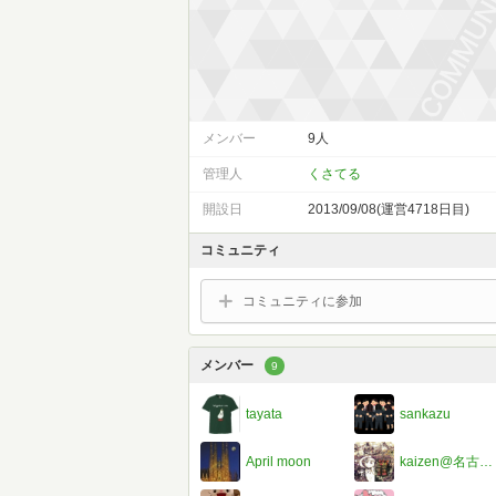
メンバー
9人
管理人
くさてる
開設日
2013/09/08(運営4718日目)
コミュニティ
コミュニティに参加
メンバー
9
tayata
sankazu
April moon
kaizen@名古屋de朝活読書会