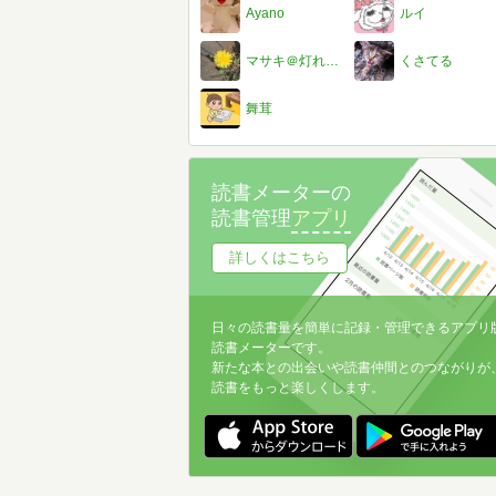
Ayano
ルイ
マサキ＠灯れ松明の火
くさてる
舞茸
読書メーターの
読書管理
アプリ
詳しくはこちら
日々の読書量を簡単に記録・管理できるアプリ
読書メーターです。
新たな本との出会いや読書仲間とのつながりが
読書をもっと楽しくします。