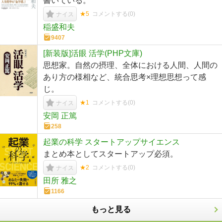
書いている。
★5
コメントする(
0
)
ナイス
稲盛和夫
9407
[新装版]活眼 活学(PHP文庫)
思想家。自然の摂理、全体における人間、人間の
あり方の様相など、統合思考×理想思想って感
じ。
★1
コメントする(
0
)
ナイス
安岡 正篤
258
起業の科学 スタートアップサイエンス
まとめ本としてスタートアップ必須。
★2
コメントする(
0
)
ナイス
田所 雅之
1166
もっと見る