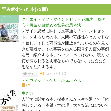
読み終わった本(
73
冊)
クリエイティブ・マインドセット 想像力・好奇
心・勇気が目覚める驚異の思考法
デザイン思考に関して文字通り「マインドセッ
ト」をするための本。人間の可能性をとんでもな
く信じ、そして可能性が開放されているのを見て
きた著者が、その事実を出来る限り多方面の事例
を元に紹介する本。ハウツー本ではない。読んで
何が得られると明確なものでもない。ただただ、
思想を注入する本。
★3
コメントする(
0
)
ナイス
デイヴィッド・ケリー,トム・ケリー
971
生き方
人間学に関する本。稲盛さんが人生を通じて「体
感している」本質・世の理・大きな流れについて