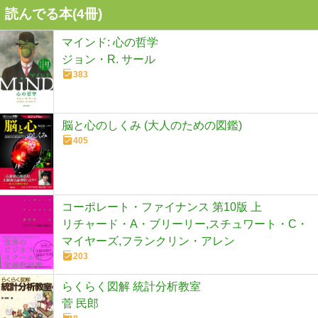
読んでる本(
4
冊)
マインド: 心の哲学
ジョン・R. サール
383
脳と心のしくみ (大人のための図鑑)
405
コーポレート・ファイナンス 第10版 上
リチャード・A・ブリーリー,スチュワート・C・
マイヤーズ,フランクリン・アレン
203
らくらく図解 統計分析教室
菅 民郎