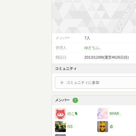
メンバー
7人
管理人
ゆどうふ。
開設日
2013/12/08(運営4626日目)
コミュニティ
コミュニティに参加
メンバー
7
のこ🐈
MAMI．
NS
森