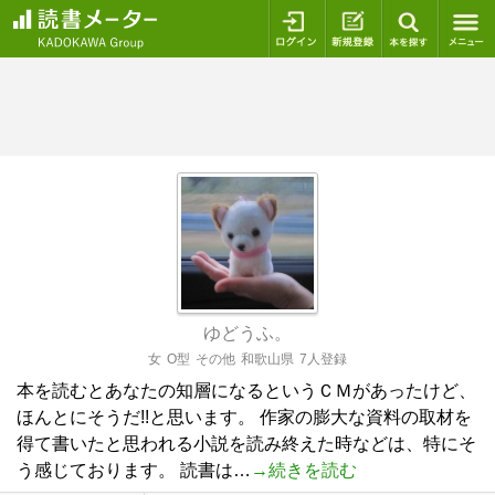
ログイン
新規登録
本を探
ゆどうふ。
女
O型
その他
和歌山県
7人登録
本を読むとあなたの知層になるというＣＭがあったけど、
ほんとにそうだ!!と思います。 作家の膨大な資料の取材を
得て書いたと思われる小説を読み終えた時などは、特にそ
う感じております。 読書は…
→続きを読む