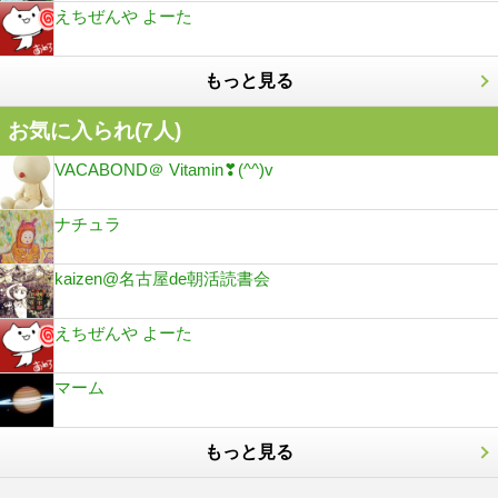
えちぜんや よーた
もっと見る
お気に入られ(
7
人)
VACABOND＠ Vitamin❣(^^)v
ナチュラ
kaizen@名古屋de朝活読書会
えちぜんや よーた
マーム
もっと見る