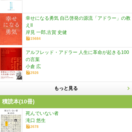
幸せになる勇気 自己啓発の源流「アドラー」の教
えII
岸見 一郎,古賀 史健
15684
アルフレッド・アドラー 人生に革命が起きる100
の言葉
小倉 広
2926
もっと見る
積読本(
10
冊)
死んでいない者
滝口 悠生
2678