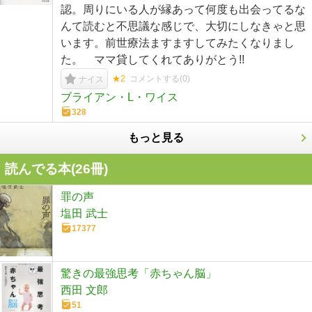
認。周りにいる人が縁あって何度も出会ってるな
んて読むと不思議な感じで、大切にしなきゃと思
います。前世療法ますますしてみたくなりまし
た。 ママ貸してくれてありがとう!!
★2
コメントする(
0
)
ナイス
ブライアン・L・ワイス
328
もっと見る
読んでる本(
26
冊)
罪の声
塩田 武士
17377
驚きの最強思考「赤ちゃん脳」
西田 文郎
51