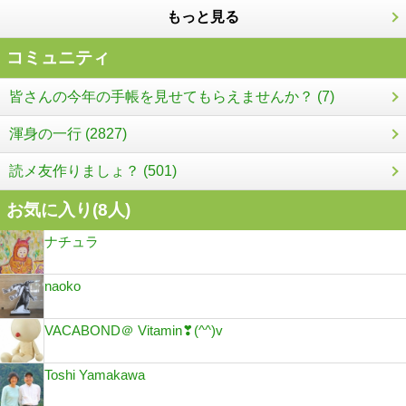
もっと見る
コミュニティ
皆さんの今年の手帳を見せてもらえませんか？ (7)
渾身の一行 (2827)
読メ友作りましょ？ (501)
お気に入り(
8
人)
ナチュラ
naoko
VACABOND＠ Vitamin❣(^^)v
Toshi Yamakawa