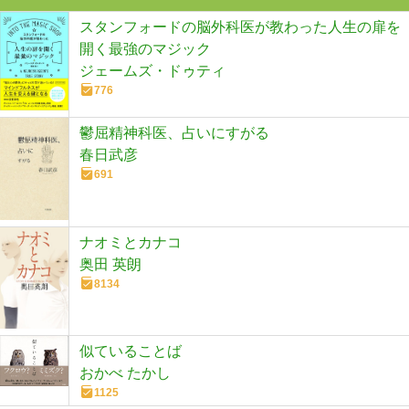
スタンフォードの脳外科医が教わった人生の扉を
開く最強のマジック
ジェームズ・ドゥティ
776
鬱屈精神科医、占いにすがる
春日武彦
691
ナオミとカナコ
奥田 英朗
8134
似ていることば
おかべ たかし
1125