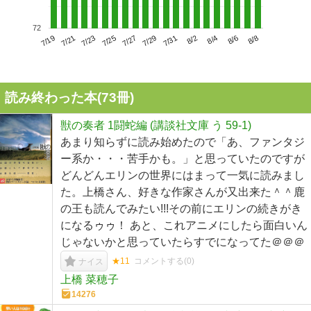
72
7/23
7/29
8/4
7/19
7/25
7/31
8/6
7/21
7/27
8/2
8/8
読み終わった本(
73
冊)
獣の奏者 1闘蛇編 (講談社文庫 う 59-1)
あまり知らずに読み始めたので「あ、ファンタジ
ー系か・・・苦手かも。」と思っていたのですが
どんどんエリンの世界にはまって一気に読みまし
た。上橋さん、好きな作家さんが又出来た＾＾鹿
の王も読んでみたい!!!その前にエリンの続きがき
になるゥゥ！ あと、これアニメにしたら面白いん
じゃないかと思っていたらすでになってた＠＠＠
★11
コメントする(
0
)
ナイス
上橋 菜穂子
14276