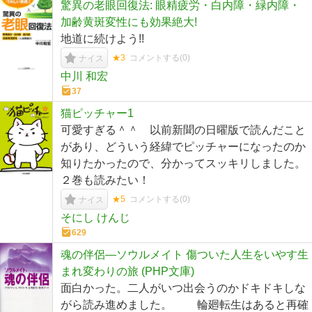
驚異の老眼回復法: 眼精疲労・白内障・緑内障・
加齢黄斑変性にも効果絶大!
地道に続けよう!!
★3
コメントする(
0
)
ナイス
中川 和宏
37
猫ピッチャー1
可愛すぎる＾＾ 以前新聞の日曜版で読んだこと
があり、どういう経緯でピッチャーになったのか
知りたかったので、分かってスッキリしました。
２巻も読みたい！
★5
コメントする(
0
)
ナイス
そにし けんじ
629
魂の伴侶―ソウルメイト 傷ついた人生をいやす生
まれ変わりの旅 (PHP文庫)
面白かった。二人がいつ出会うのかドキドキしな
がら読み進めました。 輪廻転生はあると再確