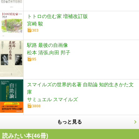
トトロの住む家 増補改訂版
宮崎 駿
303
駅路 最後の自画像
松本 清張,向田 邦子
95
スマイルズの世界的名著 自助論 知的生きかた文
庫
サミュエル スマイルズ
3808
もっと見る
読みたい本(
46
冊)