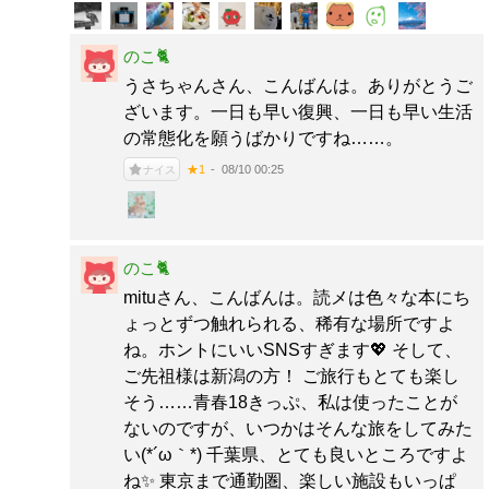
のこ🐈
うさちゃんさん、こんばんは。ありがとうご
ざいます。一日も早い復興、一日も早い生活
の常態化を願うばかりですね……。
08/10 00:25
★1
ナイス
のこ🐈
mituさん、こんばんは。読メは色々な本にち
ょっとずつ触れられる、稀有な場所ですよ
ね。ホントにいいSNSすぎます💖 そして、
ご先祖様は新潟の方！ ご旅行もとても楽し
そう……青春18きっぷ、私は使ったことが
ないのですが、いつかはそんな旅をしてみた
い(*´ω｀*) 千葉県、とても良いところですよ
ね✨ 東京まで通勤圏、楽しい施設もいっぱ