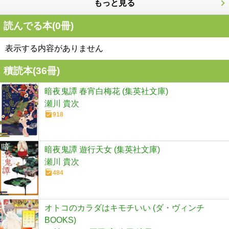
もっと見る
読んでる本(
0
冊)
表示する内容がありません
積読本(
36
冊)
暗夜鬼譚 春宵白梅花 (集英社文庫)
瀬川 貴次
918
暗夜鬼譚 遊行天女 (集英社文庫)
瀬川 貴次
484
オトコのカラダはキモチいい (ダ・ヴィンチ
BOOKS)