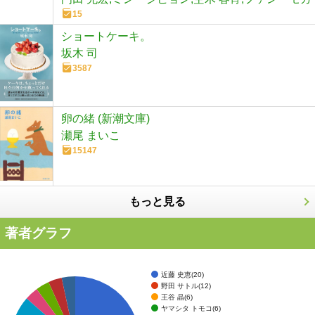
15
ショートケーキ。
坂木 司
3587
卵の緒 (新潮文庫)
瀬尾 まいこ
15147
もっと見る
著者グラフ
近藤 史恵(20)
野田 サトル(12)
王谷 晶(6)
ヤマシタ トモコ(6)