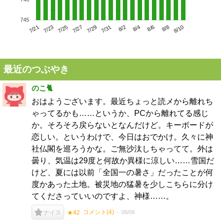
745
7/25
7/31
8/6
7/21
7/27
8/2
8/8
7/23
7/29
8/4
8/10
最近のつぶやき
のこ🐈
おはようございます。最近ちょっと読メから離れち
ゃってるかも……というか、PCから離れてる感じ
か。そろそろ戻らないとなんだけど。キーボードが
恋しい。というわけで、今日はおでかけ。久々に神
社仏閣を巡ろうかな。ご無沙汰しちゃってて。外は
曇り、気温は29度と何故か異様に涼しい……雪国だ
けど、夏には以前「全国一の暑さ」だったことが何
度かあった土地。被災地の猛暑を少しこちらに分け
てくださっていいのですよ、神様……。
コメント(
4
)
08/09
ナイス
★42