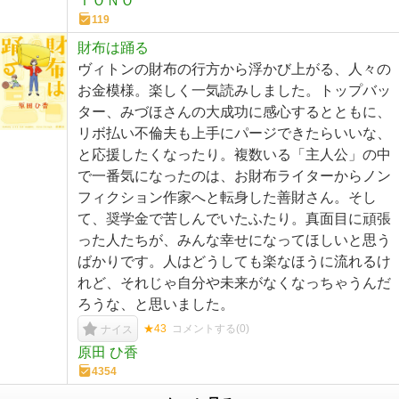
ＴＯＮＯ
119
財布は踊る
ヴィトンの財布の行方から浮かび上がる、人々の
お金模様。楽しく一気読みしました。トップバッ
ター、みづほさんの大成功に感心するとともに、
リボ払い不倫夫も上手にパージできたらいいな、
と応援したくなったり。複数いる「主人公」の中
で一番気になったのは、お財布ライターからノン
フィクション作家へと転身した善財さん。そし
て、奨学金で苦しんでいたふたり。真面目に頑張
った人たちが、みんな幸せになってほしいと思う
ばかりです。人はどうしても楽なほうに流れるけ
れど、それじゃ自分や未来がなくなっちゃうんだ
ろうな、と思いました。
★43
コメントする(
0
)
ナイス
原田 ひ香
4354