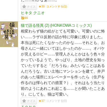
★38
コメントする(
1
)
ナイス
ヒキタ クニオ
66
猫で語る怪異 (2) (HONKOWAコミックス)
相変わらず猫の絵がとても可愛い。可愛いのに怖
い……ラザロ反射の話が特に印象に残りました。
本当は死にたくなかったのかな……それとも、お
母さんに一緒にいてほしかったのか……。オバケ
が見えるロビー……管理人さんとかはもう色々分
かっているようで。やっぱり、土地の歴史を知っ
ていたりすると「だろうね」みたいなことはある
んだろうな。古い土地にマンションを建て、井戸
のあった場所にエレベーターを作ったら（住戸を
作るのは憚られての措置？）、それはもう当たり
前のようにあれこれ起こる……とか聞いたことあ
り。にしても、猫は可愛い。
★37
コメントする(
0
)
ナイス