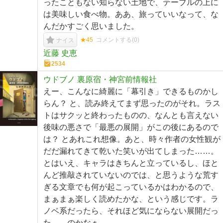
ったこともない知らない土地で、テーブルの上に
は美味しい食べ物。ああ、旅っていいなって、な
んだかすごく思いました。
★45
コメントする(
0
)
ナイス
近藤 史恵
2534
ウドブノ 裏原宿・神宮前情報社
えー、こんなに綺麗に「幕引き」できるものかし
らん？ と、読み終えてまず思ったのがそれ。ラス
トはサクッと終わったものの、なんとも言えない
後味の悪さで「最悪の展開」がこの後にあるので
は？ とあれこれ想像。あと、時々作者の女性観が
だだ漏れてきて乾いた笑いが出てしまった……。
とはいえ、キャラはきちんと立っているし、ほと
んど推敲されていないのでは、と思うような荒す
ぎる文章でも何が起こっているかはわかるので、
まぁまぁ楽しく読めたかな、という感じです。ラ
ノベ系だったら、それほど気にならない展開だっ
た……のかなぁ……。