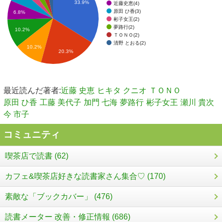
33.9%
近藤史恵(4)
原田 ひ香(3)
6.8%
彬子女王(2)
夢路行(2)
10.2%
ＴＯＮＯ(2)
清野 とおる(2)
10.2%
20.3%
最近読んだ著者:
近藤 史恵
ヒキタ クニオ
ＴＯＮＯ
原田 ひ香
工藤 美代子
加門 七海
夢路行
彬子女王
瀬川 貴次
今 市子
コミュニティ
喫茶店で読書 (62)
カフェ&喫茶店好きな読書家さん集合♡ (170)
素敵な「ブックカバー」 (476)
読書メーター 改善・修正情報 (686)