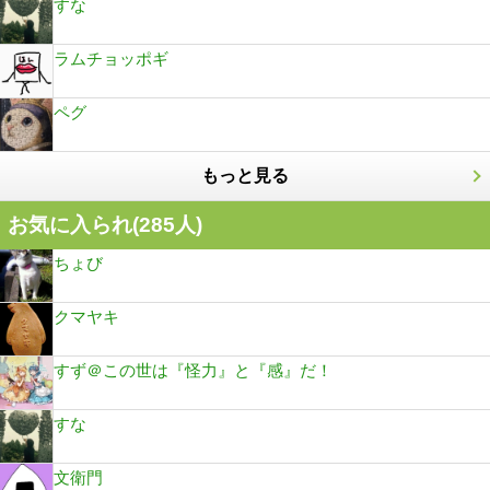
すな
ラムチョッポギ
ペグ
もっと見る
お気に入られ(
285
人)
ちょび
クマヤキ
すず＠この世は『怪力』と『感』だ！
すな
文衛門