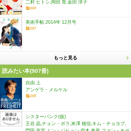
二村 ヒトシ,岡田 育,金田 淳子
669
美術手帖 2014年 12月号
587
もっと見る
読みたい本(
907
冊)
自由 上
アンゲラ・メルケル
289
シスターパンク(仮)
王谷 晶,チョン・ボラ,米澤 穂信,キム・チョヨプ,
門田 充宏,ミン・ジヒョン,空木 春宵,ファン・モガ