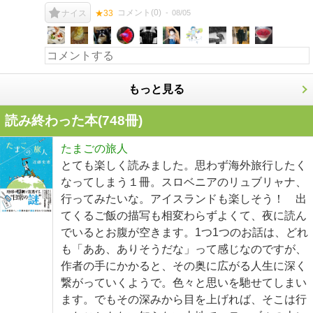
コメント(
0
)
08/05
ナイス
★33
もっと見る
読み終わった本(
748
冊)
たまごの旅人
とても楽しく読みました。思わず海外旅行したく
なってしまう１冊。スロベニアのリュブリャナ、
行ってみたいな。アイスランドも楽しそう！ 出
てくるご飯の描写も相変わらずよくて、夜に読ん
でいるとお腹が空きます。1つ1つのお話は、どれ
も「ああ、ありそうだな」って感じなのですが、
作者の手にかかると、その奥に広がる人生に深く
繋がっていくようで。色々と思いを馳せてしまい
ます。でもその深みから目を上げれば、そこは行