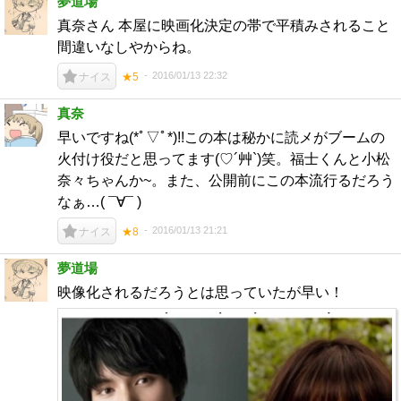
夢道場
真奈さん 本屋に映画化決定の帯で平積みされること
間違いなしやからね。
2016/01/13 22:32
ナイス
★5
真奈
早いですね(*ﾟ▽ﾟ*)!!この本は秘かに読メがブームの
火付け役だと思ってます(♡´艸`)笑。福士くんと小松
奈々ちゃんか~。また、公開前にこの本流行るだろう
なぁ…( ¯∀¯ )
2016/01/13 21:21
ナイス
★8
夢道場
映像化されるだろうとは思っていたが早い！