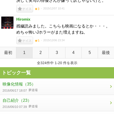
決して実写の俳優さんが嫌って訳じゃないけど。
2015/12/07 10:41
ナイス
★3
Hiromix
残穢読みました。こちらも映画になるとか・・・。
めちゃ怖いJホラーがまた増えますね。
2015/12/06 23:34
ナイス
★5
最初
1
2
3
4
5
最後
全324件中 1-20 件を表示
トピック一覧
映像化情報
（35）
夢道場
2016/06/17 18:07
自己紹介
（23）
夢道場
2016/06/10 07:39