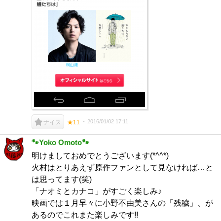
2016/01/02 17:11
ナイス
★11
🐾Yoko Omoto🐾
明けましておめでとうございます(*^^*)
火村はとりあえず原作ファンとして見なければ…と
は思ってます(笑)
「ナオミとカナコ」がすごく楽しみ♪
映画では１月早々に小野不由美さんの「残穢」、が
あるのでこれまた楽しみです!!