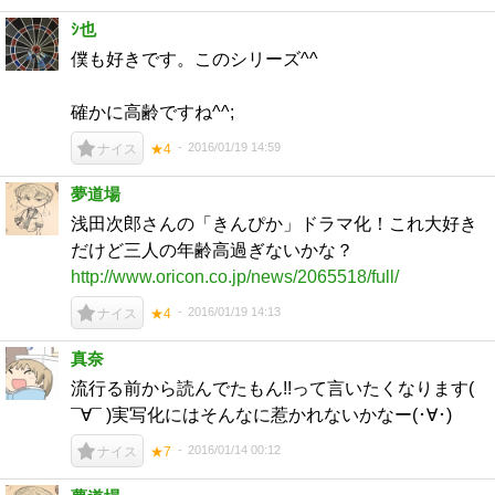
ｼ也
僕も好きです。このシリーズ^^
確かに高齢ですね^^;
2016/01/19 14:59
ナイス
★4
夢道場
浅田次郎さんの「きんぴか」ドラマ化！これ大好き
だけど三人の年齢高過ぎないかな？
http://www.oricon.co.jp/news/2065518/full/
2016/01/19 14:13
ナイス
★4
真奈
流行る前から読んでたもん!!って言いたくなります(
¯∀¯ )実写化にはそんなに惹かれないかなー(･∀･)
2016/01/14 00:12
ナイス
★7