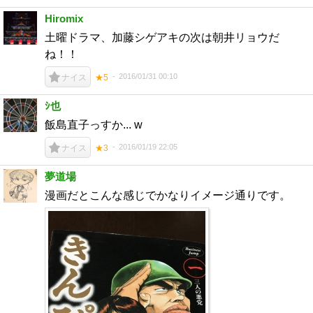
Hiromix
土曜ドラマ、加藤シゲアキの次は朝井リョウだ
ね！！
2016/01/31 00:10
ナイス
★5
ｼ也
飯島直子っすか... w
2016/01/19 22:05
ナイス
★3
夢道場
漫画だとこんな感じでかなりイメージ通りです。