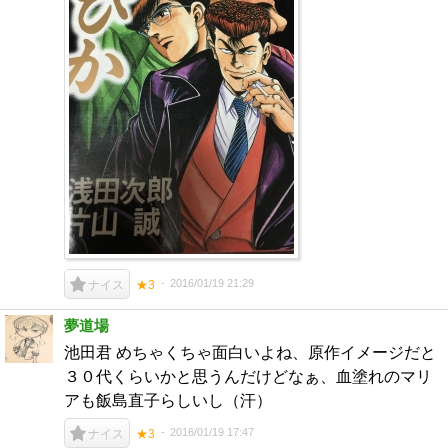
2016/01/19 21:29
ナイス
★3
夢道場
池田君 めちゃくちゃ面白いよね、原作イメージだと
３０代くらいかと思うんだけどなぁ、血塗れのマリ
アも飯島直子らしいし（汗）
2016/01/19 17:47
ナイス
★3