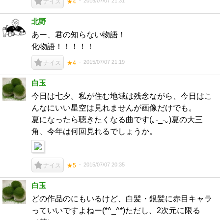
2015/07/07 21:31
ナイス
★4
北野
あー、君の知らない物語！
化物語！！！！！
2015/07/07 21:19
ナイス
★4
白玉
今日は七夕。私が住む地域は残念ながら、今日はこ
んなにいい星空は見れませんが画像だけでも。
夏になったら聴きたくなる曲です(｡-_-｡)夏の大三
角、今年は何回見れるでしょうか。
2015/07/07 20:35
ナイス
★5
白玉
どの作品のにもいるけど、白髪・銀髪に赤目キャラ
っていいですよねー(*^_^*)ただし、2次元に限る