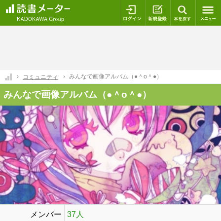
ログイン
新規登録
本を探
みんなで画像アルバム（●＾o＾●）
コミュニティ
みんなで画像アルバム（●＾o＾●）
メンバー
37人