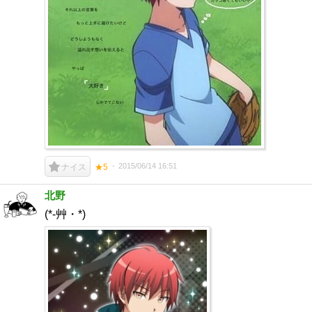
2015/06/14 16:51
ナイス
★5
北野
(*-艸・*)