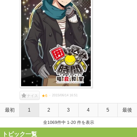
2015/06/14 16:51
ナイス
★6
最初
1
2
3
4
5
最後
全1069件中 1-20 件を表示
トピック一覧