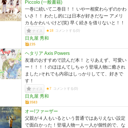
Piccolo (一般書籍)
一巻に続いて二巻目！！ いやー相変わらずのかわ
いさ！！ わたし的には日本が好きだなー アメリ
カもかわいいけど(笑) 早く続きを借りないと！！
★18
コメントする(
0
)
ナイス
日丸屋 秀和
235
ヘタリア Axis Powers
友達のおすすめで読んだ本！ とりあえず、可愛い
ー！！！！のほほんてしちゃう登場人物に癒され
ました♪それでも内容はしっかりしてて、好きで
す！
★7
コメントする(
0
)
ナイス
日丸屋 秀和
3583
オー!ファーザー
父親が４人もいるという普通ではありえない設定
で面白かった！登場人物一人一人が個性的で、な