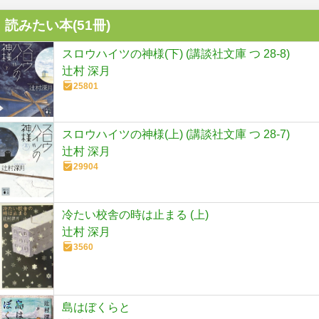
読みたい本(
51
冊)
スロウハイツの神様(下) (講談社文庫 つ 28-8)
辻村 深月
25801
スロウハイツの神様(上) (講談社文庫 つ 28-7)
辻村 深月
29904
冷たい校舎の時は止まる (上)
辻村 深月
3560
島はぼくらと