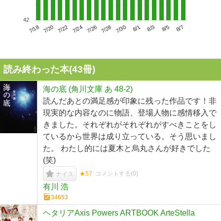
42
7/22
7/28
8/3
7/18
7/24
7/30
8/5
7/20
7/26
8/1
8/7
読み終わった本(
43
冊)
海の底 (角川文庫 あ 48-2)
読んだあとの満足感が印象に残った作品です！非
現実的な内容なのに物語、登場人物に感情移入で
きました。それぞれがそれぞれがすべきことをし
ているから世界は成り立っている。そう思いまし
た。 わたし的には夏木と烏丸さんが好きでした
(笑)
★57
コメントする(
0
)
ナイス
有川 浩
34653
ヘタリアAxis Powers ARTBOOK ArteStella