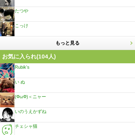
たつや
こっけ
もっと見る
お気に入られ(
104
人)
Rubik's
い ぬ
(ФωФ)＜ニャー
いのうえかずね
チェシャ猫