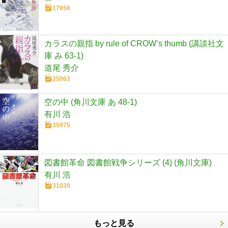
17856
カラスの親指 by rule of CROW’s thumb (講談社文
庫 み 63-1)
道尾 秀介
25063
空の中 (角川文庫 あ 48-1)
有川 浩
35975
図書館革命 図書館戦争シリーズ (4) (角川文庫)
有川 浩
31039
もっと見る