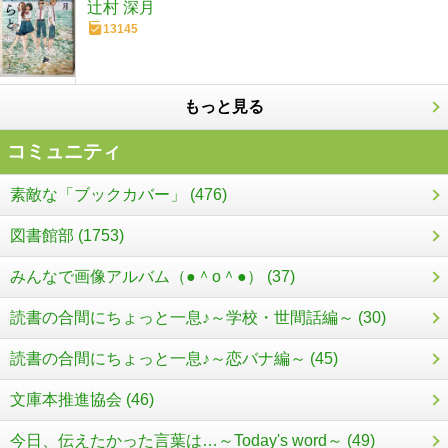
辻村 深月
13145
もっと見る
コミュニティ
素敵な「ブックカバー」 (476)
図書館部 (1753)
みんなで画像アルバム（●＾o＾●） (37)
読書の合間にちょっと一息♪～学校・世間話編～ (30)
読書の合間にちょっと一息♪～恋バナ編～ (45)
文庫本推進協会 (46)
今日、伝えたかった言葉は…～Today's word～ (49)