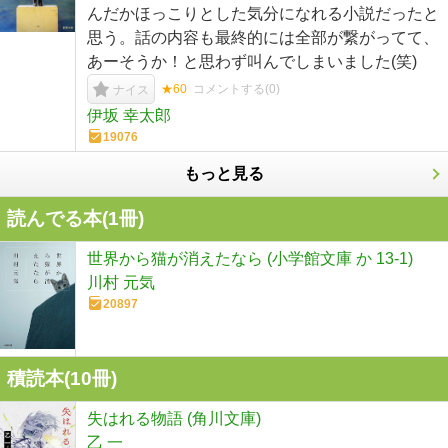
んだかほっこりとした気分になれる小説だったと
思う。話の内容も最終的には全部が繋がってて、
あーそうか！と思わず叫んでしまいました(笑)
★60
コメントする(
0
)
ナイス
伊坂 幸太郎
19076
もっと見る
読んでる本(
1
冊)
世界から猫が消えたなら (小学館文庫 か 13-1)
川村 元気
20897
積読本(
10
冊)
失はれる物語 (角川文庫)
乙 一