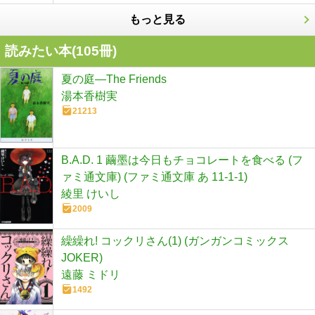
もっと見る
読みたい本(
105
冊)
夏の庭―The Friends
湯本香樹実
21213
B.A.D. 1 繭墨は今日もチョコレートを食べる (フ
ァミ通文庫) (ファミ通文庫 あ 11-1-1)
綾里 けいし
2009
繰繰れ! コックリさん(1) (ガンガンコミックス
JOKER)
遠藤 ミドリ
1492