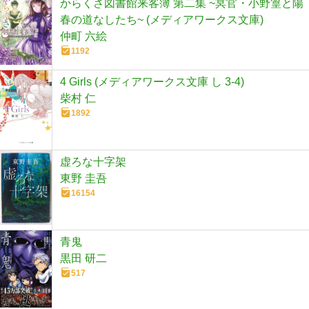
からくさ図書館来客簿 第二集 ~冥官・小野篁と陽
春の道なしたち~ (メディアワークス文庫)
仲町 六絵
1192
4 Girls (メディアワークス文庫 し 3-4)
柴村 仁
1892
虚ろな十字架
東野 圭吾
16154
青鬼
黒田 研二
517