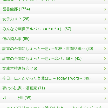
図書館部 (1754)
女子力ＵＰ (28)
みんなで画像アルバム（●＾o＾●） (37)
僕の悩み事 (65)
読書の合間にちょっと一息♪～学校・世間話編～ (30)
読書の合間にちょっと一息♪～恋バナ編～ (45)
文庫本推進協会 (46)
今日、伝えたかった言葉は…～Today's word～ (49)
夢は小説家・漫画家 (71)
ﾌﾘｰﾄｰｰｰｰｸ!!!! (35)
にゃんのフリートーク（誰でもおｋ！ みなさんいらっさ