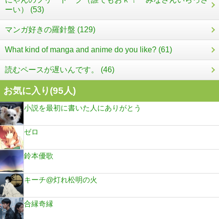
ーい） (53)
マンガ好きの羅針盤 (129)
What kind of manga and anime do you like? (61)
読むペースが遅いんです。 (46)
お気に入り(
95
人)
小説を最初に書いた人にありがとう
ゼロ
鈴本優歌
キーチ@灯れ松明の火
合縁奇縁