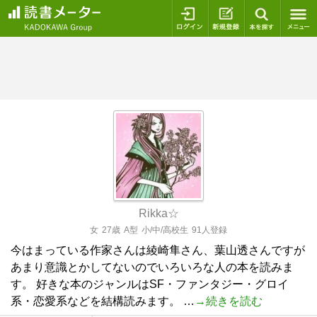
ログイン
新規登録
本を探
Rikka☆
女
27歳
A型
小/中/高校生
91人登録
今はまっている作家さんは綾崎隼さん、葉山透さんですが
あまり意識とかしてないのでいろいろな人の本を読みま
す。 好きな本のジャンルはSF・ファンタジー・グロイ
系・恋愛系などを結構読みます。 …
→続きを読む