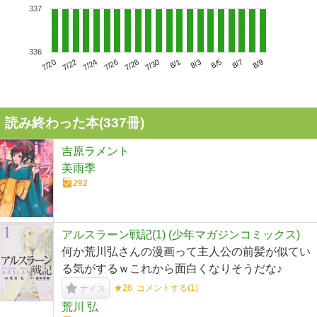
337
336
7/24
7/30
8/5
7/20
7/26
8/1
8/7
7/22
7/28
8/3
8/9
読み終わった本(
337
冊)
吉原ラメント
美雨季
292
アルスラーン戦記(1) (少年マガジンコミックス)
何か荒川弘さんの漫画って主人公の前髪が似てい
る気がするｗこれから面白くなりそうだな♪
★26
コメントする(
1
)
ナイス
荒川 弘