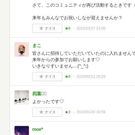
さて、このコミュニティが再び活動するときです
来年もみんなでお祝いしなが迎えませんか？
ナイス
★8
2015/12/17 23:50
まこ
皆さんに招待していただいていたのに入れませんでした
来年からの参加でお願いします♡
いきなりすいません…(^_^;)
ナイス
★8
2015/02/11 20:29
四葉♡⃛
よかったです♡
ナイス
★3
2015/01/24 16:59
moe*