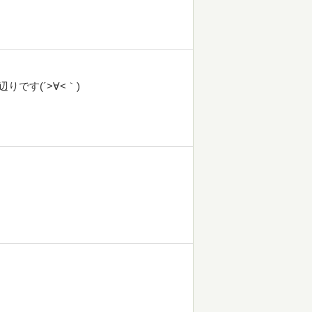
です(´>∀<｀)ゝ