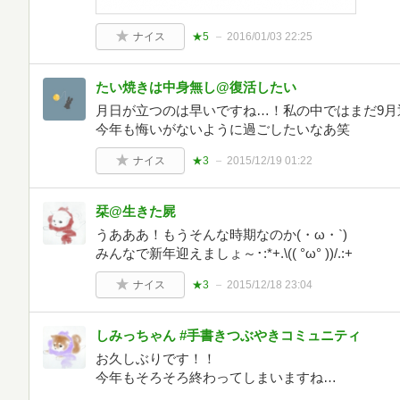
ナイス
★5
2016/01/03 22:25
たい焼きは中身無し@復活したい
月日が立つのは早いですね…！私の中ではまだ9月辺り
今年も悔いがないように過ごしたいなあ笑
ナイス
★3
2015/12/19 01:22
栞@生きた屍
うあああ！もうそんな時期なのか(・ω・`)
みんなで新年迎えましょ～･:*+.\(( °ω° ))/.:+
ナイス
★3
2015/12/18 23:04
しみっちゃん #手書きつぶやきコミュニティ
お久しぶりです！！
今年もそろそろ終わってしまいますね…