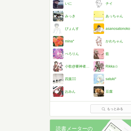
いに
チイ
みっき
あっちゃん
ぴょんす
asanosatonoko
mina*
かわちゃん
ぺろりん
藍
小歌@審神者だよ( ´ ▽ ` )ﾉ
Rikka☆
四葉♡⃛
satuki*
おみん
豆腐
もっとみる
読書メーターの