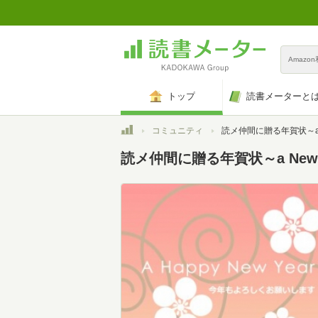
Amazo
トップ
読書メーターと
トップ
コミュニティ
読メ仲間に贈る年賀状～a New Yea
読メ仲間に贈る年賀状～a New Ye