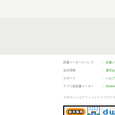
読書メーターについて
読書メ
会社情報
運営会
サポート
ヘルプ
アプリ版読書メーター
Andr
※本サイトはアフィリエイトプログ