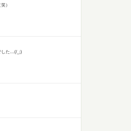
（笑）
…(/_;)