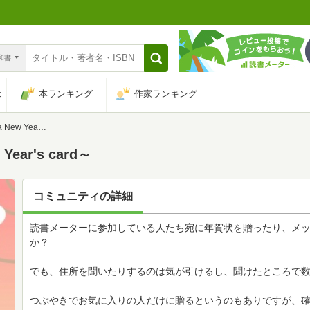
n和書
は
本ランキング
作家ランキング
r's card～
ar's card～
コミュニティの詳細
読書メーターに参加している人たち宛に年賀状を贈ったり、メ
か？
でも、住所を聞いたりするのは気が引けるし、聞けたところで
つぶやきでお気に入りの人だけに贈るというのもありですが、