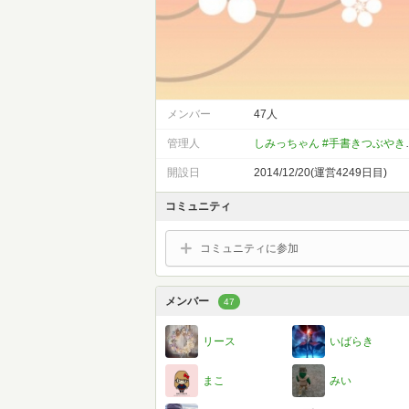
メンバー
47人
管理人
しみっちゃん
開設日
2014/12/20(運営4249日目)
コミュニティ
コミュニティに参加
メンバー
47
リース
いばらき
まこ
みい