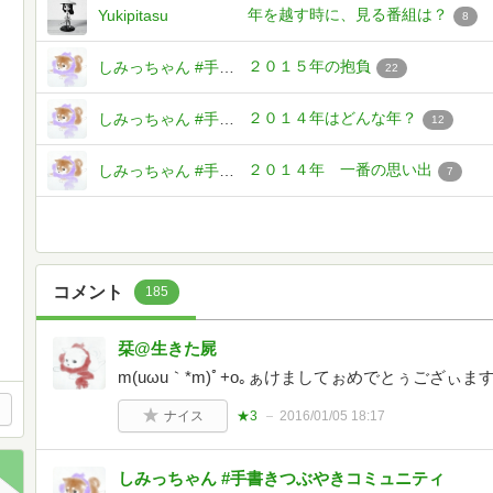
年を越す時に、見る番組は？
Yukipitasu
8
２０１５年の抱負
しみっちゃん #手書きつぶやきコミュニティ
22
２０１４年はどんな年？
しみっちゃん #手書きつぶやきコミュニティ
12
２０１４年 一番の思い出
しみっちゃん #手書きつぶやきコミュニティ
7
コメント
185
栞@生きた屍
m(uωu｀*m)ﾟ+o｡ぁけましてぉめでとぅござぃます｡o+
ナイス
★3
2016/01/05 18:17
しみっちゃん #手書きつぶやきコミュニティ