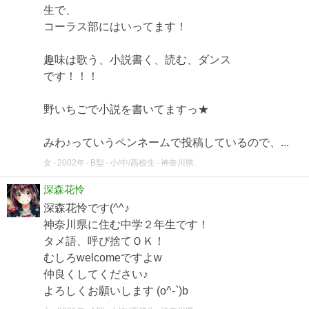
生で、
コーラス部にはいってます！
趣味は歌う、小説書く、読む、ダンス
です！！！
野いちごで小説を書いてますっ★
みわ♪っていうペンネームで投稿しているので、...
女
2002年
B型
小/中/高校生
神奈川県
深森花怜
深森花怜です(^^♪
神奈川県に住む中学２年生です！
タメ語、呼び捨てＯＫ！
むしろwelcomeですよw
仲良くしてください♪
よろしくお願いします (o^-`)b