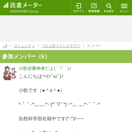
ログイン
新規登録
本を探
メンバー
コミュニティ
♡ひよ恋ファンクラブ♡
参加メンバー（6）
小歌@審神者だよ( ´ ▽ ` )ﾉ
こんにちは〜(=ﾟωﾟ)ﾉ
小歌です（●＾o＾●）
*･゜ﾟ･*:.｡..｡.:*･'(*ﾟ▽ﾟ*)'･*:.｡. .｡.:*･゜ﾟ･*
自然科学部在籍中です(^.^)/~~~