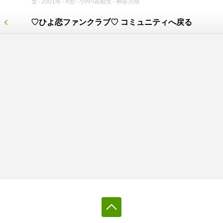
女
2001年
A型
小/中/高校生
神奈川県
♡ひよ恋ファンクラブ♡ コミュニティへ戻る