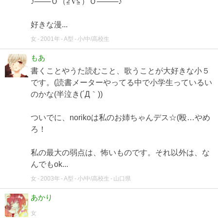
♪───Ｏ（≧∇≦）Ｏ────♪
好きな漫...
女
2001年
A型
小/中/高校生
もあ
書くことやうた読むこと、歌うことが大好きな小５
です。(読書メーターやってる中で小学生っているい
のかな(半泣き(´Д｀))
ついでに、norikoは私のお姉ちゃんデス☆(殴…やめ
ろ！
私の最大の弱点は、怖いものです。それ以外は、な
んでもok...
女
2003年
A型
小/中/高校生
山口県
あかり
女