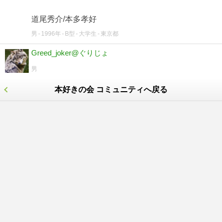
道尾秀介/本多孝好
男
1996年
B型
大学生
東京都
Greed_joker@ぐりじょ
男
本好きの会 コミュニティへ戻る