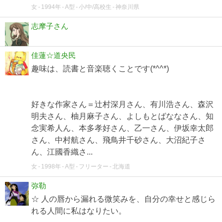
女
1994年
A型
小/中/高校生
神奈川県
志摩子さん
佳蓮☆道央民
趣味は、読書と音楽聴くことです(*^^*)
好きな作家さん＝辻村深月さん、有川浩さん、森沢
明夫さん、柚月麻子さん、よしもとばななさん、知
念実希人ん、本多孝好さん、乙一さん、伊坂幸太郎
さん、中村航さん、飛鳥井千砂さん、大沼紀子さ
ん、江國香織さ...
女
1998年
A型
フリーター
北海道
弥勒
☆ 人の唇から漏れる微笑みを、自分の幸せと感じら
れる人間に私はなりたい。