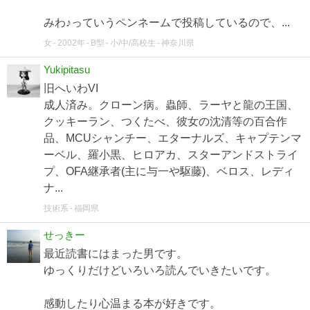
みわ♪っていうペンネームで投稿しているので、...
女
2002年
B型
小/中/高校生
神奈川県
Yukipitasu
旧へいわVI
成人済み。クローン病。蟲師、ラーヤと龍の王国、
クッキーラン、つくたべ、彼女の沈清等の百合作
品、MCUシャンチー、エターナルズ、キャプテンマ
ーベル、羅小黒、ヒロアカ、スターアンドストライ
プ、OFA継承者(主に与一や駆藤)、ベロス、レディ
ナ...
技術系
福岡県
せっきー
最近読書にはまった男です。
ゆっくりだけどいろいろ読んでいきたいです。
感動したり心温まる本が好きです。