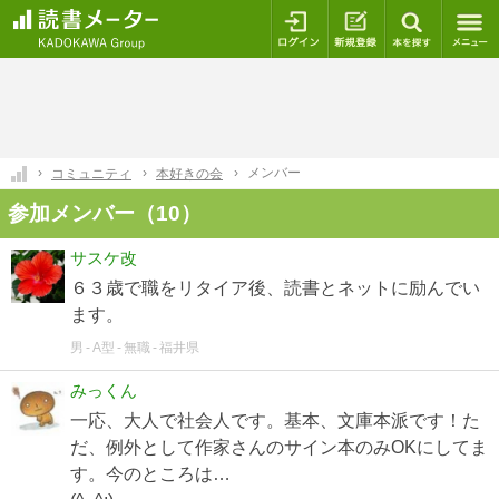
ログイン
新規登録
本を探
メンバー
コミュニティ
本好きの会
参加メンバー（10）
サスケ改
６３歳で職をリタイア後、読書とネットに励んでい
ます。
男
A型
無職
福井県
みっくん
一応、大人で社会人です。基本、文庫本派です！た
だ、例外として作家さんのサイン本のみOKにしてま
す。今のところは…