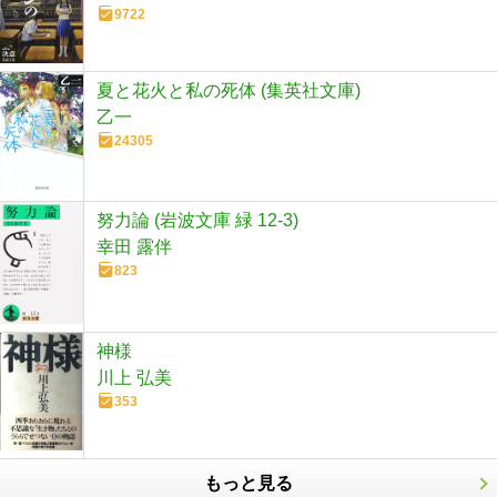
9722
夏と花火と私の死体 (集英社文庫)
乙一
24305
努力論 (岩波文庫 緑 12-3)
幸田 露伴
823
神様
川上 弘美
353
もっと見る