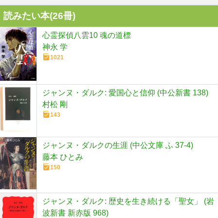
読みたい本(
26
冊)
心霊探偵八雲10 魂の道標
神永 学
1021
ジャンヌ・ダルク: 愛国心と信仰 (中公新書 138)
村松 剛
143
ジャンヌ・ダルクの生涯 (中公文庫 ふ 37-4)
藤本 ひとみ
150
ジャンヌ・ダルク: 歴史を生き続ける「聖女」 (岩
波新書 新赤版 968)