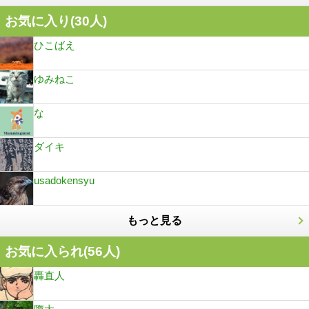
お気に入り(
30
人)
ひこばえ
ゆみねこ
な
ダイキ
usadokensyu
もっと見る
お気に入られ(
56
人)
轟直人