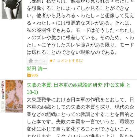
【要約】私たちは、他者から見られる＜わたし＞
を想像することによってしか見ることができな
い。他者から見られる＜わたし＞と想像して見え
る＜わたし＞には根源的なズレがある。それは、
私の脆弱性でもある。モードはそうした＜わたし
＞のズレや脆さに根差している。そのため、＜わ
たし＞にそうしたズレや脆さがある限り、モード
は逃れることのできない現象なのである。
★7
コメントする(
1
)
ナイス
鷲田 清一
905
失敗の本質: 日本軍の組織論的研究 (中公文庫 と
18-1)
大東亜戦争における日本軍の作戦をとおして、日
本軍の組織としての失敗の本質を探り、現代の企
業などの組織にとっての教訓とすることを目的と
した本です。失敗の本質を一言でいうと、環境の
変化に応じて自ら変化することができないこと、
となります。テクノロジーの進歩により、私たち