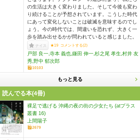
の生活は大きく変わりました。そして今後も変わ
り続けることが予想されています。こうした時代
にあって変化しないことは破滅を意味するのでし
ょう。今の時代では、間違いを恐れず、大きく一
歩を踏み出せるかが問われていると感じました。
★19
コメントする(
2
)
ナイス
戸部 良一,寺本 義也,鎌田 伸一,杉之尾 孝生,村井 友
秀,野中 郁次郎
10103
もっと見る
読んでる本(
4
冊)
裸足で逃げる 沖縄の夜の街の少女たち (atプラス
叢書 16)
上間陽子
2679