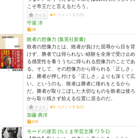
こそ帝王だと言えるだろう。
★3
コメントする(
0
)
ナイス
守屋 洋
38
敗者の想像力 (集英社新書)
敗者の想像力とは、敗者が負けた屈辱から目を背
けず、勝者では得られない経験を全身で受け止め
る感受性を養ううちに得られる想像力のことであ
る。そして、その想像力から得られる「正しさ」
は、勝者が押し付ける「正しさ」よりも深くて広
い。というのも、敗者は勝者に後れをとるから
だ。勝者が取りこぼした大切なものを敗者は後ろ
から取り残さず拾える位置に居るのだ。
★8
コメントする(
1
)
ナイス
加藤 典洋
210
モードの迷宮 (ちくま学芸文庫 ワ 5-1)