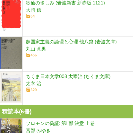
歌仙の愉しみ (岩波新書 新赤版 1121)
大岡 信
64
超国家主義の論理と心理 他八篇 (岩波文庫)
丸山 眞男
456
ちくま日本文学008 太宰治 (ちくま文庫)
太宰 治
329
積読本(
6
冊)
ソロモンの偽証: 第II部 決意 上巻
宮部 みゆき