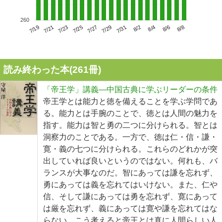
260
7/23
7/29
8/4
7/19
7/25
7/31
8/6
7/21
7/27
8/2
8/8
読み終わった本(
261
冊)
「帝王学」講義―中国古典に学ぶリーダーの条件
帝王学とは能力と徳を備えることを学ぶ学問であ
る。能力とは手腕のことで、徳とは人間の魅力を
指す。能力は智と勇の二つに分けられる。智とは
洞察力のことである。一方で、徳は仁・信・謙・
寛・義の七つに分けられる。これらのどれかが突
出していれば良いというのではない。何れも、バ
ランスが大事なのだ。智にあっては謙を忘れず、
勇にあっては義を忘れてはいけない。また、仁や
信、そして謙にあっては勇を忘れず、寛にあって
は厳を忘れず、義にあっては寛や謙を忘れてはな
らない。こう考えると帝王とは真に人間らしい人