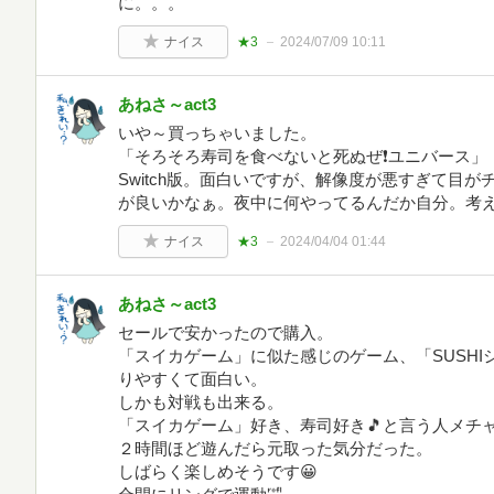
に。。。
ナイス
★3
2024/07/09 10:11
あねさ～act3
いや～買っちゃいました。
「そろそろ寿司を食べないと死ぬぜ❗ユニバース」
Switch版。面白いですが、解像度が悪すぎて目
が良いかなぁ。夜中に何やってるんだか自分。考
ナイス
★3
2024/04/04 01:44
あねさ～act3
セールで安かったので購入。
「スイカゲーム」に似た感じのゲーム、「SUSH
りやすくて面白い。
しかも対戦も出来る。
「スイカゲーム」好き、寿司好き🎵と言う人メチ
２時間ほど遊んだら元取った気分だった。
しばらく楽しめそうです😀