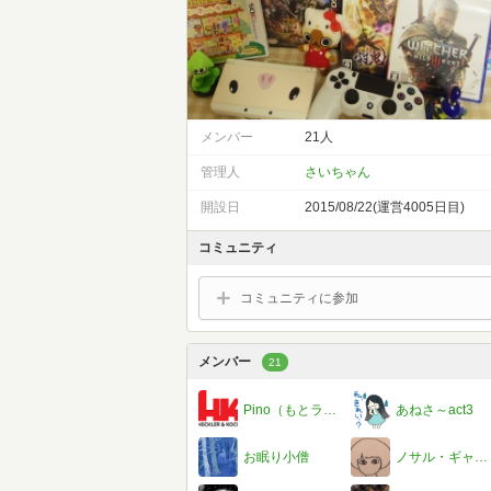
メンバー
21人
管理人
さいちゃん
開設日
2015/08/22(運営4005日目)
コミュニティ
コミュニティに参加
メンバー
21
Pino（もとラブ&ピース）
あねさ～act3
お眠り小僧
ノサル・ギャラガー