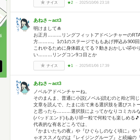
ナイス
★2
2025/10/06 23:18
あねさ～act3
明けまして🎍
お正月………リングフィットアドベンチャーのRT
版
方………。1の1のステージでももあげ押込み900
、
これやるために身体鍛えてる？動きおかしい🤣や
い………リングコン9コ目とか
ナイス
★1
2025/01/06 17:39
あねさ～act3
ノベルアドベンチャーね。
そのまんま、普通に小説(ノベル)読むのと殆ど同
文章を読んで、たまに出て来る選択肢を選びスト
と思ったら………選択肢によってかなりコミカル
(バッドエンド)もあり🤣一粒で何粒でも楽しめる🎵
代表的な有名どころでは、
『かまいたちの夜』や『ひぐらしのなく頃に』や『ST
ゃオススメなのは『レイジングループ』と続編の