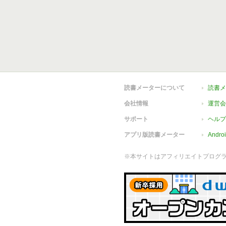
読書メーターについて
読書メ
会社情報
運営会
サポート
ヘルプ
アプリ版読書メーター
Andr
※本サイトはアフィリエイトプログ