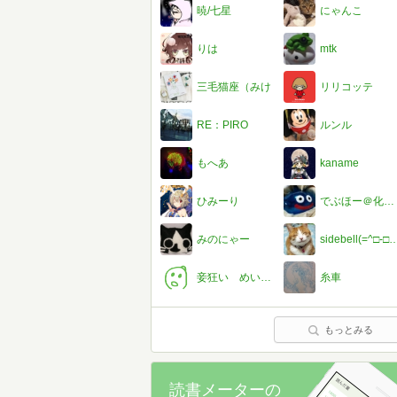
暁/七星
にゃんこ
りは
mtk
三毛猫座（みけ
リリコッテ
RE：PIRO
ルンル
もへあ
kaname
ひみーり
でぶほー＠化け族
みのにゃー
sidebell(=^□-□^
妾狂い めいとく
糸車
もっとみる
読書メーターの