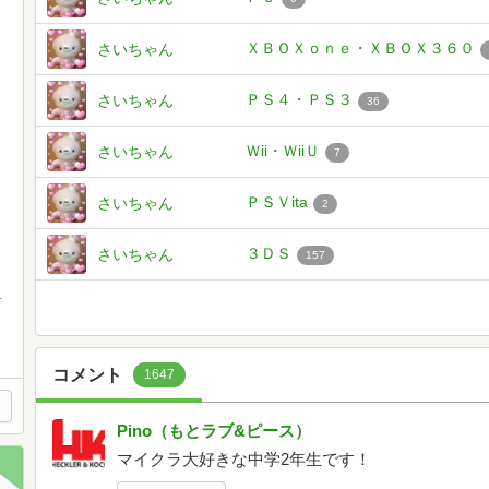
ＸＢＯＸｏｎｅ・ＸＢＯＸ３６０
さいちゃん
ＰＳ４・ＰＳ３
さいちゃん
36
Ｗii・ＷiiＵ
さいちゃん
7
ＰＳＶita
さいちゃん
2
３ＤＳ
さいちゃん
157
)ﾉｼ←横鈴
コメント
1647
Pino（もとラブ&ピース）
マイクラ大好きな中学2年生です！