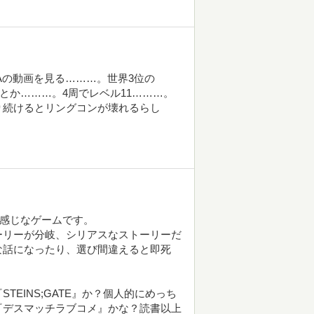
Aの動画を見る………。世界3位の
回とか………。4周でレベル11………。
り続けるとリングコンが壊れるらし
じ感じなゲームです。
ーリーが分岐、シリアスなストーリーだ
な話になったり、選び間違えると即死
EINS;GATE』か？個人的にめっち
『デスマッチラブコメ』かな？読書以上