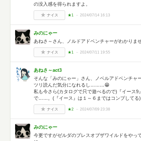
の没入感を得られますよ。
ナイス
★1
2024/07/14 16:13
みのにゃー
あねさ～さん、ノルドアドベンチャーがわかりま
ナイス
★1
2024/07/11 19:55
あねさ～act3
そんな「みのにゃー」さん、ノベルアドベンチャ
ツリ読んだ気分になれるし………😁
私も今さら(カタログで只で遊べるので)『イース
で……。(『イース』は１～６まではコンプしてる)
ナイス
★2
2024/07/09 23:38
みのにゃー
今更ですがゼルダのブレスオブザワイルドをやっ