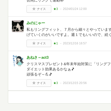
合間にリングで運動🤣
ナイス
★3
2024/01/24 12:00
みのにゃー
私もリングフィット、７月から細々とやっていま
げていくのがいいですよ。週１でもいいので、続
ナイス
★1
2023/12/16 16:57
あねさ～act3
クリスマスプレゼント&年末年始対策に「リング
ダイエット効果あるかなぁ🎵
頑張るぞ～💪🎵
ナイス
★3
2023/12/15 20:56