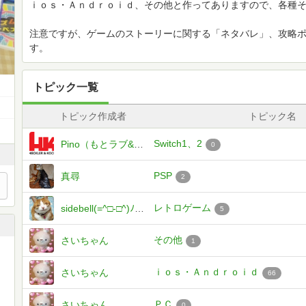
ｉｏｓ・Ａｎｄｒｏｉｄ、その他と作ってありますので、各種そ
注意ですが、ゲームのストーリーに関する「ネタバレ」、攻略
す。
トピック一覧
トピック作成者
トピック名
Switch1、2
Pino（もとラブ&ピース）
0
PSP
真尋
2
レトロゲーム
sidebell(=^□-□^)ﾉｼ←横鈴
5
その他
さいちゃん
1
ｉｏｓ・Ａｎｄｒｏｉｄ
さいちゃん
66
ＰＣ
さいちゃん
0