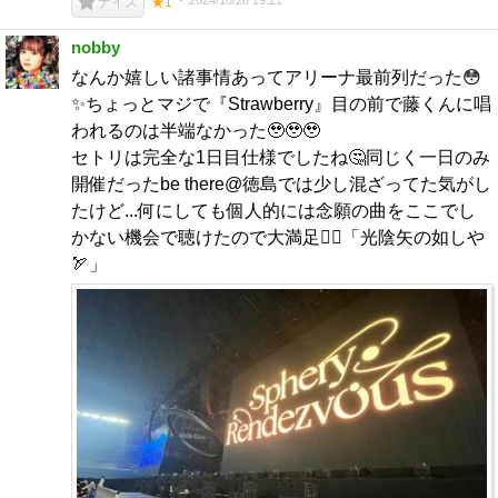
2024/10/28 19:21
ナイス
★1
nobby
なんか嬉しい諸事情あってアリーナ最前列だった😳
✨ちょっとマジで『Strawberry』目の前で藤くんに唱
われるのは半端なかった🥹🥹🥹
セトリは完全な1日目仕様でしたね🤔同じく一日のみ
開催だったbe there@徳島では少し混ざってた気がし
たけど...何にしても個人的には念願の曲をここでし
かない機会で聴けたので大満足👍🏻「光陰矢の如しや
🏹」