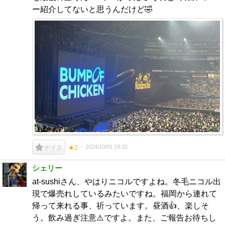
ー紹介してないと思うんだけど🤣
2024/10/01 19:32
ナイス
★2
シェリー
at-sushiさん、やはりニコルですよね。冬毛ニコル出
現で爆売れしているみたいですね。福岡から連れて
帰って来れる事、祈っています。昼酒👍、楽しそ
う。飲み過ぎ注意⚠️ですよ。また、ご報告お待ちし