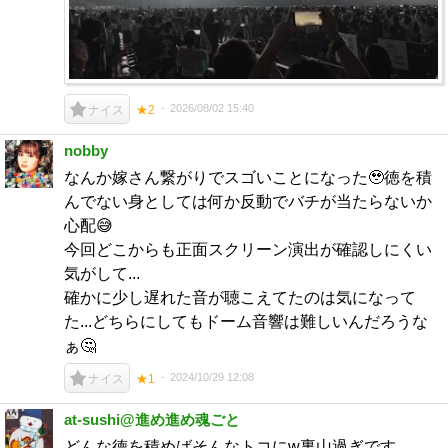
2026/08/02 15:40
ナイス
★2
nobby
なんか嫁さん繋がりでスゴいことになった🥹徳を積
んでない身としては何か反動でバチが当たらないか
心配😅
今回どこからも正面スクリーン演出が確認しにくい
気がして...
確かに少し遅れた音が聴こえてたのは気になって
た...どちらにしてもドーム音響は難しいんだろうな
ぁ🤔
2024/10/29 12:08
ナイス
★1
at-sushi@進め進め魂ごと
どんな徳を積めばそんなトコにw裏山過ぎです。