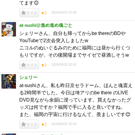
てます😊
2024/10/01 07:48
ナイス
★2
at-sushi@進め進め魂ごと
シェリーさん、自分も帰ってからbe thereのBDや
YouTubeで2次会突入しましたw
ニコルのぬいぐるみのために福岡には昼から行くつ
もりですが、その後開場までサイゼで昼酒しそうw
2024/09/30 22:42
ナイス
★2
シェリー
at-sushiさん、私も昨日京セラドーム、ほんと魂震え
る2時間半でした。今日は埼アリのbe there のLIVE
DVD見ながら余韻に浸っています。買えなかったグ
ッズは何ですか？福岡で手に入ると良いですね。
また、福岡の宇宙に行けるなんて、羨ましいです😊
2024/09/30 15:54
ナイス
★2