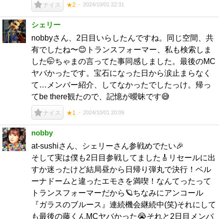
2024/10/01 22:31
ナイス
★2
シェリー
nobbyさん、2日目いらしたんですね。同じ空間、共
有でしたね〜😊トランスフォーマー、私も検索しま
した🤭ちゃまの言ってた事同感しました。最後のMC
ヤバかったです。宝石になった日から涙止まらなく
て…メンバー紹介、してなかったでしたっけ。帰っ
てbe there観たので、記憶が曖昧です😅
2024/10/01 20:09
ナイス
★1
nobby
at-sushiさん、シェリーさん参戦めでたい🎉
そして実は僕も2日目参戦してました🎸リセールに出
すか迷ったけど結局昼から日帰り弾丸で決行！ベル
ーナドームと違ったエモさを満喫！なんてったって
トランスフォーマーだから🪐ちなみにアンコール
『ガラスのブルース』連続機会継続中(笑)それにして
も最後の藤くんMCヤバかった😭それと2日目メンバ