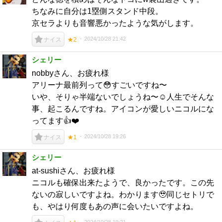
ちなみに自分は1塁側スタンド中段。
京セラよりも音響悪かったような気がします。
2024/10/28 21:42
ナイス
★2
シェリー
nobbyさん、お疲れ様
アリーナ最前列って😳すごいですね〜
いや、そりゃ半端ないでしょうね〜☺️人生でそんな
事、起こるんですね。アイコンが愛しいニコルにな
ってます👍❤️
2024/10/28 19:26
ナイス
★1
シェリー
at-sushiさん、お疲れ様
ニコルも確保出来たようで、良かったです。この先
ないの寂しいですよね。わかります🥹同じセトリで
も、やはり何度もあの声に会いたいですよね。