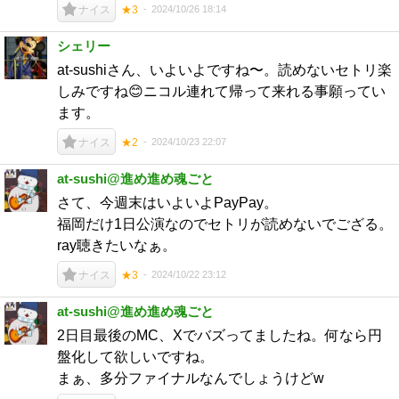
2024/10/26 18:14
ナイス
★3
シェリー
at-sushiさん、いよいよですね〜。読めないセトリ楽
しみですね😊ニコル連れて帰って来れる事願ってい
ます。
2024/10/23 22:07
ナイス
★2
at-sushi@進め進め魂ごと
さて、今週末はいよいよPayPay。
福岡だけ1日公演なのでセトリが読めないでござる。
ray聴きたいなぁ。
2024/10/22 23:12
ナイス
★3
at-sushi@進め進め魂ごと
2日目最後のMC、Xでバズってましたね。何なら円
盤化して欲しいですね。
まぁ、多分ファイナルなんでしょうけどw