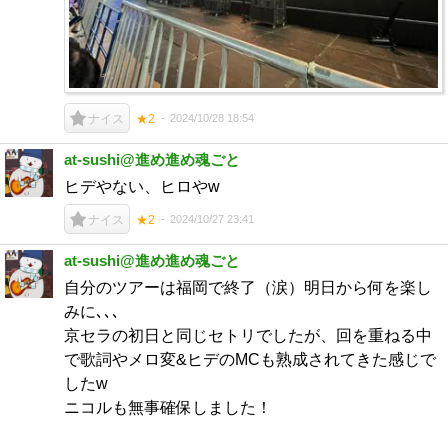
2024/10/28 18:54
ナイス
★2
at-sushi@進め進め魂ごと
ヒデやない、ヒロやw
2024/10/27 23:41
ナイス
★2
at-sushi@進め進め魂ごと
自分のツアーは福岡で終了（涙）明日から何を楽し
みに､､､
京セラの初日と同じセトリでしたが、回を重ねる中
で歌詞やメロ変&ヒデのMCも熟成されてきた感じで
したw
ニコルも無事確保しました！