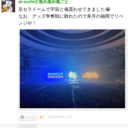
at-sushi@進め進め魂ごと
京セラドームで宇宙と魂震わせてきました😭
なお、グッズ争奪戦に敗れたので来月の福岡でリベ
ンジや！
2024/09/29 17:49
ナイス
★3