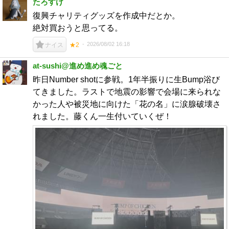
たろすけ
復興チャリティグッズを作成中だとか。
絶対買おうと思ってる。
2026/08/02 16:18
ナイス
★2
at-sushi@進め進め魂ごと
昨日Number shotに参戦。1年半振りに生Bump浴び
てきました。ラストで地震の影響で会場に来られな
かった人や被災地に向けた「花の名」に涙腺破壊さ
れました。藤くん一生付いていくぜ！