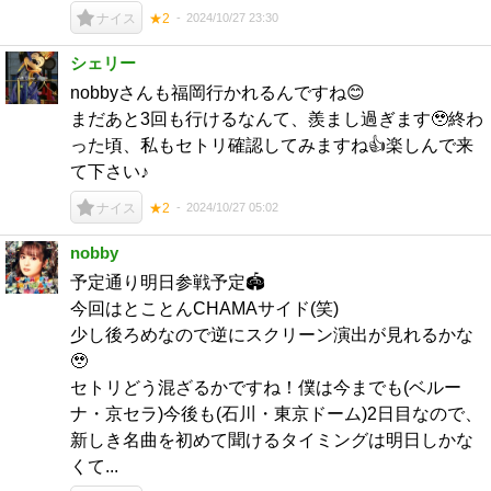
2024/10/27 23:30
ナイス
★2
シェリー
nobbyさんも福岡行かれるんですね😊
まだあと3回も行けるなんて、羨まし過ぎます🥹終わ
った頃、私もセトリ確認してみますね👍楽しんで来
て下さい♪
2024/10/27 05:02
ナイス
★2
nobby
予定通り明日参戦予定🏟️
今回はとことんCHAMAサイド(笑)
少し後ろめなので逆にスクリーン演出が見れるかな
🥹
セトリどう混ざるかですね！僕は今までも(ベルー
ナ・京セラ)今後も(石川・東京ドーム)2日目なので、
新しき名曲を初めて聞けるタイミングは明日しかな
くて...