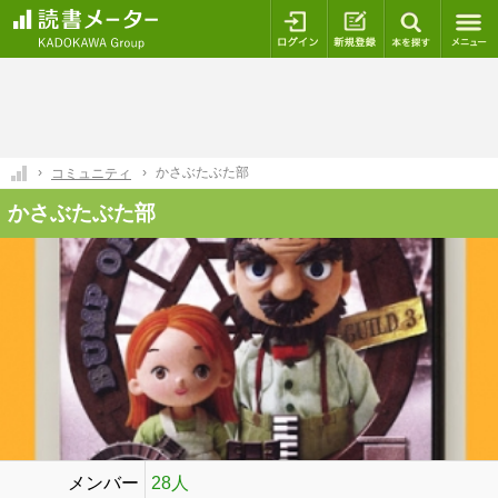
ログイン
新規登録
本を探
かさぶたぶた部
コミュニティ
かさぶたぶた部
メンバー
28人