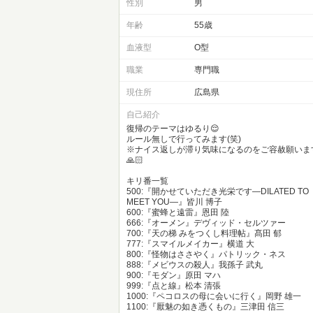
性別
男
年齢
55歳
血液型
O型
職業
専門職
現住所
広島県
自己紹介
復帰のテーマはゆるり😌
ルール無しで行ってみます(笑)
※ナイス返しが滞り気味になるのをご容赦願いま
🙏🏻
キリ番一覧
500:『開かせていただき光栄です―DILATED TO
MEET YOU―』皆川 博子
600:『蜜蜂と遠雷』恩田 陸
666:『オーメン』デヴィッド・セルツァー
700:『天の梯 みをつくし料理帖』髙田 郁
777:『スマイルメイカー』横道 大
800:『怪物はささやく』パトリック・ネス
888:『メビウスの殺人』我孫子 武丸
900:『モダン』原田 マハ
999:『点と線』松本 清張
1000:『ペコロスの母に会いに行く』岡野 雄一
1100:『厭魅の如き憑くもの』三津田 信三