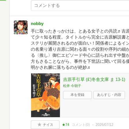
nobby
手に取ったきっかけは、とある女子との共読♬吉
て少々知る程度。タイトルから完全に吉原解説書
ステリが展開されるのが面白い！関係者によるイ
の名乗り通り吉原に関わる面々の役割や序列の細
る〈推し〉御仁エピソード中心に語られ出す中盤
方もさることながら、事件を下世話に聞いて回る優
明かされ腑に落ちるのが絶妙♬
吉原手引草 (幻冬舎文庫 ま 13-1)
松井 今朝子
本を登録
あらすじ・内容
ナイス
★74
コメント(
0
)
2026/07/12