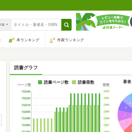
n和書
は
本ランキング
作家ランキング
読書グラフ
著者
読書ページ数
読書冊数
ページ数
冊数
1992
732440
1991
732325
4
1990
732210
7
1989
732095
7
1988
731980
7
1987
731865
1986