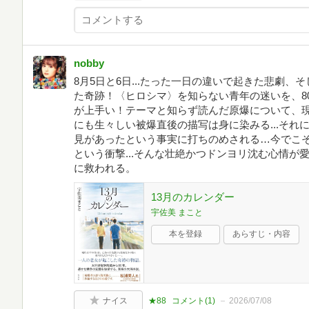
nobby
8月5日と6日...たった一日の違いで起きた悲劇、
た奇跡！〈ヒロシマ〉を知らない青年の迷いを、8
が上手い！テーマと知らず読んだ原爆について、
にも生々しい被爆直後の描写は身に染みる...そ
見があったという事実に打ちのめされる…今でこ
という衝撃...そんな壮絶かつドンヨリ沈む心情
に救われる。
13月のカレンダー
宇佐美 まこと
本を登録
あらすじ・内容
ナイス
★88
コメント(
1
)
2026/07/08