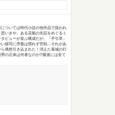
原については時代小説の他作品で扱われ
と思いきや、ある花魁の失踪をめぐるミ
ンタビューが並ぶ構成だが、「手引草」
かい描写に序盤は慣れず苦戦…それがあ
から俄然引き込まれた！消えた葛城の行
男の正体は何者なのか!?最後には全て