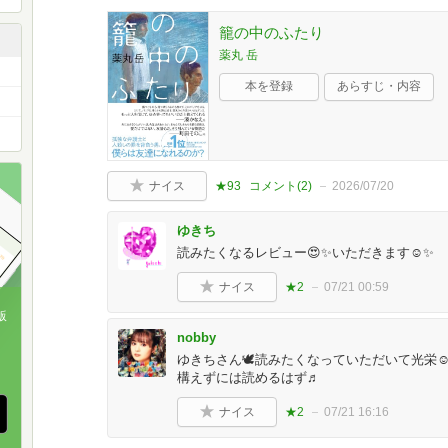
籠の中のふたり
薬丸 岳
本を登録
あらすじ・内容
ナイス
★93
コメント(
2
)
2026/07/20
ゆきち
読みたくなるレビュー😍✨いただきます☺️✨
ナイス
★2
07/21 00:59
版
nobby
、
ゆきちさん🕊‎読みたくなっていただいて光栄
構えずには読めるはず♬
ナイス
★2
07/21 16:16