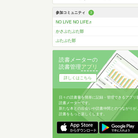
参加コミュニティ
3
NO LIVE NO LIFE♬
かさぶたぶた部
ぶたぶた部
読書メーターの
読書管理
アプリ
詳しくはこちら
日々の読書量を簡単に記録・管理できるアプリ
読書メーターです。
新たな本との出会いや読書仲間とのつながりが
読書をもっと楽しくします。