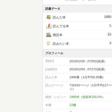
読書データ
1990
読んだ本
1
読んでる本
15
積読本
3
読みたい本
プロフィール
登録日
2010/12/26（5705日経過）
記録初日
2010/12/04（5727日経過）
読んだ本
1990冊（1日平均0.35冊)
読んだページ
732410ページ（1日平均127ペ
ジ）
感想・レビュー
1990件（投稿率100.0%）
本棚
22棚