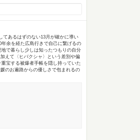
そしてあるはずのない13月が確かに導い
0年余を経た広島行きで自己に繋げるの
現地で暮らし少しは知ったつもりの自分
れに加えて〈ヒバクシャ〉という差別や偏
そ重宝する被爆者手帳を隠し持っていた
が愛媛のお遍路からの優しさで包まれるの