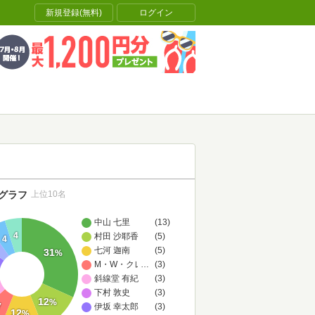
新規登録(無料)
ログイン
グラフ
上位10名
中山 七里
(13)
4
村田 沙耶香
(5)
4
七河 迦南
(5)
31
%
M・W・クレイヴン
…
(3)
斜線堂 有紀
(3)
下村 敦史
(3)
12
%
7
伊坂 幸太郎
(3)
12
%