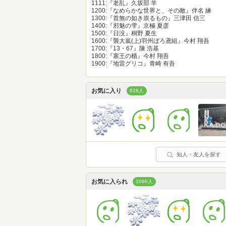
1111:『老乱』久坂部 羊
1200:『なめらかな世界と、その敵』伴名 練
1300:『首無の如き祟るもの』三津田 信三
1400:『邪魅の雫』京極 夏彦
1500:『日没』桐野 夏生
1600:『襲大嵐(上)羽州ぼろ鳶組』今村 翔吾
1700:『13・67』陳 浩基
1800:『塞王の楯』今村 翔吾
1900:『地雷グリコ』青崎 有吾
お気に入り
828人
知人・友人を探す
お気に入られ
1096人