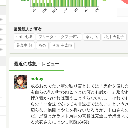
731750
7/21
7/24
7/27
7/30
8/2
8/5
8/8
冊
最近読んだ著者
冊
中山 七里
フリーダ・マクファデン
薬丸 岳
松井 今朝子
冊
葉真中 顕
あの
伊坂 幸太郎
冊
最近の感想・レビュー
nobby
或るおめでたい輩の独り言としては「天命を侵し
も自らの思い叶わぬヒトとは何とも愚か…」延命
ー
行き着かなければ迷うことすらないのに…それで
らの「非合法であっても非道徳ではない」という
切らない展開はやむを得ないだろうが、中山さん
だ、黒幕とかラスト展開の真相は完全に予想出来
る犬養さんには少し興醒め(笑)