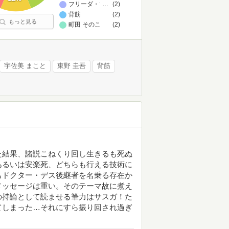
フリーダ・マクファデン
…
(2)
背筋
(2)
もっと見る
町田 そのこ
(2)
宇佐美 まこと
東野 圭吾
背筋
た結果、諸説こねくり回し生きるも死ぬ
あるいは安楽死、どちらも行える技術に
もドクター・デス後継者を名乗る存在か
メッセージは重い。そのテーマ故に煮え
の持論として読ませる筆力はサスガ！た
てしまった…それにすら振り回され過ぎ