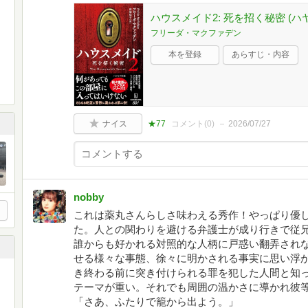
ハウスメイド2: 死を招く秘密 (ハヤ
フリーダ・マクファデン
本を登録
あらすじ・内容
ナイス
★77
コメント(
0
)
2026/07/27
nobby
これは薬丸さんらしさ味わえる秀作！やっぱり優
た。人との関わりを避ける弁護士が成り行きで従
誰からも好かれる対照的な人柄に戸惑い翻弄され
せる様々な事態、徐々に明かされる事実に思い浮
き終わる前に突き付けられる罪を犯した人間と知
テーマが重い。それでも周囲の温かさに導かれ彼
「さあ、ふたりで籠から出よう。」