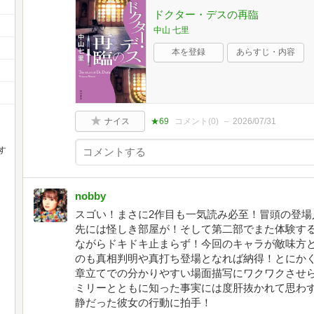
ドクター・デスの再臨
中山 七里
本を登録
あらすじ・内容
ナイス
★69
コメント(
0
)
2026/07/31
す
nobby
スゴい！まさに2作目も一気読み必至！冒頭の登場
先には怪しき部屋が！そして第二部でまた体験する
ながらドキドキ止まらず！今回のキャラが敵味方
のも真相判明や真打ち登場となれば納得！とにか
章立てでの分かりやすい場面描写にワクワクさせ
ミリーとともに知った事実には度肝抜かれて思わず
静だった彼女の行動に拍手！