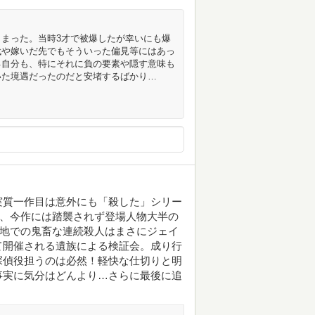
まった。当時3才で被爆したが幸いにも爆
代や嫁いだ先でもそういった偏見等にはあっ
る自分も、特にそれに負の要素や隠す意味も
いた境遇だったのだと安堵するばかり…
実質一作目は意外にも「殺した」シリー
が、今作には踏襲されず登場人物大半の
荘地での鬼畜な連続殺人はまさにジェイ
て開催される遺族による検証会。成り行
探偵役担うのは必然！軽快な仕切りと明
事実に気分はどんより…さらに最後に追