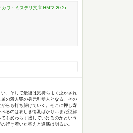
カワ・ミステリ文庫 HMマ 20-2)
しい。そして最後は気持ちよく泣かされ
兄弟の殺人犯の身元引受人となる。その
ながらも打ち解けていく。そこに押し寄
かべるのは哀しき憶測ばかり…まだ謎解
っても変わらず接していけるのかという
等の行き着いた答えと道筋は明るい。