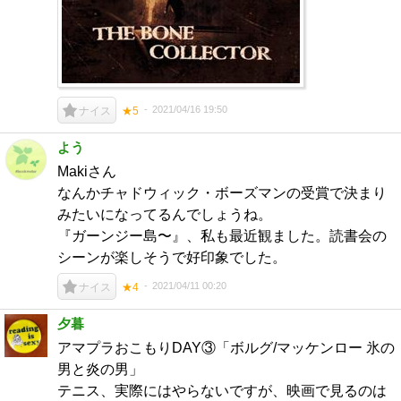
2021/04/16 19:50
ナイス
★5
よう
Makiさん
なんかチャドウィック・ボーズマンの受賞で決まり
みたいになってるんでしょうね。
『ガーンジー島〜』、私も最近観ました。読書会の
シーンが楽しそうで好印象でした。
2021/04/11 00:20
ナイス
★4
夕暮
アマプラおこもりDAY③「ボルグ/マッケンロー 氷の
男と炎の男」
テニス、実際にはやらないですが、映画で見るのは