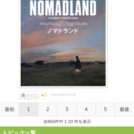
2021/04/02 01:26
ナイス
★5
最初
1
2
3
4
5
最後
全856件中 1-20 件を表示
トピック一覧