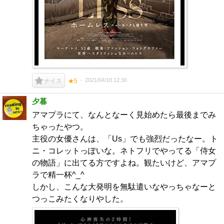
2021/04/18 12:30
ナイス
★5
夕暮
アマプラにて、なんとなーく見始めたら最後までみ
ちゃったやつ。
主役の女優さんは、「Us」でも強烈だったなー。ト
ニ・コレットっぽいな。ネトフリでやってる「侍女
の物語」に出てる方ですよね。観たいけど、アマプ
ラで精一杯^_^
しかし、こんな大発明を無駄遣いなやっちゃなーと
つっこみたくなりやした。