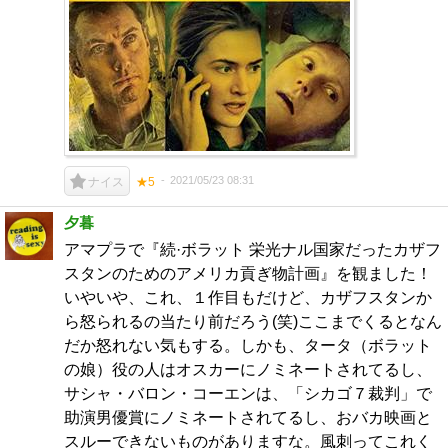
2021/05/23 08:31
ナイス
★5
夕暮
アマプラで『続·ボラット 栄光ナル国家だったカザフ
スタンのためのアメリカ貢ぎ物計画』を観ました！
いやいや、これ、１作目もだけど、カザフスタンか
ら怒られるの当たり前だろう(笑)ここまでくるとなん
だか怒れない気もする。しかも、タータ（ボラット
の娘）役の人はオスカーにノミネートされてるし、
サシャ・バロン・コーエンは、「シカゴ７裁判」で
助演男優賞にノミネートされてるし、おバカ映画と
スルーできないものがありますな。風刺ってこれく