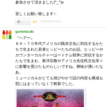
参加させて頂きました(^_^)v
宜しくお願い致します✨
2022/02/18 19:01
ナイス
★4
gummizuki
『ヘアー』
６０～７０年代アメリカの既存文化に対抗するかた
ちで生まれた若者ヒッピーたちのお話。ヒッピーや
カウンターカルチャーはベトナム戦争に対抗するか
たちで生まれ、東洋宗教やアメリカ先住民文化等々
に影響を受けたものらしいですね。興味が湧いたな
あ。
ミュージカルがとても煌びやかで話の内容も構成も
型にはまっていなくて斬新でした。