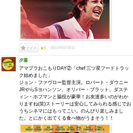
2021/04/10 20:11
ナイス
★5
夕暮
アマプラおこもりDAY②「chef 三ツ星フードトラッ
ク始めました」
ジョン・ファヴロー監督主演。ロバート・ダウニー
JRやらSヨハンソン、オリバー・プラット、ダステ
ィン・ホフマンと脇役が豪華！お友達多いのがわか
りますね(笑)ストーリーは安心してみられる感じでお
うちシネマにはもってこい。のんびり楽しみまし
た。とにかく出てくる食べ物がうまそう！！