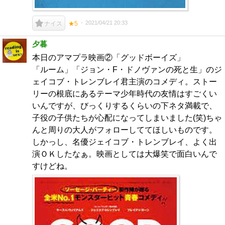
2021/04/21 20:33
ナイス
★5
夕暮
本日のアマプラ映画②「グッドボーイズ」
「ルーム」「ジョン・F・ドノヴァンの死と生」のジ
ェイコブ・トレンブレイ君主演のコメディ。ストー
リーの根底にあるテーマ少年時代の友情はすごくい
いんですが、びっくりするくらいの下ネタ満載で、
子役の子供たちが心配になってしまいました(笑)ちゃ
んと周りの大人がフォローしててほしいものです。
しかっし、名優ジェイコブ・トレンブレイ、よく出
演ＯＫしたなぁ。映画としては大爆笑で面白いんで
すけどね。