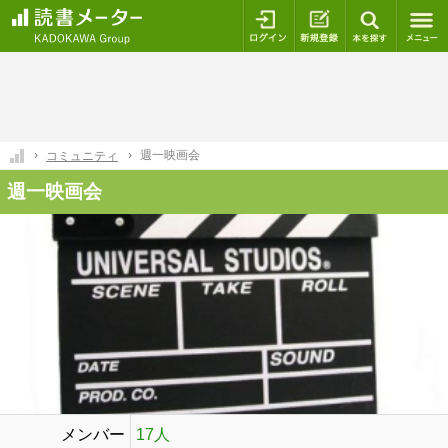
ログイン
新規登録
本を探
週一映画会
コミュニティ
週一映画会
メンバー
17人