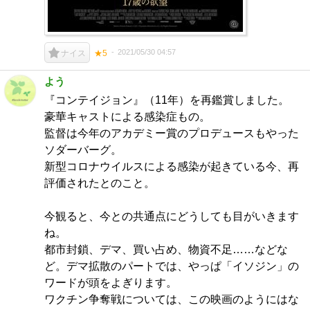
2021/05/30 04:57
ナイス
★5
よう
『コンテイジョン』（11年）を再鑑賞しました。
豪華キャストによる感染症もの。
監督は今年のアカデミー賞のプロデュースもやった
ソダーバーグ。
新型コロナウイルスによる感染が起きている今、再
評価されたとのこと。
今観ると、今との共通点にどうしても目がいきます
ね。
都市封鎖、デマ、買い占め、物資不足……などな
ど。デマ拡散のパートでは、やっぱ「イソジン」の
ワードが頭をよぎります。
ワクチン争奪戦については、この映画のようにはな