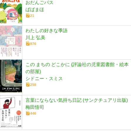
おだんごバス
ばばまほ
21
わたしの好きな季語
川上 弘美
976
この まちの どこかに (評論社の児童図書館・絵本
の部屋)
シドニー・スミス
258
言葉にならない気持ち日記 (サンクチュアリ出版)
梅田悟司
446