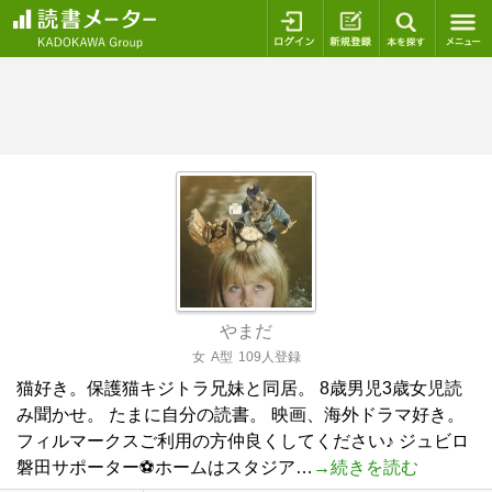
ログイン
新規登録
本を探
やまだ
女
A型
109人登録
猫好き。保護猫キジトラ兄妹と同居。 8歳男児3歳女児読
み聞かせ。 たまに自分の読書。 映画、海外ドラマ好き。
フィルマークスご利用の方仲良くしてください♪ ジュビロ
磐田サポーター⚽️ホームはスタジア…
→続きを読む