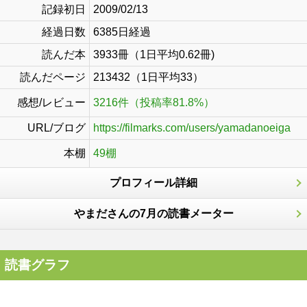
記録初日
2009/02/13
経過日数
6385日経過
読んだ本
3933冊（1日平均0.62冊)
読んだページ
213432（1日平均33）
感想/レビュー
3216件（投稿率81.8%）
URL/ブログ
https://filmarks.com/users/yamadanoeiga
本棚
49棚
プロフィール詳細
やまださんの7月の読書メーター
読書グラフ