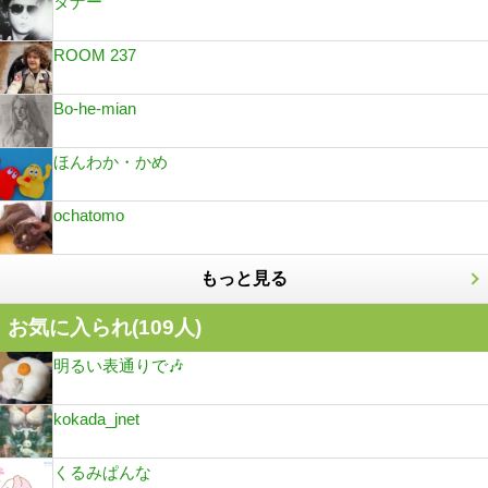
タナー
ROOM 237
Bo-he-mian
ほんわか・かめ
ochatomo
もっと見る
お気に入られ(
109
人)
明るい表通りで🎶
kokada_jnet
くるみぱんな