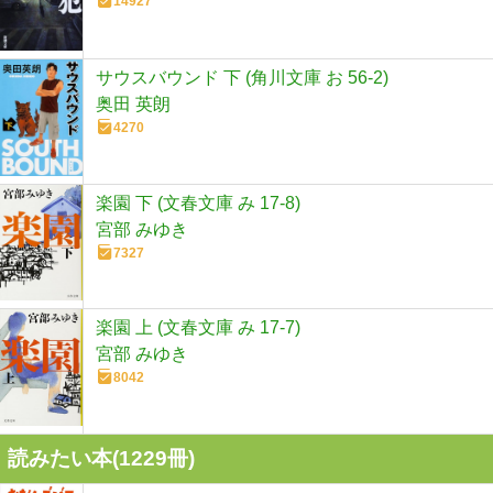
14927
サウスバウンド 下 (角川文庫 お 56-2)
奥田 英朗
4270
楽園 下 (文春文庫 み 17-8)
宮部 みゆき
7327
楽園 上 (文春文庫 み 17-7)
宮部 みゆき
8042
読みたい本(
1229
冊)