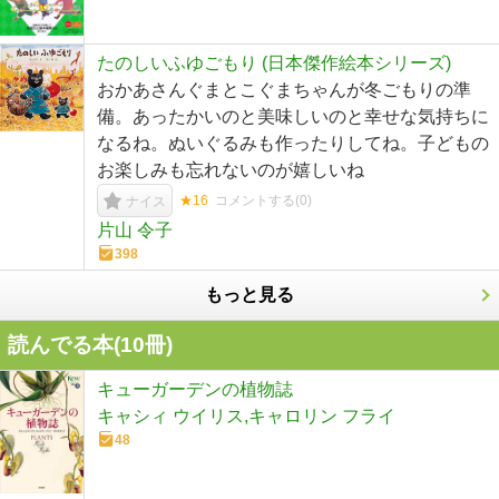
たのしいふゆごもり (日本傑作絵本シリーズ)
おかあさんぐまとこぐまちゃんが冬ごもりの準
備。あったかいのと美味しいのと幸せな気持ちに
なるね。ぬいぐるみも作ったりしてね。子どもの
お楽しみも忘れないのが嬉しいね
★16
コメントする(
0
)
ナイス
片山 令子
398
もっと見る
読んでる本(
10
冊)
キューガーデンの植物誌
キャシィ ウイリス,キャロリン フライ
48