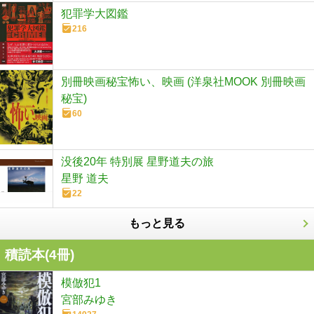
犯罪学大図鑑
216
別冊映画秘宝怖い、映画 (洋泉社MOOK 別冊映画
秘宝)
60
没後20年 特別展 星野道夫の旅
星野 道夫
22
もっと見る
積読本(
4
冊)
模倣犯1
宮部みゆき