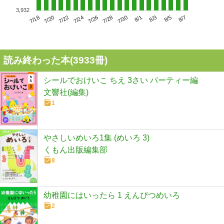
3,932
7/22
7/28
8/3
7/18
7/24
7/30
8/5
7/20
7/26
8/1
8/7
読み終わった本(
3933
冊)
シールでおけいこ ちえ 3さい パーティー編
文響社(編集)
1
やさしいめいろ1集 (めいろ 3)
くもん出版編集部
8
幼稚園にはいったら 1 えんぴつめいろ
2