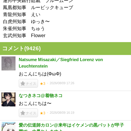
連邦中央銀行総裁 ブルームーン
鳳凰都知事 ルービックキューブ
青龍州知事 えい
白虎州知事 ゆっき〜
朱雀州知事 ちゅう
玄武州知事 Flower
コメント(
9426
)
Natsume Misazaki／Siegfried Lorenz von
Leuchtenstein
おこんにちは(ΦωΦ)
2026/08/09 17:26
ナイス
★3
なつきネコ@着物ネコ
おこんにちは〜
2026/08/09 16:19
ナイス
★3
愛の伝道師カロン@来年はイケメンの黒バットが甲子