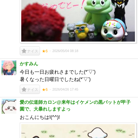
2026/05/04 08:18
ナイス
★6
かすみん
今日も一日お疲れさまでした(*'▽')
暑くなった日曜日でしたね(*'▽')
2026/04/26 17:45
ナイス
★6
愛の伝道師カロン@来年はイケメンの黒バットが甲子
園で、大暴れしますよっ
おこんにちは!(^^)!