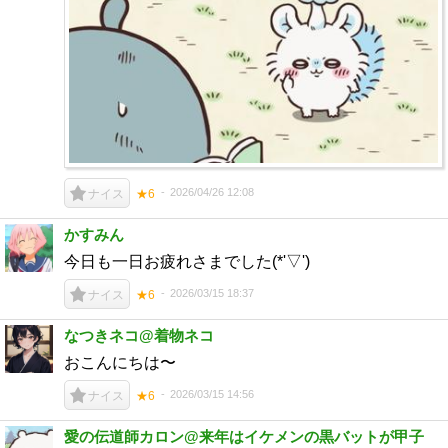
2026/04/26 12:08
ナイス
★6
かすみん
今日も一日お疲れさまでした(*'▽')
2026/03/15 18:37
ナイス
★6
なつきネコ@着物ネコ
おこんにちは〜
2026/03/15 14:56
ナイス
★6
愛の伝道師カロン@来年はイケメンの黒バットが甲子