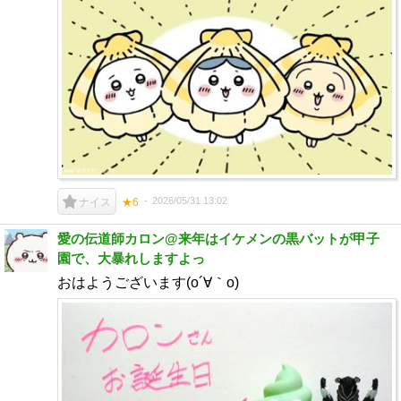
2026/05/31 13:02
ナイス
★6
愛の伝道師カロン@来年はイケメンの黒バットが甲子
園で、大暴れしますよっ
おはようございます(o´∀｀o)