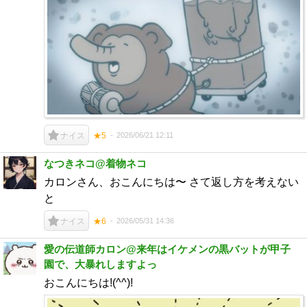
2026/06/21 12:11
ナイス
★5
なつきネコ@着物ネコ
カロンさん、おこんにちは〜 さて返し方を考えない
と
2026/05/31 14:36
ナイス
★6
愛の伝道師カロン@来年はイケメンの黒バットが甲子
園で、大暴れしますよっ
おこんにちは!(^^)!