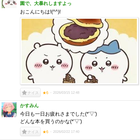
園で、大暴れしますよっ
おこんにちは!(^^)!
2026/03/15 12:48
ナイス
★6
かすみん
今日も一日お疲れさまでした(*'▽')
どんな本を買うのかな(*'▽')
2026/02/22 17:40
ナイス
★6