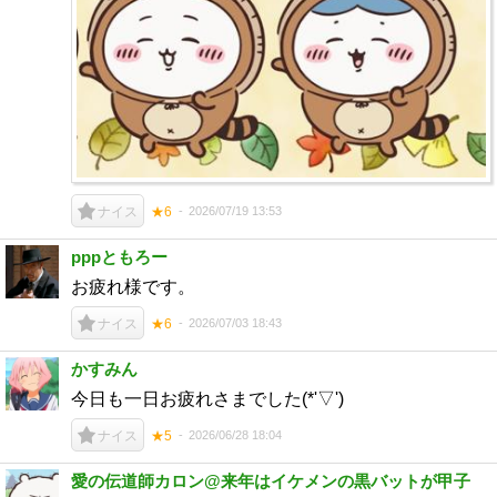
2026/07/19 13:53
ナイス
★6
pppともろー
お疲れ様です。
2026/07/03 18:43
ナイス
★6
かすみん
今日も一日お疲れさまでした(*'▽')
2026/06/28 18:04
ナイス
★5
愛の伝道師カロン@来年はイケメンの黒バットが甲子