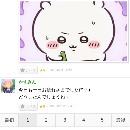
2026/02/11 13:08
ナイス
★6
かすみん
今日も一日お疲れさまでした(*'▽')
どうしたんでしょうね～
2026/02/08 17:47
ナイス
★6
最初
1
2
3
4
5
最後