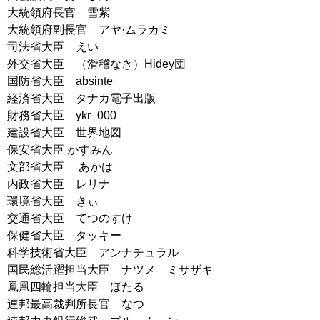
大統領府長官 雪紫
大統領府副長官 アヤ·ムラカミ
司法省大臣 えい
外交省大臣 （滑稽なき）Hidey団
国防省大臣 absinte
経済省大臣 タナカ電子出版
財務省大臣 ykr_000
建設省大臣 世界地図
保安省大臣 かすみん
文部省大臣 あかは
内政省大臣 レリナ
環境省大臣 きぃ
交通省大臣 てつのすけ
保健省大臣 タッキー
科学技術省大臣 アンナチュラル
国民総活躍担当大臣 ナツメ ミサザキ
鳳凰四輪担当大臣 ほたる
連邦最高裁判所長官 なつ