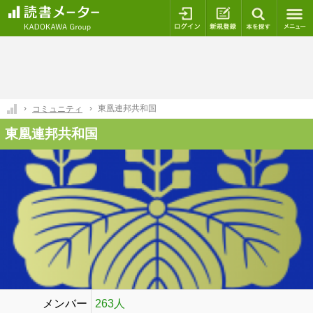
ログイン
新規登録
本を探
東凰連邦共和国
コミュニティ
東凰連邦共和国
メンバー
263人