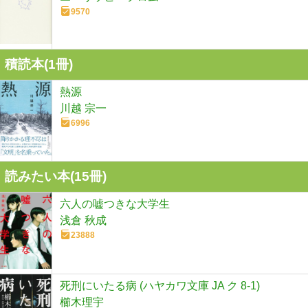
9570
積読本(
1
冊)
熱源
川越 宗一
6996
読みたい本(
15
冊)
六人の嘘つきな大学生
浅倉 秋成
23888
死刑にいたる病 (ハヤカワ文庫 JA ク 8-1)
櫛木理宇