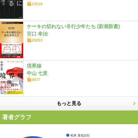
10516
ケーキの切れない非行少年たち (新潮新書)
宮口 幸治
29253
境界線
中山 七里
4577
もっと見る
著者グラフ
松本 直也(10)