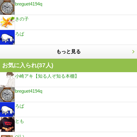
breguet4194q
きの子
ろば
もっと見る
お気に入られ(
37
人)
小崎アキ【知る人ぞ知る本棚】
breguet4194q
ろば
とも
ぺい