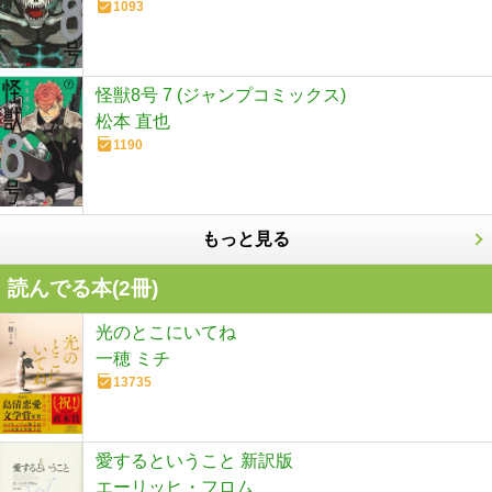
1093
怪獣8号 7 (ジャンプコミックス)
松本 直也
1190
もっと見る
読んでる本(
2
冊)
光のとこにいてね
一穂 ミチ
13735
愛するということ 新訳版
エーリッヒ・フロム