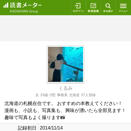
ログイン
新規登録
本を探
くるみ
女
29歳
O型
事務系
北海道
37人登録
北海道の札幌在住です。 おすすめの本教えてください！
漫画も、小説も、写真集も、興味が湧いたら全部見ます！
趣味で写真もよく撮ります📸
記録初日
2014/11/14