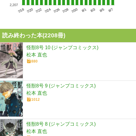
2,207
7/22
7/28
8/3
7/18
7/24
7/30
8/5
7/20
7/26
8/1
8/7
読み終わった本(
2208
冊)
怪獣8号 10 (ジャンプコミックス)
松本 直也
880
怪獣8号 9 (ジャンプコミックス)
松本 直也
1012
怪獣8号 8 (ジャンプコミックス)
松本 直也