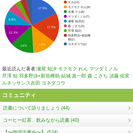
チカ(10)
モクモク れん(8)
17.5%
水瀬 マユ(8)
マツダミノル(7)
8.8%
瀬尾 知汐(5)
森 こさち(3)
17.5%
芹澤 知(2)
12.3%
羽多野渉×新垣樽
助(2)
ヨネダコウ(2)
14%
14%
最近読んだ著者:
瀬尾 知汐
モクモク れん
マツダミノル
芹澤 知
羽多野渉×新垣樽助
結城 真一郎
森 こさち
須藤 佑実
ルネッサンス吉田
ヨネダコウ
コミュニティ
読書について語りましょう (44)
コーヒー紅茶、飲みながら読書 (40)
【〜珈琲読書会〜】 (524)