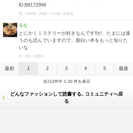
ID∶99172996
男
1984年
AB型
その他
京都府
るな
とにかくミステリーが好きなんです!!が、たまには違
うのも読んでいますので、面白い本をもっと知りた
いな
女
A型
京都府
最初
1
2
3
4
5
最後
全212件中 1-20 件を表示
どんなファッションして読書する､ コミュニティへ戻
る