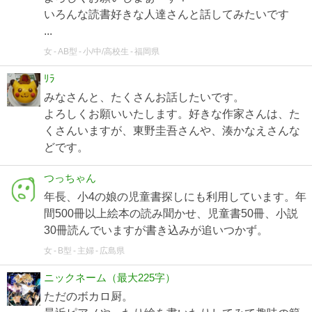
いろんな読書好きな人達さんと話してみたいです
...
女
AB型
小/中/高校生
福岡県
ﾘﾗ
みなさんと、たくさんお話したいです。
よろしくお願いいたします。好きな作家さんは、た
くさんいますが、東野圭吾さんや、湊かなえさんな
どです。
つっちゃん
年長、小4の娘の児童書探しにも利用しています。年
間500冊以上絵本の読み聞かせ、児童書50冊、小説
30冊読んでいますが書き込みが追いつかず。
女
B型
主婦
広島県
ニックネーム（最大225字）
ただのボカロ厨。