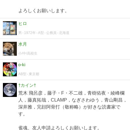
よろしくお願いします。
ヒロ
男
1972年
A型
公務員
北海道
水月
小/中/高校生
o-ki
AB型
東京都
†カイン†
荒木 飛呂彦，藤子・F・不二雄，青樹佑夜・綾峰欄
人，藤真拓哉，CLAMP，なぎさわゆう，青山剛昌，
深井雅，完顔阿骨打（敬称略）が好きな読書家で
す。
雀魂、友人申請よろしくお願いします。