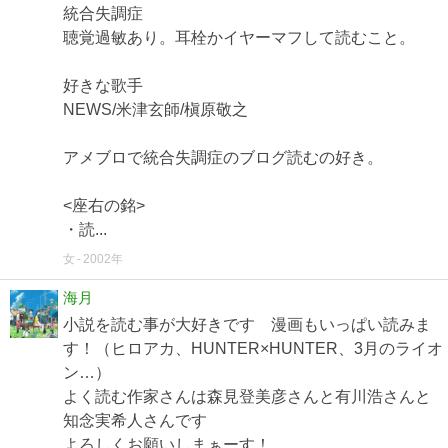
統合失調症
聴覚過敏あり。耳栓かイヤーマフして読むこと。
好きな歌手
NEWS/米津玄師/槇原敬之
アメブロで統合失調症のブログ読むの好き。
<座右の銘>
・読...
女
2002年
海月
小説を読む事が大好きです 漫画もいっぱい読みま
す！（ヒロアカ、HUNTER×HUNTER、3月のライオ
ン…）
よく読む作家さんは森見登美彦さんと有川浩さんと
知念実希人さんです
よろしくお願いしまぁーす！