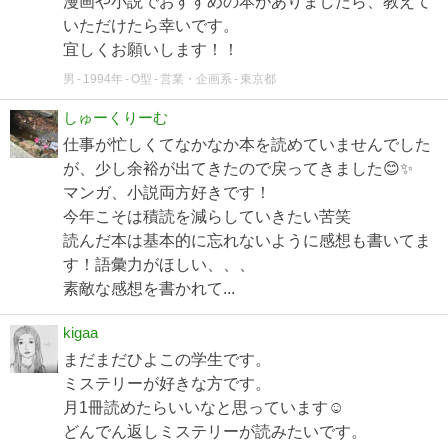
漫画や小説でおすすめの本がありましたら、教えて
いただけたら幸いです。
宜しくお願いします！！
男
1994年
O型
営業・企画系
東京都
しゅーくりーむ
仕事が忙しくてなかなか本を読めていませんでした
が、少し余裕が出てきたので戻ってきました😊✨
マンガ、小説両方好きです！
今年こそは積読を減らしていきたい苦笑
読んだ本は基本的に忘れないように感想も書いてま
す！語彙力がほしい、、、
素敵な感想を書かれて...
kigaa
まだまだひよこの学生です。
ミステリーが好きな方です。
月1冊読めたらいいなと思っています☺︎
どんでん返しミステリーが読みたいです。