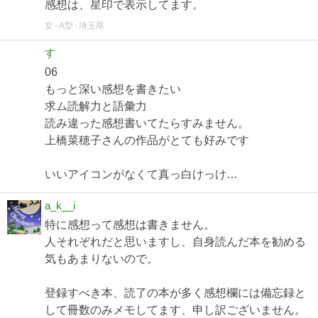
感想は、星印で表示してます。
女
A型
埼玉県
す
06
もっと深い感想を書きたい
求ム読解力と語彙力
読み違った感想書いてたらすみません。
上橋菜穂子さんの作品がとても好みです
いいアイコンがなくて真っ白けっけ…
a_k__i
特に感想って感想は書きません。
人それぞれだと思いますし、自身読んだ本を勧める
気もあまりないので。
登録すべき本、読了の本が多く感想欄には備忘録と
して冊数のみメモしてます、申し訳ございません。