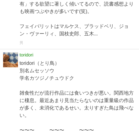
有」する欲望に著しく傾いてるので、読書感想より
も映画つぶやきが多いです(笑)。
フェイバリットはマルケス、ブラッドベリ、ジョ
ン・ヴァーリィ、国枝史郎、五木...
男
toridori
toridori（とり鳥）
別名ムセッソウ
学名カツジノチュウドク
雑食性だが流行作品には食いつきが悪い。関西地方
に棲息。最近あまり見当たらないのは重量級の作品
が多く、未消化であるせい。太りすぎた鳥は飛べな
い。
〜〜〜 〜〜〜 〜〜〜