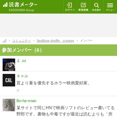
ログイン
新規登録
本を探
メンバー
コミュニティ
SeaBose shuffle a poesy
参加メンバー（6）
￡‥±±
キャル
質より量を優先するホラー映画愛好家。
男
Bo-he-mian
某サイトで同じHNで映画ソフトのレビュー書いてる
野郎です。書物も中毒ですが最近は読むよりも「所