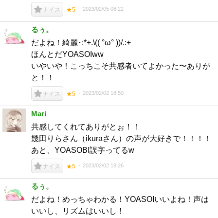
2023/02/05 08:22
ナイス
★5
るぅ。
だよね！綺麗･:*+.\(( °ω° ))/.:+
ほんとだYOASOIww
いやいや！こっちこそ共感者いてよかった〜ありが
と！！
2023/02/02 18:50
ナイス
★5
Mari
共感してくれてありがとぉ！！
幾田りらさん（ikuraさん）の声が大好きで！！！！
あと、YOASOBI誤字ってるw
2023/02/02 18:26
ナイス
★5
るぅ。
だよね！めっちゃわかる！YOASOIいいよね！声は
いいし、リズムはいいし！