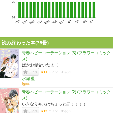
75
74
7/22
7/28
8/3
7/18
7/24
7/30
8/5
7/20
7/26
8/1
8/7
読み終わった本(
75
冊)
青春ヘビーローテーション (3) (フラワーコミック
ス)
ばかお似合いだよ（
★14
コメントする(
0
)
ナイス
水瀬 藍
84
青春ヘビーローテーション (2) (フラワーコミック
ス)
いきなりキスはちょっと///（（（（
★16
コメントする(
0
)
ナイス