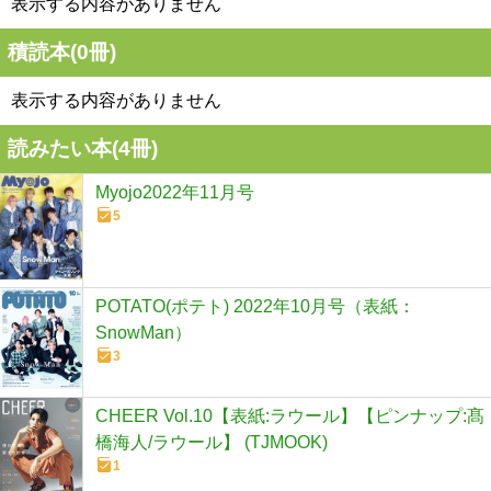
表示する内容がありません
積読本(
0
冊)
表示する内容がありません
読みたい本(
4
冊)
Myojo2022年11月号
5
POTATO(ポテト) 2022年10月号（表紙：
SnowMan）
3
CHEER Vol.10【表紙:ラウール】【ピンナップ:髙
橋海人/ラウール】 (TJMOOK)
1