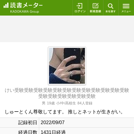
ログイン
新規登録
本を探
けい受験受験受験受験受験受験受験受験受験受験受験受験
受験受験受験受験受験受験
男
19歳
小/中/高校生
84人登録
しゅーとくん尊敬してます。 推しとネットが生きがい。
記録初日
2022/09/07
経過日数
1431日経過