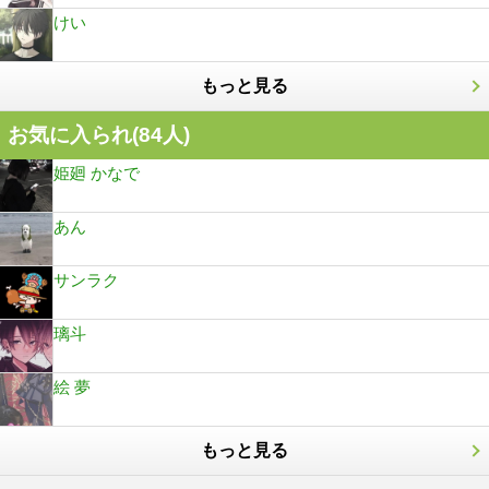
けい
もっと見る
お気に入られ(
84
人)
姫廻 かなで
あん
サンラク
璃斗
絵 夢
もっと見る