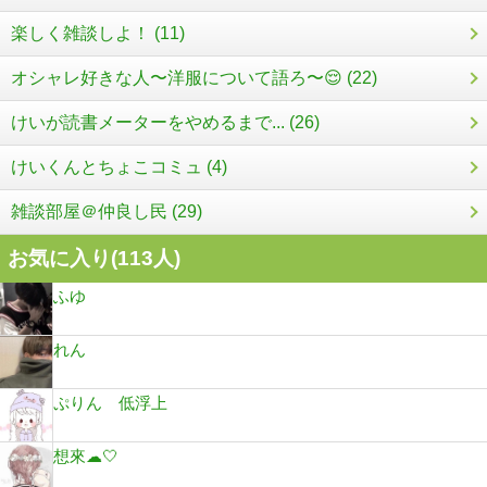
楽しく雑談しよ！ (11)
オシャレ好きな人〜洋服について語ろ〜😌 (22)
けいが読書メーターをやめるまで... (26)
けいくんとちょこコミュ (4)
雑談部屋＠仲良し民 (29)
お気に入り(
113
人)
ふゆ
れん
ぷりん 低浮上
想來☁🤍