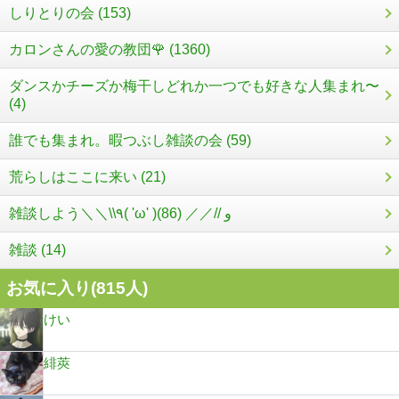
しりとりの会 (153)
カロンさんの愛の教団🌹 (1360)
ダンスかチーズか梅干しどれか一つでも好きな人集まれ〜
(4)
誰でも集まれ。暇つぶし雑談の会 (59)
荒らしはここに来い (21)
雑談しよう＼＼\\٩( 'ω' )و //／／ (86)
雑談 (14)
お気に入り(
815
人)
けい
緋莢