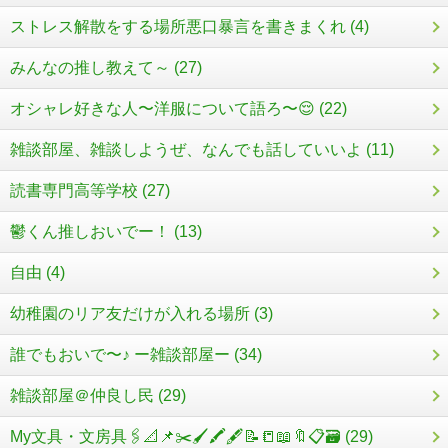
ストレス解散をする場所悪口暴言を書きまくれ (4)
みんなの推し教えて～ (27)
オシャレ好きな人〜洋服について語ろ〜😌 (22)
雑談部屋、雑談しようぜ、なんでも話していいよ (11)
読書専門高等学校 (27)
鬱くん推しおいでー！ (13)
自由 (4)
幼稚園のリア友だけが入れる場所 (3)
誰でもおいで〜♪ ー雑談部屋ー (34)
雑談部屋＠仲良し民 (29)
My文具・文房具🖇️📐📌✂️🖌️🖍️🖋️📝📒📖🔖📋🗃️ (29)