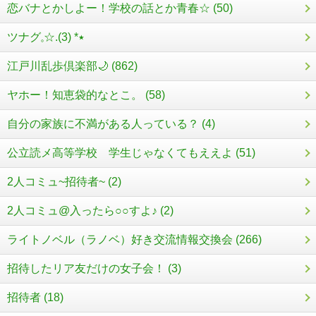
恋バナとかしよー！学校の話とか青春☆ (50)
ツナグ𓈒☆.‎٭* (3)
江戸川乱歩倶楽部🌙 (862)
ヤホー！知恵袋的なとこ。 (58)
自分の家族に不満がある人っている？ (4)
公立読メ高等学校 学生じゃなくてもええよ (51)
2人コミュ~招待者~ (2)
2人コミュ@入ったら○○すよ♪ (2)
ライトノベル（ラノベ）好き交流情報交換会 (266)
招待したリア友だけの女子会！ (3)
招待者 (18)