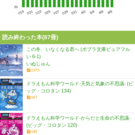
86
7/23
7/29
8/4
7/19
7/25
7/31
8/6
7/21
7/27
8/2
8/8
読み終わった本(
87
冊)
この冬、いなくなる君へ (ポプラ文庫ピュアフル
い 6-1)
いぬじゅん
1373
ドラえもん科学ワールド-天気と気象の不思議- (ビ
ッグ・コロタン 134)
167
ドラえもん科学ワールド-からだと生命の不思議-
(ビッグ・コロタン 120)
185