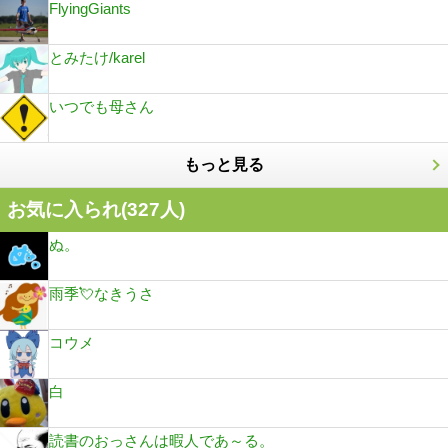
FlyingGiants
とみたけ/karel
いつでも母さん
もっと見る
お気に入られ(
327
人)
ぬ。
雨季💘なきうさ
コウメ
白
読書のおっさんは暇人であ～る。