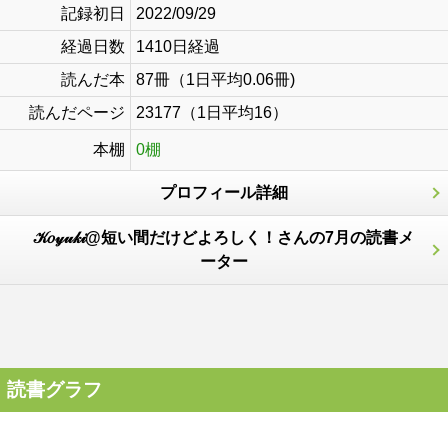
記録初日
2022/09/29
経過日数
1410日経過
読んだ本
87冊（1日平均0.06冊)
読んだページ
23177（1日平均16）
本棚
0棚
プロフィール詳細
𝒦𝑜𝓎𝓊𝓀𝒾@短い間だけどよろしく！さんの7月の読書メ
ーター
読書グラフ