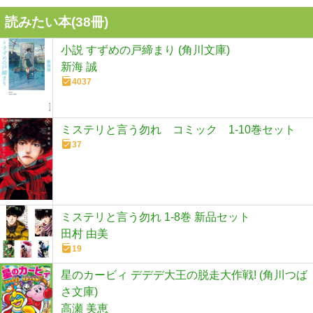
読みたい本(
38
冊)
小説 すずめの戸締まり (角川文庫)
新海 誠
4037
ミステリと言う勿れ コミック 1-10巻セット
37
ミステリと言う勿れ 1-8巻 新品セット
田村 由美
19
星のカービィ デデデ大王の脱走大作戦! (角川つば
さ文庫)
高瀬 美恵