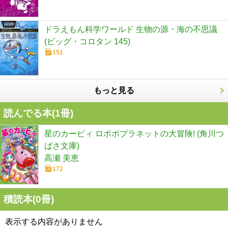
ドラえもん科学ワールド 生物の源・海の不思議
(ビッグ・コロタン 145)
151
もっと見る
読んでる本(
1
冊)
星のカービィ ロボボプラネットの大冒険! (角川つ
ばさ文庫)
高瀬 美恵
172
積読本(
0
冊)
表示する内容がありません