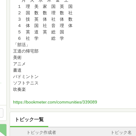
月 火 水 木 金 土
１ 理 美 家 国 英 国
２ 国 数 数 理 数 社
３ 技 英 体 社 体 数
４ 体 国 社 音 理 体
５ 英 道 英 総 国
６ 社 学 総 学
「部活」
王道の帰宅部
美術
アニメ
書道
バドミントン
とペア画中
ソフトテニス
吹奏楽
https://bookmeter.com/communities/339089
トピック一覧
トピック作成者
トピック名