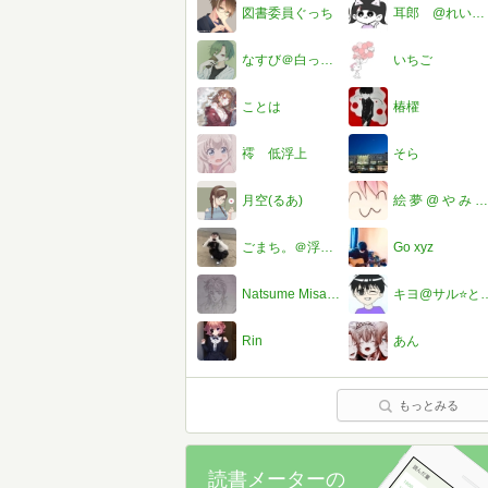
図書委員ぐっち
耳郎 @れいくんとペア画中
なすび＠白って200種あるんだね
いちご
ことは
椿櫂
䙥 低浮上
そら
月空(るあ)
絵 夢 @ や み あ か 大 切 さ ん 募 集 中
ごまち。＠浮上中
Go xyz
Natsume Misazaki／Siegfried Lorenz von Leuchtenstein
キヨ@サル⭐️
Rin
あん
もっとみる
読書メーターの