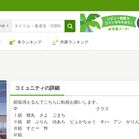
n和書
は
本ランキング
作家ランキング
コミュニティの詳細
前垢消えるんでこちらに転校お願いします。 
🦅 ク
Ⅰ組 穂丸 さよ ごまち
Ⅱ組 碧 ぷりん ゆあち ピぇかちゅう キハ アン かり
Ⅲ組 すとー 怜
Ⅳ組