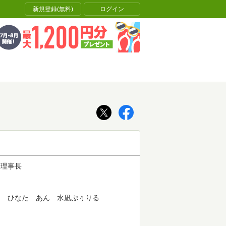
新規登録(無料)
ログイン
理事長
ラス
ん ひなた あん 水凪ぷぅりる