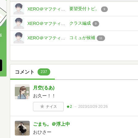
要望受付トピ。
XERO＠マフティー・ナビーユ・エリン
9
クラス編成
XERO＠マフティー・ナビーユ・エリン
9
版
コミュが候補
XERO＠マフティー・ナビーユ・エリン
11
、
コメント
237
月空(るあ)
お久ー！！
ナイス
★2
2023/10/29 20:26
ごまち。＠浮上中
おひさー