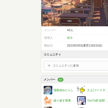
メンバー
40人
管理人
伶斗
開設日
2023/02/03(運営1282日目)
コミュニティ
コミュニティに参加
メンバー
40
瑠梨@みたらし
さよ(コードネーム34⛄❄🌏）#しのさんとペ
繰り返す因果応報
YouTu部 副部長 hinana