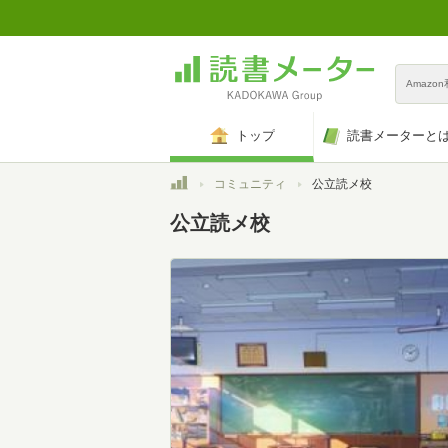
Amazo
トップ
読書メーターと
トップ
コミュニティ
公立読メ校
公立読メ校