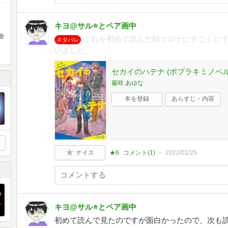
キヨ@サル⭐️とペア画中
全
これを初めて読んだ時コロナにすごくに
ネタバレ
いました。
セカイのハテナ (ポプラキミノベル ふ
藤咲 あゆな
本を登録
あらすじ・内容
ナイス
★6
コメント(
1
)
2022/01/25
キヨ@サル⭐️とペア画中
初めて読んで見たのですが面白かったので、次も