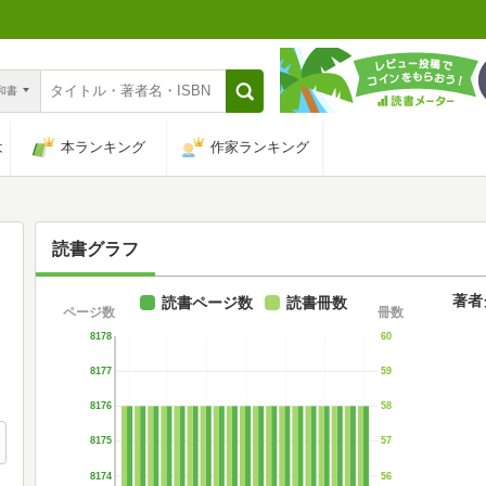
n和書
は
本ランキング
作家ランキング
読書グラフ
著者
読書ページ数
読書冊数
ページ数
冊数
8178
60
8177
59
8176
58
8175
57
8174
56