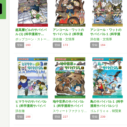
超高層ビルのサバイバ
アンコール・ワットの
アンコール・ワットの
ル (1) (科学漫画サ…
サバイバル２ (科学漫
サバイバル１ (科学漫
画…
画…
ポップコーン・ストーリー
洪在徹・文情厚
洪在徹・文情厚
登録
160
登録
173
登録
184
ヒマラヤのサバイバル
地中世界のサバイバル
鳥のサバイバル１ (科学
１ (科学漫画サバイバ
１ (科学漫画サバイバ
漫画サバイバルシリ
ル…
ル…
ー…
洪在徹
スウィートファクトリー・韓賢東
ゴムドリｃｏ．韓賢東
登録
188
登録
227
登録
239