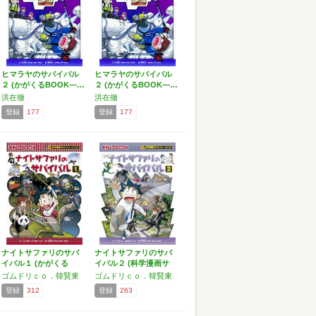
ヒマラヤのサバイバル
ヒマラヤのサバイバル
２ (かがくるBOOK―…
２ (かがくるBOOK―…
洪在徹
洪在徹
登録
177
登録
177
ナイトサファリのサバ
ナイトサファリのサバ
イバル１ (かがくる
イバル２ (科学漫画サ
BO…
バ…
ゴムドリｃｏ．韓賢東
ゴムドリｃｏ．韓賢東
登録
312
登録
263