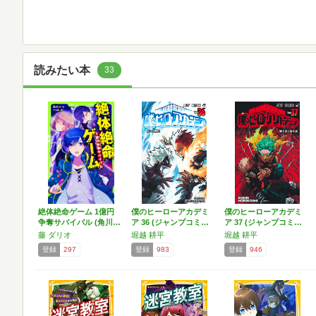
読みたい本
33
絶体絶命ゲーム 1億円
僕のヒーローアカデミ
僕のヒーローアカデミ
争奪サバイバル (角川…
ア 36 (ジャンプコミ…
ア 37 (ジャンプコミ…
藤 ダリオ
堀越 耕平
堀越 耕平
登録
297
登録
983
登録
946