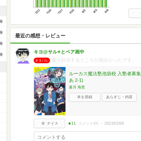
7/21
7/24
7/27
7/30
8/2
8/5
8/8
冊
冊
最近の感想・レビュー
冊
キヨ@サル⭐️とペア画中
冊
魔法対決するところが面白かったです。
ネタバレ
ルーカス魔法塾池袋校 入塾者募集中
あ 2-1)
蒼月 海里
本を登録
あらすじ・内容
）
ナイス
★11
コメント(
0
)
2023/02/06