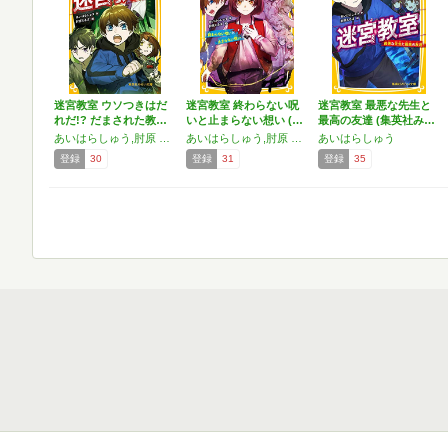
迷宮教室 ウソつきはだ
迷宮教室 終わらない呪
迷宮教室 最悪な先生と
れだ!? だまされた教…
いと止まらない想い (…
最高の友達 (集英社み…
あいはらしゅう,肘原 えるぼ
あいはらしゅう,肘原 えるぼ
あいはらしゅう
登録
30
登録
31
登録
35