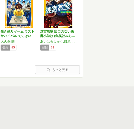
生き残りゲーム ラスト
迷宮教室 出口のない悪
サバイバル でてはい
魔小学校 (集英社みら…
け…
大久保 開
あいはらしゅう,肘原 えるぼ
登録
85
登録
63
もっと見る