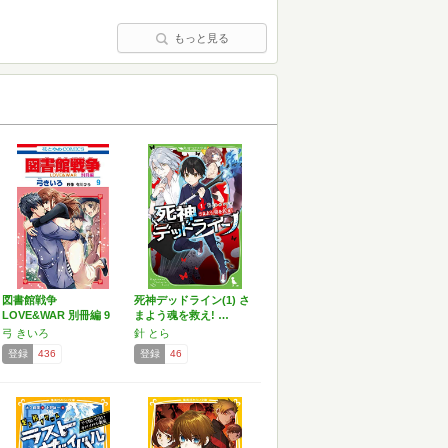
もっと見る
図書館戦争
死神デッドライン(1) さ
LOVE&WAR 別冊編 9
まよう魂を救え! …
(…
弓 きいろ
針 とら
登録
436
登録
46