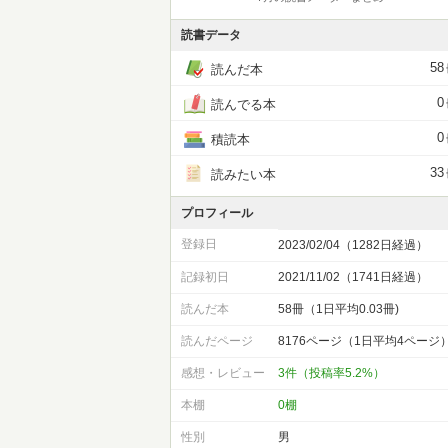
読書データ
58
読んだ本
0
読んでる本
0
積読本
33
読みたい本
プロフィール
登録日
2023/02/04（1282日経過）
記録初日
2021/11/02（1741日経過）
読んだ本
58冊（1日平均0.03冊)
読んだページ
8176ページ（1日平均4ページ
感想・レビュー
3件（投稿率5.2%）
本棚
0棚
性別
男