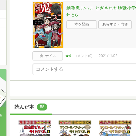
絶望鬼ごっこ とざされた地獄小学
針 とら
本を登録
あらすじ・内容
ナイス
★4
コメント(
0
)
2021/11/02
読んだ本
58
版
、