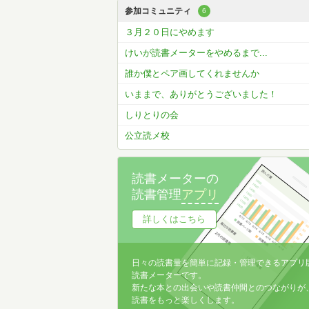
参加コミュニティ
6
３月２０日にやめます
けいが読書メーターをやめるまで...
誰か僕とペア画してくれませんか
いままで、ありがとうございました！
しりとりの会
公立読メ校
読書メーターの
読書管理
アプリ
詳しくはこちら
日々の読書量を簡単に記録・管理できるアプリ
読書メーターです。
新たな本との出会いや読書仲間とのつながりが
読書をもっと楽しくします。