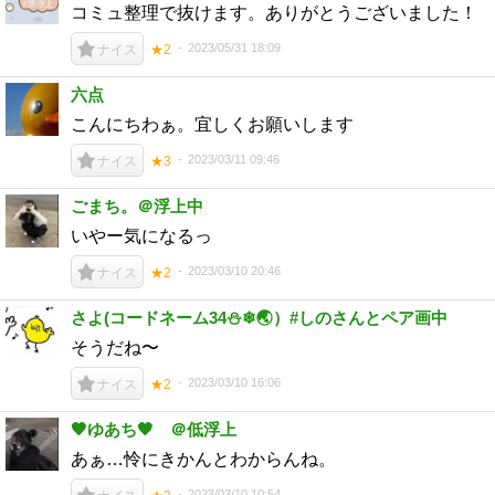
コミュ整理で抜けます。ありがとうございました！
2023/05/31 18:09
ナイス
★2
六点
こんにちわぁ。宜しくお願いします
2023/03/11 09:46
ナイス
★3
ごまち。＠浮上中
いやー気になるっ
2023/03/10 20:46
ナイス
★2
さよ(コードネーム34⛄❄🌏）#しのさんとペア画中
そうだね〜
2023/03/10 16:06
ナイス
★2
🖤ゆあち🖤 ＠低浮上
あぁ…怜にきかんとわからんね。
2023/03/10 10:54