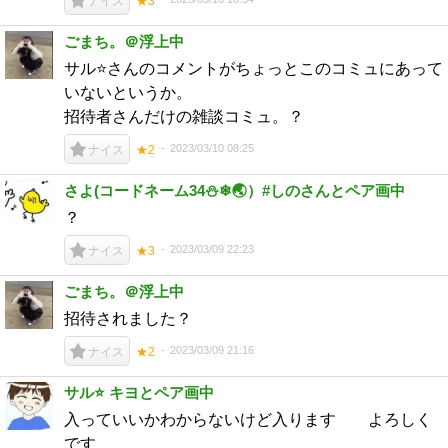
ナイス
★3
ごまち。＠浮上中
サル⭐️さんのコメントがちょっとこのコミュにあって
いないというか。
招待者さんだけの雑談コミュ。？
2023/03/10 08:25
ナイス
★2
さよ(コードネーム34⛄❄🌏）#しのさんとペア画中
？
2023/03/09 22:23
ナイス
★3
ごまち。＠浮上中
招待されました？
2023/03/09 21:16
ナイス
★2
サル⭐️ キヨとペア画中
入っていいかわからないけど入ります よろしく
です