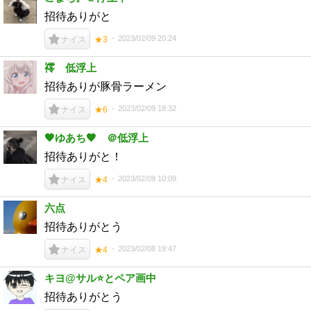
招待ありがと
2023/02/09 20:24
ナイス
★3
䙥 低浮上
招待ありが豚骨ラーメン
2023/02/09 18:32
ナイス
★6
🖤ゆあち🖤 ＠低浮上
招待ありがと！
2023/02/09 10:09
ナイス
★4
六点
招待ありがとう
2023/02/08 19:47
ナイス
★4
キヨ@サル⭐️とペア画中
招待ありがとう