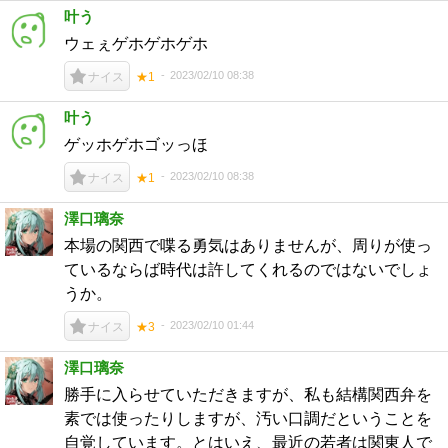
叶う
ウェぇゲホゲホゲホ
2023/02/10 08:38
ナイス
★1
叶う
ゲッホゲホゴッっほ
2023/02/10 08:38
ナイス
★1
澤口璃奈
本場の関西で喋る勇気はありませんが、周りが使っ
ているならば時代は許してくれるのではないでしょ
うか。
2023/02/10 01:44
ナイス
★3
澤口璃奈
勝手に入らせていただきますが、私も結構関西弁を
素では使ったりしますが、汚い口調だということを
自覚しています。とはいえ、最近の若者は関東人で