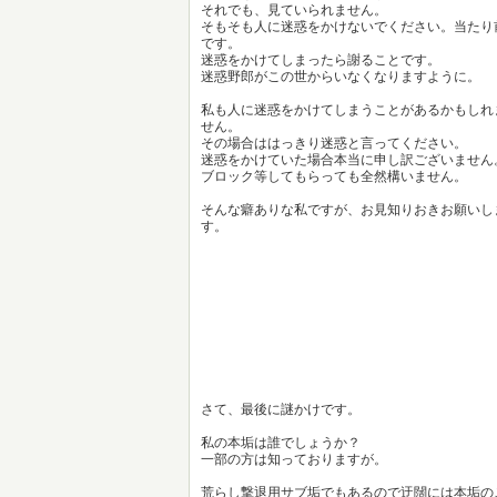
それでも、見ていられません。
そもそも人に迷惑をかけないでください。当たり
です。
迷惑をかけてしまったら謝ることです。
迷惑野郎がこの世からいなくなりますように。
私も人に迷惑をかけてしまうことがあるかもしれ
せん。
その場合ははっきり迷惑と言ってください。
迷惑をかけていた場合本当に申し訳ございません
ブロック等してもらっても全然構いません。
そんな癖ありな私ですが、お見知りおきお願いし
す。
さて、最後に謎かけです。
私の本垢は誰でしょうか？
一部の方は知っておりますが。
荒らし撃退用サブ垢でもあるので迂闊には本垢の