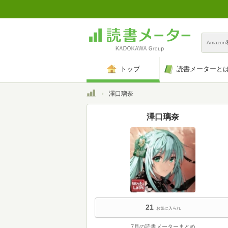
Amazo
トップ
読書メーターと
トップ
澤口璃奈
澤口璃奈
21
お気に入られ
7月の読書メーターまとめ