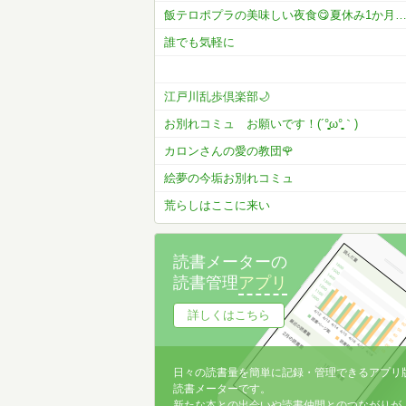
飯テロポプラの美味しい夜食😋夏休み1か月コメラン開催
誰でも気軽に
江戸川乱歩倶楽部🌙
お別れコミュ お願いです！(´°̥̥̥̥̥̥̥̥ω°̥̥̥̥̥̥̥̥｀)
カロンさんの愛の教団🌹
絵夢の今垢お別れコミュ
荒らしはここに来い
読書メーターの
読書管理
アプリ
詳しくはこちら
日々の読書量を簡単に記録・管理できるアプリ
読書メーターです。
新たな本との出会いや読書仲間とのつながりが