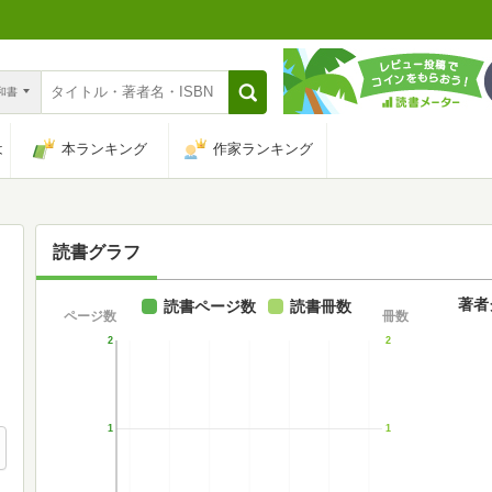
n和書
は
本ランキング
作家ランキング
読書グラフ
著者
読書ページ数
読書冊数
ページ数
冊数
2
2
1
1