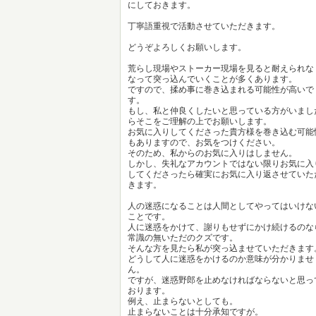
にしておきます。
丁寧語重視で活動させていただきます。
どうぞよろしくお願いします。
荒らし現場やストーカー現場を見ると耐えられな
なって突っ込んでいくことが多くあります。
ですので、揉め事に巻き込まれる可能性が高いで
す。
もし、私と仲良くしたいと思っている方がいまし
らそこをご理解の上でお願いします。
お気に入りしてくださった貴方様を巻き込む可能
もありますので、お気をつけください。
そのため、私からのお気に入りはしません。
しかし、失礼なアカウントではない限りお気に入
してくださったら確実にお気に入り返させていた
きます。
人の迷惑になることは人間としてやってはいけな
ことです。
人に迷惑をかけて、謝りもせずにかけ続けるのな
常識の無いただのクズです。
そんな方を見たら私が突っ込ませていただきます
どうして人に迷惑をかけるのか意味が分かりませ
ん。
ですが、迷惑野郎を止めなければならないと思っ
おります。
例え、止まらないとしても。
止まらないことは十分承知ですが。