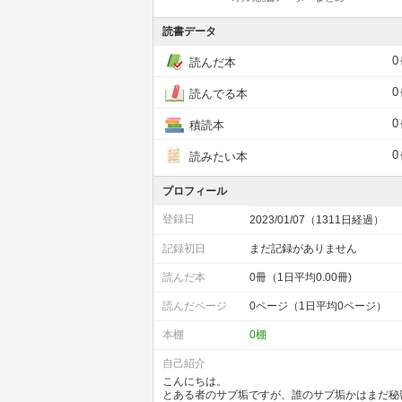
読書データ
0
読んだ本
0
読んでる本
0
積読本
0
読みたい本
プロフィール
登録日
2023/01/07（1311日経過）
記録初日
まだ記録がありません
読んだ本
0冊（1日平均0.00冊)
読んだページ
0ページ（1日平均0ページ）
本棚
0棚
自己紹介
こんにちは。
とある者のサブ垢ですが、誰のサブ垢かはまだ秘