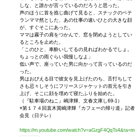
しな、と誰かが言っているのだろうと思った。
声のほうに首を捻じ曲げて見ると、スナックのベテ
ランママ然とした、あの仕事の速いひとの大きな顔
が、すぐそこにあった。
ママは霧子の肩をつかんで、窓を閉めようとしてい
るところを止めた。
「このひと、車酔いしてるの見ればわかるでしょ。
ちょっとの雨ぐらい我慢しなよ」
低い声で、座っていた男に向かって言っているのだ
った。
男はおびえる目で彼女を見上げたのち、舌打ちして
さも忌々しそうにフリースジャケットの首元を引き
上げ、そこに顔を埋めて寝たふりを始めた。
（『駐車場のねこ』嶋津輝、文春文庫し69-1）
※第１７４回直木賞嶋津輝『カフェーの帰り道』記者
会見（日テレ）
https://m.youtube.com/watch?v=aGzgF4QqTs4&ra=m