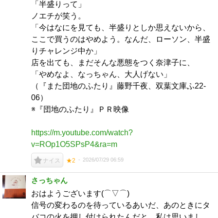
「半盛りって」
ノエチが笑う。
「今はなにを見ても、半盛りとしか思えないから、
ここで買うのはやめよう。なんだ、ローソン、半盛
りチャレンジ中か」
店を出ても、まだそんな悪態をつく奈津子に、
「やめなよ、なっちゃん、大人げない」
（『また団地のふたり』藤野千夜、双葉文庫ふ22-
06）
※『団地のふたり』ＰＲ映像
https://m.youtube.com/watch?
v=ROp1O5SPsP4&ra=m
2026/07/29 06:59
ナイス
★2
さっちゃん
おはようございます(⌒▽⌒)
信号の変わるのを待っているあいだ、あのときにタ
バコの火を押し付けられたんだと、私は思いまし