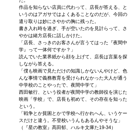
た。
作品を知らない店員に代わって、店長が答える、と
いうのはアガサではよくあることなのだが、今回の
遣り取りは妙にさやかの胸に残った。
書き入れ時を過ぎ、手が空いたのを見計らって、さ
やかは緒方店長に話しかけた。
「店長、さっきのお客さんが言うてはった『夜間中
学』って一体何ですか？」
読んでいた業界紙から顔を上げて、店長は言葉を探
しながら答える。
「僕も映画で見ただけの知識しかないんやけど、色
んな事情で義務教育を受けられなかった大人が通う
中学校のことやったで、夜間中学て」
西田敏行、という役者が夜間中学の教師役を演じた
映画「学校」で、店長も初めて、その存在を知った
という。
「戦争とか貧困とかで学校へ行かれへん、いうケー
スだけと違う。不登校いうんもあるんやそうな」
（『星の教室』髙田郁、ハルキ文庫た19-34）