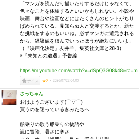
「マンガを読んだり描いたりするだけじゃなくて、
色々なことを体験するといいかもしれない。小説や
映画、舞台や絵画などにはたくさんのヒントがちり
ばめられている。見知らぬ人と交渉するとか、新た
な挑戦をするのもいいね。必ずマンガに還元される
から、経験値を積んでいったほうが絶対にいいよ」
（『映画化決定』友井羊、集英社文庫と28-3）
※『未知との遭遇』予告編
https://m.youtube.com/watch?v=dSpQ3G08k48&ra=m
2026/07/22 04:03
ナイス
★2
さっちゃん
おはようございます(⌒▽⌒)
買うのを迷っているきみたちへ
船乗りの歌う船乗りの物語や
嵐に冒険、暑さに寒さ