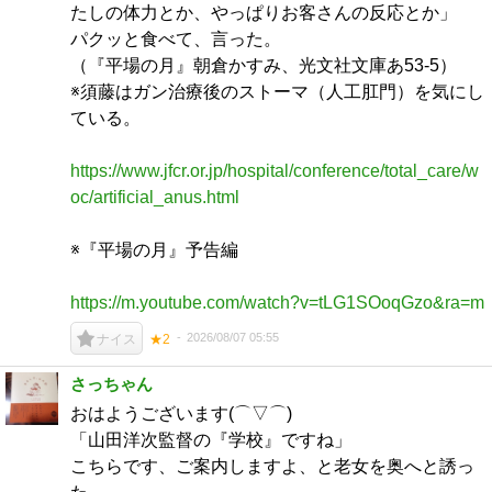
たしの体力とか、やっぱりお客さんの反応とか」
パクッと食べて、言った。
（『平場の月』朝倉かすみ、光文社文庫あ53-5）
※須藤はガン治療後のストーマ（人工肛門）を気にし
ている。
https://www.jfcr.or.jp/hospital/conference/total_care/w
oc/artificial_anus.html
※『平場の月』予告編
https://m.youtube.com/watch?v=tLG1SOoqGzo&ra=m
2026/08/07 05:55
ナイス
★2
さっちゃん
おはようございます(⌒▽⌒)
「山田洋次監督の『学校』ですね」
こちらです、ご案内しますよ、と老女を奥へと誘っ