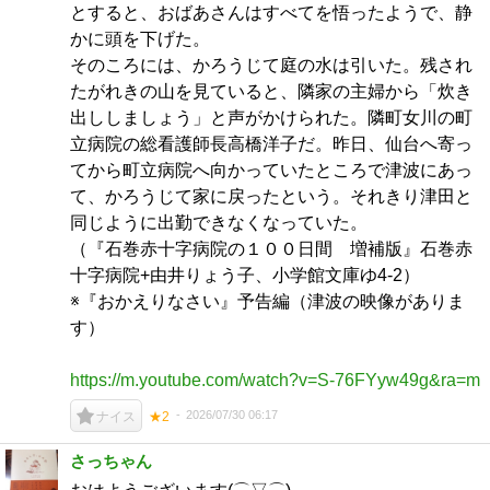
とすると、おばあさんはすべてを悟ったようで、静
かに頭を下げた。
そのころには、かろうじて庭の水は引いた。残され
たがれきの山を見ていると、隣家の主婦から「炊き
出ししましょう」と声がかけられた。隣町女川の町
立病院の総看護師長高橋洋子だ。昨日、仙台へ寄っ
てから町立病院へ向かっていたところで津波にあっ
て、かろうじて家に戻ったという。それきり津田と
同じように出勤できなくなっていた。
（『石巻赤十字病院の１００日間 増補版』石巻赤
十字病院+由井りょう子、小学館文庫ゆ4-2）
※『おかえりなさい』予告編（津波の映像がありま
す）
https://m.youtube.com/watch?v=S-76FYyw49g&ra=m
2026/07/30 06:17
ナイス
★2
さっちゃん