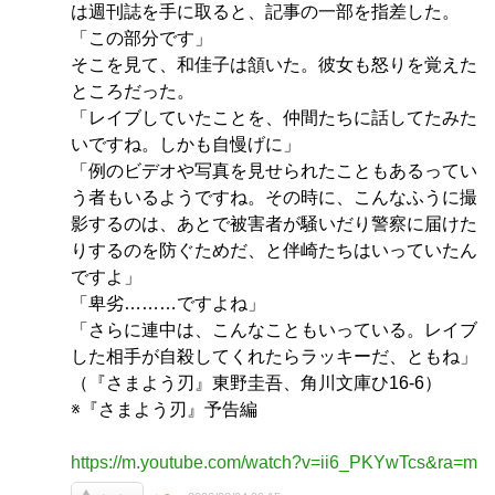
は週刊誌を手に取ると、記事の一部を指差した。
「この部分です」
そこを見て、和佳子は頷いた。彼女も怒りを覚えた
ところだった。
「レイブしていたことを、仲間たちに話してたみた
いですね。しかも自慢げに」
「例のビデオや写真を見せられたこともあるってい
う者もいるようですね。その時に、こんなふうに撮
影するのは、あとで被害者が騒いだり警察に届けた
りするのを防ぐためだ、と伴崎たちはいっていたん
ですよ」
「卑劣………ですよね」
「さらに連中は、こんなこともいっている。レイブ
した相手が自殺してくれたらラッキーだ、ともね」
（『さまよう刃』東野圭吾、角川文庫ひ16-6）
※『さまよう刃』予告編
https://m.youtube.com/watch?v=ii6_PKYwTcs&ra=m