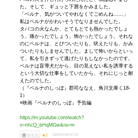
た。そして、ギュッと下唇をかみました。
「ベルナ、気がついてやれなくてごめんね……」
私はベルナがかわいそうでなりませんでした。
タバコの火なんか、とてもとても熱かったでしょ
う。痛かったでしょう。怖かったでしょう。それな
のにベルナは、とびついたりも、吠えたりも、かみ
ついたりもしませんでした。まして怖いからといっ
て、私を引きずって逃げたりもしなかったのです。
ベルナは盲導犬だから、目の見えない私を誘導する
という大切な仕事をしていたから、それにじっと耐
えたのでした。
（『ベルナのしっぽ』郡司ななえ、角川文庫く18-
1）
※映画『ベルナのしっぽ』予告編
https://m.youtube.com/watch?
v=nhcQ_bHqMGw&ra=m
2026/07/28 07:22
ナイス
★2