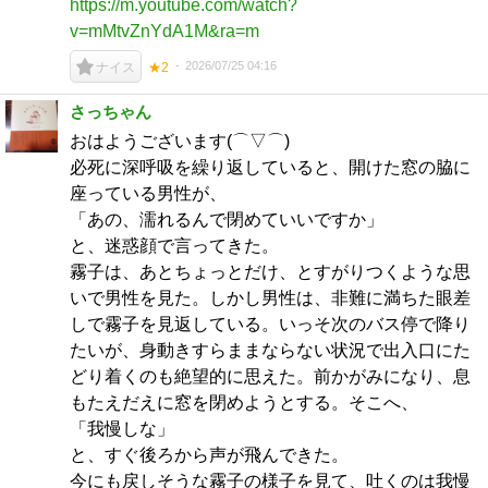
https://m.youtube.com/watch?
v=mMtvZnYdA1M&ra=m
2026/07/25 04:16
ナイス
★2
さっちゃん
おはようございます(⌒▽⌒)
必死に深呼吸を繰り返していると、開けた窓の脇に
座っている男性が、
「あの、濡れるんで閉めていいですか」
と、迷惑顔で言ってきた。
霧子は、あとちょっとだけ、とすがりつくような思
いで男性を見た。しかし男性は、非難に満ちた眼差
しで霧子を見返している。いっそ次のバス停で降り
たいが、身動きすらままならない状況で出入口にた
どり着くのも絶望的に思えた。前かがみになり、息
もたえだえに窓を閉めようとする。そこへ、
「我慢しな」
と、すぐ後ろから声が飛んできた。
今にも戻しそうな霧子の様子を見て、吐くのは我慢