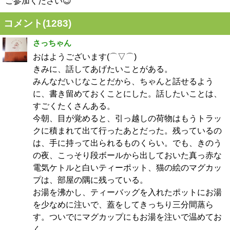
ご参加ください😉
コメント(
1283
)
さっちゃん
おはようございます(⌒▽⌒)
きみに、話してあげたいことがある。
みんなだいじなことだから、ちゃんと話せるよう
に、書き留めておくことにした。話したいことは、
すごくたくさんある。
今朝、目が覚めると、引っ越しの荷物はもうトラッ
クに積まれて出て行ったあとだった。残っているの
は、手に持って出られるものくらい。でも、きのう
の夜、こっそり段ボールから出しておいた真っ赤な
電気ケトルと白いティーポット、猫の絵のマグカッ
プは、部屋の隅に残っている。
お湯を沸かし、ティーバッグを入れたポットにお湯
を少なめに注いで、蓋をしてきっちり三分間蒸ら
す。ついでにマグカップにもお湯を注いで温めてお
く。