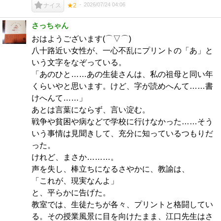
2026/07/24 04:06
ナイス
★2
さっちゃん
おはようございます(⌒▽⌒)
八十路近い女性が、一心不乱にプリントの「あ」と
いう文字をなぞっている。
「あのひと……あの生徒さんは、私の祖母と同い年
くらいやと思います。けど、字が読めへんて……書
けへんて……」
あとは言葉にならず、言い淀む。
戦争や貧困や病などで学校に行けなかった……そう
いう事情は見聞きして、充分に知っているつもりだ
った。
けれど、まさか………。
声を失し、棒立ちになるさやかに、教諭は、
「これが、現実なんよ」
と、平らかに告げた。
教室では、生徒たちが各々、プリントと格闘してい
る。その授業風景に目を向けたまま、江口先生はさ