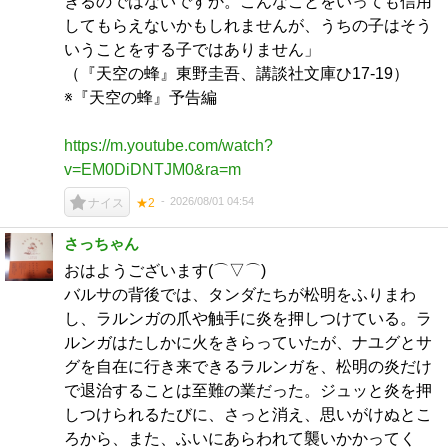
ぎるのではないですか。こんなことをいっても信用
してもらえないかもしれませんが、うちの子はそう
いうことをする子ではありません」
（『天空の蜂』東野圭吾、講談社文庫ひ17-19）
※『天空の蜂』予告編
https://m.youtube.com/watch?
v=EM0DiDNTJM0&ra=m
2026/08/01 04:54
ナイス
★2
さっちゃん
おはようございます(⌒▽⌒)
バルサの背後では、タンダたちが松明をふりまわ
し、ラルンガの爪や触手に炎を押しつけている。ラ
ルンガはたしかに火をきらっていたが、ナユグとサ
グを自在に行き来できるラルンガを、松明の炎だけ
で退治することは至難の業だった。ジュッと炎を押
しつけられるたびに、さっと消え、思いがけぬとこ
ろから、また、ふいにあらわれて襲いかかってく