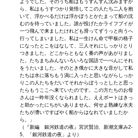
ようでした。そのうち船はもうずんずん沈みますか
ら、私はもうすつかり覚悟してこの人たち二人を抱
いて、浮かべるだけは浮かぼうとかたまって船の沈
むのを待っていました。誰が投げたかライフブイが
一つ飛んで来ましたけれども滑ってずうっと向うへ
行ってしまいました。私は一生けん命で甲板の格子
になったとこをはなして、三人それにしっかりとり
つきました。どこからともなく番の声があがりまし
た。たちまちみんないろいろな国語で一ぺんにそれ
をうたいました。そのとき俄かに大きな音がして私
たちは水に落ちもう渦に入ったと思いながらしっか
りこの人たちをだいてそれからぼうっとしたと思っ
たらもうここへ来ていたのです。この方たちのお母
さんは一昨年没くなられました。ええボートはきっ
と助かったにちがいありません。何せよ熟練な水夫
たちが漕いですばやく船からはなれていましたか
ら。」
（『新編 銀河鉄道の夜』宮沢賢治、新潮文庫み2-
5、「銀河鉄道の夜」より）