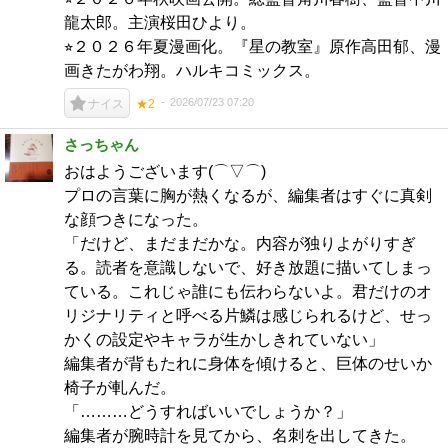
龍太郎。主演桜田ひより。
⭐︎２０２６年夏漫画化。『星の教室』原作高田郁、漫
画きたがわ翔。ハルキコミックス。
2026/07/23 07:20
ナイス
★2
さっちゃん
おはようございます(⌒▽⌒)
プロの言葉に胸が熱くなるが、編集者はすぐに真剣
な顔つきになった。
「だけど、まだまだかな。内容が独りよがりすぎ
る。読者を意識しないで、好き放題に描いてしまっ
ている。これじゃ誰にも伝わらないよ。君だけのオ
リジナリティと呼べる片鱗は感じられるけど、せっ
かくの設定やキャラが生かしきれていない」
編集者が背もたれに身体を傾けると、巨体のせいか
椅子が軋んだ。
「………どうすればいいでしょうか？」
編集者が腕時計を見てから、名刺を出してきた。