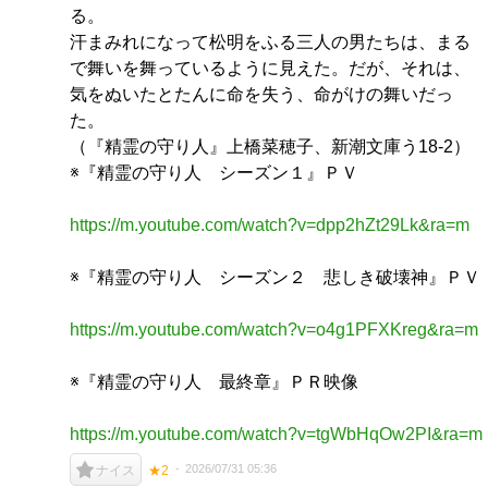
る。
汗まみれになって松明をふる三人の男たちは、まる
で舞いを舞っているように見えた。だが、それは、
気をぬいたとたんに命を失う、命がけの舞いだっ
た。
（『精霊の守り人』上橋菜穂子、新潮文庫う18-2）
※『精霊の守り人 シーズン１』ＰＶ
https://m.youtube.com/watch?v=dpp2hZt29Lk&ra=m
※『精霊の守り人 シーズン２ 悲しき破壊神』ＰＶ
https://m.youtube.com/watch?v=o4g1PFXKreg&ra=m
※『精霊の守り人 最終章』ＰＲ映像
https://m.youtube.com/watch?v=tgWbHqOw2PI&ra=m
2026/07/31 05:36
ナイス
★2