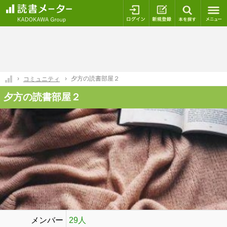
ログイン
新規登録
本を探
夕方の読書部屋２
コミュニティ
夕方の読書部屋２
メンバー
29人