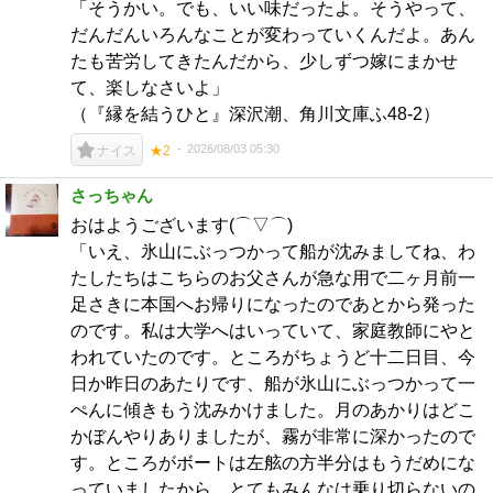
「そうかい。でも、いい味だったよ。そうやって、
だんだんいろんなことが変わっていくんだよ。あん
たも苦労してきたんだから、少しずつ嫁にまかせ
て、楽しなさいよ」
（『縁を結うひと』深沢潮、角川文庫ふ48-2）
2026/08/03 05:30
ナイス
★2
さっちゃん
おはようございます(⌒▽⌒)
「いえ、氷山にぶっつかって船が沈みましてね、わ
たしたちはこちらのお父さんが急な用で二ヶ月前一
足さきに本国へお帰りになったのであとから発った
のです。私は大学へはいっていて、家庭教師にやと
われていたのです。ところがちょうど十二日目、今
日か昨日のあたりです、船が氷山にぶっつかって一
ぺんに傾きもう沈みかけました。月のあかりはどこ
かぼんやりありましたが、霧が非常に深かったので
す。ところがボートは左舷の方半分はもうだめにな
っていましたから、とてもみんなは乗り切らないの