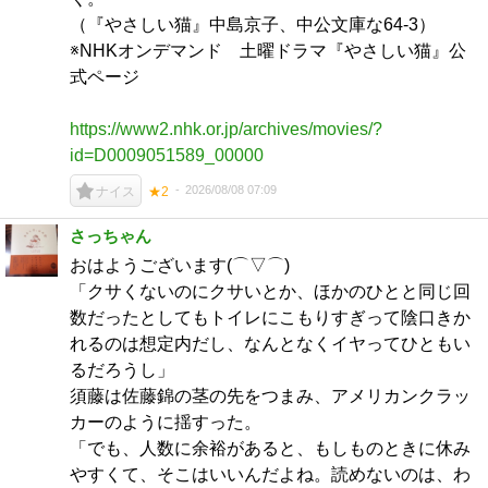
（『やさしい猫』中島京子、中公文庫な64-3）
※NHKオンデマンド 土曜ドラマ『やさしい猫』公
式ページ
https://www2.nhk.or.jp/archives/movies/?
id=D0009051589_00000
2026/08/08 07:09
ナイス
★2
さっちゃん
おはようございます(⌒▽⌒)
「クサくないのにクサいとか、ほかのひとと同じ回
数だったとしてもトイレにこもりすぎって陰口きか
れるのは想定内だし、なんとなくイヤってひともい
るだろうし」
須藤は佐藤錦の茎の先をつまみ、アメリカンクラッ
カーのように揺すった。
「でも、人数に余裕があると、もしものときに休み
やすくて、そこはいいんだよね。読めないのは、わ