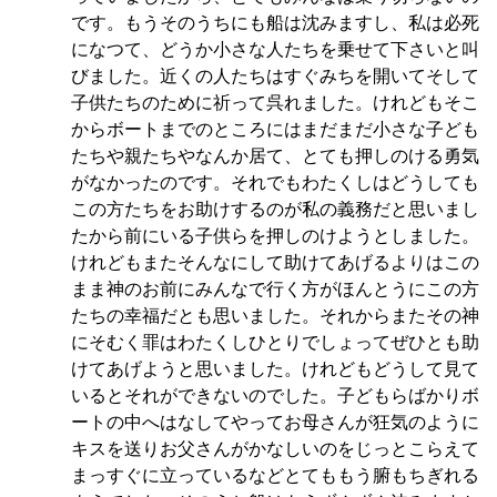
です。もうそのうちにも船は沈みますし、私は必死
になつて、どうか小さな人たちを乗せて下さいと叫
びました。近くの人たちはすぐみちを開いてそして
子供たちのために祈って呉れました。けれどもそこ
からボートまでのところにはまだまだ小さな子ども
たちや親たちやなんか居て、とても押しのける勇気
がなかったのです。それでもわたくしはどうしても
この方たちをお助けするのが私の義務だと思いまし
たから前にいる子供らを押しのけようとしました。
けれどもまたそんなにして助けてあげるよりはこの
まま神のお前にみんなで行く方がほんとうにこの方
たちの幸福だとも思いました。それからまたその神
にそむく罪はわたくしひとりでしょってぜひとも助
けてあげようと思いました。けれどもどうして見て
いるとそれができないのでした。子どもらばかりボ
ートの中へはなしてやってお母さんが狂気のように
キスを送りお父さんがかなしいのをじっとこらえて
まっすぐに立っているなどとてももう腑もちぎれる