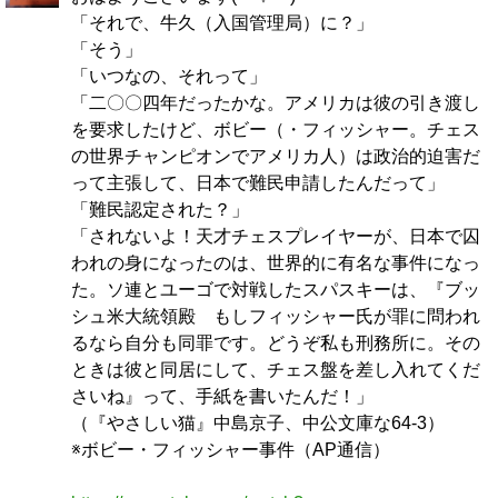
「それで、牛久（入国管理局）に？」
「そう」
「いつなの、それって」
「二〇〇四年だったかな。アメリカは彼の引き渡し
を要求したけど、ボビー（・フィッシャー。チェス
の世界チャンピオンでアメリカ人）は政治的迫害だ
って主張して、日本で難民申請したんだって」
「難民認定された？」
「されないよ！天才チェスプレイヤーが、日本で囚
われの身になったのは、世界的に有名な事件になっ
た。ソ連とユーゴで対戦したスパスキーは、『ブッ
シュ米大統領殿 もしフィッシャー氏が罪に問われ
るなら自分も同罪です。どうぞ私も刑務所に。その
ときは彼と同居にして、チェス盤を差し入れてくだ
さいね』って、手紙を書いたんだ！」
（『やさしい猫』中島京子、中公文庫な64-3）
※ボビー・フィッシャー事件（AP通信）