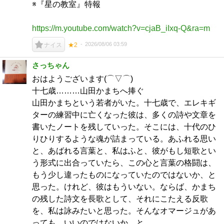
※『星の教室』特報
https://m.youtube.com/watch?v=cjaB_iIxq-Q&ra=m
2026/08/06 03:59
ナイス
★2
さっちゃん
おはようございます(⌒▽⌒)
十七歳………山田かまちへ捧ぐ
山田かまちという若者がいた。十七歳で、エレキギ
ターの練習中に亡くなった彼は、多くの詩や文章を
書いたノートを残していった。そこには、十代のひ
りひりするような魂が詰まっている。あふれる思い
と、あばれる言葉と、私はふと、彼がもし短歌とい
う形式に出合っていたら、この心と言葉の格闘は、
もう少し違ったものになっていたのではないか、と
思った。けれど、彼はもういない。ならば、かまち
の残した詩文を長歌として、それにこたえる反歌
を、私は詠みたいと思った。そんなオマージュがあ
っても、いいのではないか、と。