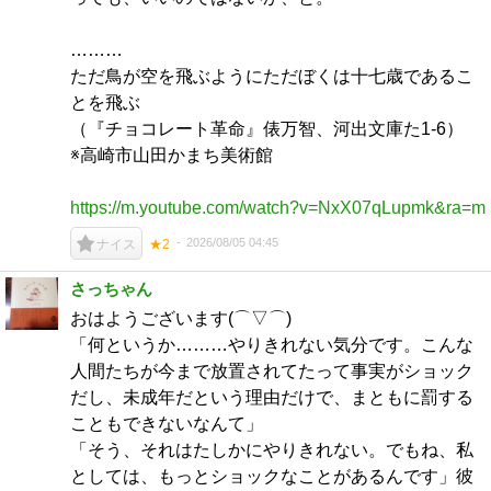
………
ただ鳥が空を飛ぶようにただぼくは十七歳であるこ
とを飛ぶ
（『チョコレート革命』俵万智、河出文庫た1-6）
※高崎市山田かまち美術館
https://m.youtube.com/watch?v=NxX07qLupmk&ra=m
2026/08/05 04:45
ナイス
★2
さっちゃん
おはようございます(⌒▽⌒)
「何というか………やりきれない気分です。こんな
人間たちが今まで放置されてたって事実がショック
だし、未成年だという理由だけで、まともに罰する
こともできないなんて」
「そう、それはたしかにやりきれない。でもね、私
としては、もっとショックなことがあるんです」彼