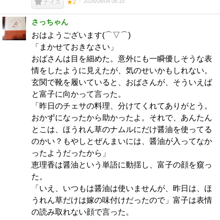
2026/08/04 06:15
ナイス
★2
さっちゃん
おはようございます(⌒▽⌒)
「まかせておきなさい」
おばさんは目を細めた。意外にも一瞬優しそうな表
情をしたように見えたが、気のせいかもしれない。
玄関で靴を履いていると、おばさんが、そういえば
と富子に向かって言った。
「昨日のチェサの料理、分けてくれてありがとう。
おかずになったから助かったよ。それで、あんたん
とこは、ほうれん草のナムルにだけ醤油を使ってる
のかい？もやしとぜんまいには、醤油が入ってなか
ったようだったから」
恵理香は醤油という単語に動揺し、富子の顔を窺っ
た。
「いえ、いつもは醤油は使いませんが、昨日は、ほ
うれん草だけは嫁の味付けだったので」富子は表情
の読み取れない顔で言った。