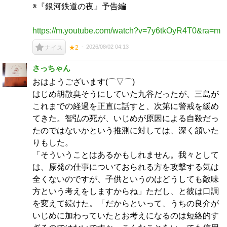
※『銀河鉄道の夜』予告編
https://m.youtube.com/watch?v=7y6tkOyR4T0&ra=m
2026/08/02 04:13
ナイス
★2
さっちゃん
おはようございます(⌒▽⌒)
はじめ胡散臭そうにしていた九谷だったが、三島が
これまでの経過を正直に話すと、次第に警戒を緩め
てきた。智弘の死が、いじめが原因による自殺だっ
たのではないかという推測に対しては、深く頷いた
りもした。
「そういうことはあるかもしれません。我々として
は、原発の仕事についておられる方を攻撃する気は
全くないのですが、子供というのはどうしても敵味
方という考えをしますからね」ただし、と彼は口調
を変えて続けた。「だからといって、うちの良介が
いじめに加わっていたとお考えになるのは短絡的す