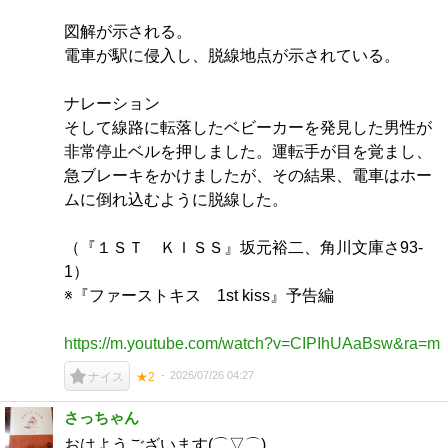
図解が示される。
電車が駅に侵入し、脱線地点が示されている。
ナレーション
そして線路に転落したベビーカーを発見した男性が
非常停止ベルを押しました。運転手が目を覚まし、
急ブレーキをかけましたが、その結果、電車はホー
ムに倒れ込むように脱線した。
（『１ＳＴ ＫＩＳＳ』坂元裕二、角川文庫さ93-
1）
※『ファーストキス 1st kiss』予告編
https://m.youtube.com/watch?v=CIPIhUAaBsw&ra=m
2026/07/26 04:27
ナイス
★2
さっちゃん
おはようございます(⌒▽⌒)