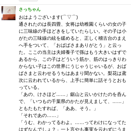
さっちゃん
おはようございます(⌒▽⌒)
通されたのは長四畳、女将は幼稚園くらいの女の子
に三味線の手ほどきをしていたらしい。その子は小
がたの三味線の絃を緩めると、正しく稽古台のまえ
へ手をついて、「おばばさまありがとう」と云っ
た。ここの当主は夫婦養子で孫はもう大きいはずで
あるから、この子はどういう筋か、筋のはっきりわ
からない子はこの世界にうじゃうじゃいるが、おば
ばさまと云わせるうちはあまり聞かない。梨花は鳶
次に云われているから、上手に簡単に話そうとおも
っている。
「あの、けさほど……」鋸山と云いかけたのを呑ん
で、「いつもの千葉県のかたが見えまして、……」
ともたもたすれば、「ああ、そう。」
「それであの……」
「うむ、わかってるわよ。……ってわけになってた
はずなんでしょ？」一ト言やも事実を云わずにうま