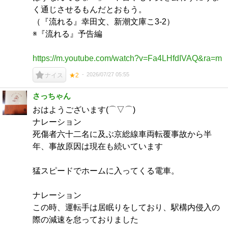
く通じさせるもんだとおもう。
（『流れる』幸田文、新潮文庫こ3-2）
※『流れる』予告編
https://m.youtube.com/watch?v=Fa4LHfdIVAQ&ra=m
2026/07/27 05:55
ナイス
★2
さっちゃん
おはようございます(⌒▽⌒)
ナレーション
死傷者六十二名に及ぶ京総線車両転覆事故から半
年、事故原因は現在も続いています
猛スピードでホームに入ってくる電車。
ナレーション
この時、運転手は居眠りをしており、駅構内侵入の
際の減速を怠っておりました