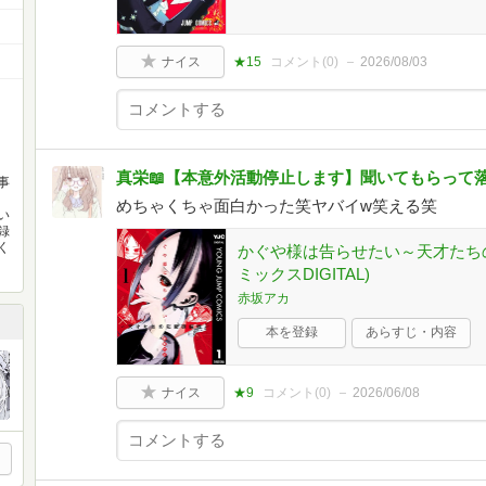
ナイス
★15
コメント(
0
)
2026/08/03
真栄📖【本意外活動停止します】聞いてもらって
事
めちゃくちゃ面白かった笑ヤバイw笑える笑
い
録
く
かぐや様は告らせたい～天才たちの
ミックスDIGITAL)
赤坂アカ
本を登録
あらすじ・内容
ナイス
★9
コメント(
0
)
2026/06/08