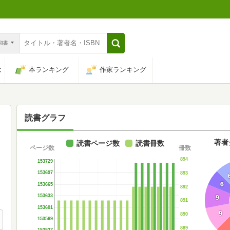
n和書
は
本ランキング
作家ランキング
読書グラフ
著者
読書ページ数
読書冊数
ページ数
冊数
894
153729
153697
893
6
153665
892
153633
9
891
153601
9
890
153569
889