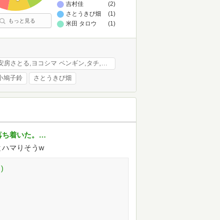
吉村佳
(2)
さとうきび畑
(1)
もっと見る
米田 タロウ
(1)
いみぎむる,安房さとる,ヨコシマ ペンギン,タチ,如月 南極,ぶりすけ,耳式,どま,match,すのはら風香,かしわぎつきこ,幌田,大倉 ナタ,りた
小鳩子鈴
さとうきび畑
落ち着いた。…
とハマりそうw
)