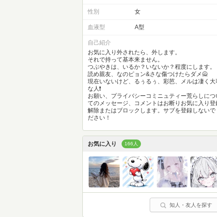
性別
女
血液型
A型
自己紹介
お気に入り外されたら、外します。
それで持って基本来ません。
つぶやきは、いるか？いないか？程度にします。
読め親友、なのピョン&さな傷つけたらダメ🙅
現在いないけど、るぅるぅ、彩芭、メルは凄く大
な人❗
お願い、プライバシーコミニュティー荒らしにつ
てのメッセージ、コメントはお断りお気に入り登
解除またはブロックします。サブを登録しないで
ださい！
お気に入り
166人
知人・友人を探す