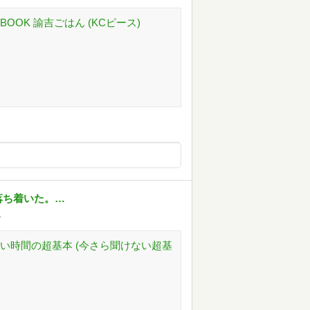
OK 諭吉ごはん (KCピース)
落ち着いた。…
～
い時間の超基本 (今さら聞けない超基