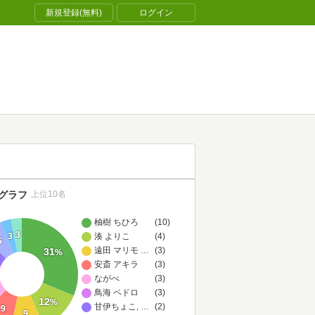
新規登録(無料)
ログイン
グラフ
上位10名
柚樹 ちひろ
(10)
3
湊 よりこ
(4)
3
6
遠田 マリモ,九頭七尾,鍋島 テツヒロ
…
(3)
31
%
安斎 アキラ
(3)
ながべ
(3)
鳥海 ペドロ
(3)
12
%
甘伊ちょこ,小鳩子鈴
…
(2)
9
9