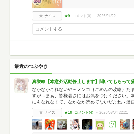
ナイス
★9
コメント(
0
)
2026/04/22
最近のつぶやき
真栄📖【本意外活動停止します】聞いてもらって
なかなかこれないや～メンゴ｛ごめんの攻略｝た
すが…まぁ、皆様暑さにはお気をつけください。
にもなれなくて、なかなか読めてないだよね～漫
ナイス
★18
コメント(
4
)
2026/08/04 22:21