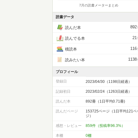
7月の読書メーターまとめ
読書データ
892
読んだ本
21
読んでる本
116
積読本
1138
読みたい本
プロフィール
登録日
2023/04/30（1198日経過）
記録初日
2023/02/24（1263日経過）
読んだ本
892冊（1日平均0.71冊)
読んだページ
153725ページ（1日平均121ペ
ジ）
感想・レビュー
859件（投稿率96.3%）
本棚
0棚