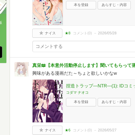
本を登録
あらすじ・内容
版
ナイス
★8
コメント(
0
)
2026/05/28
、
真栄📖【本意外活動停止します】聞いてもらって
興味がある漫画だた～ちょと欲しいかなw
捏造トラップ―NTR―(1): ID
コダマ ナオコ
本を登録
あらすじ・内容
ナイス
★6
コメント(
0
)
2026/05/27