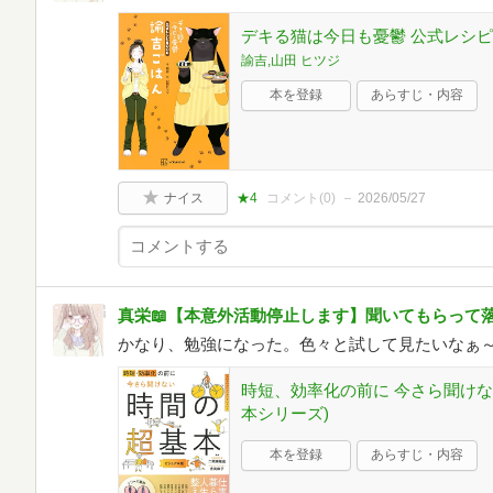
デキる猫は今日も憂鬱 公式レシピBO
諭吉,山田 ヒツジ
本を登録
あらすじ・内容
ナイス
★4
コメント(
0
)
2026/05/27
真栄📖【本意外活動停止します】聞いてもらって
かなり、勉強になった。色々と試して見たいなぁ
時短、効率化の前に 今さら聞けな
本シリーズ)
本を登録
あらすじ・内容