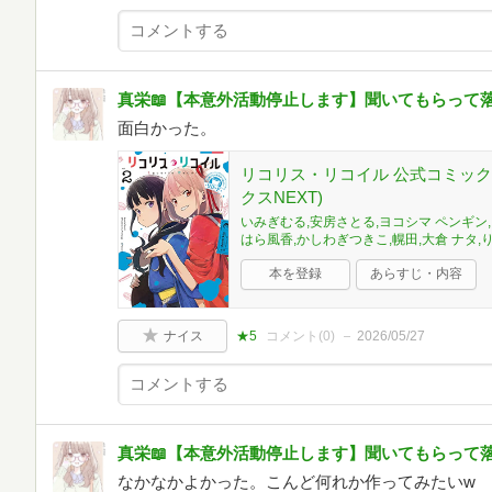
真栄📖【本意外活動停止します】聞いてもらって
面白かった。
リコリス・リコイル 公式コミックア
クスNEXT)
いみぎむる,安房さとる,ヨコシマ ペンギン,タチ
はら風香,かしわぎつきこ,幌田,大倉 ナタ,
本を登録
あらすじ・内容
ナイス
★5
コメント(
0
)
2026/05/27
真栄📖【本意外活動停止します】聞いてもらって
なかなかよかった。こんど何れか作ってみたいw