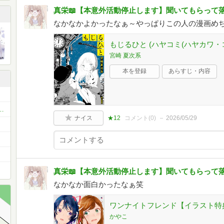
真栄📖【本意外活動停止します】聞いてもらって
なかなかよかったなぁ～やっぱりこの人の漫画め
もじるひと (ハヤコミ(ハヤカワ・
宮崎 夏次系
本を登録
あらすじ・内容
お薦め本 ベスト11 or ベスト5
ナイス
★12
コメント(
0
)
2026/05/29
中！✨
真栄📖【本意外活動停止します】聞いてもらって
なかなか面白かったなぁ笑
ワンナイトフレンド【イラスト特典
かやこ