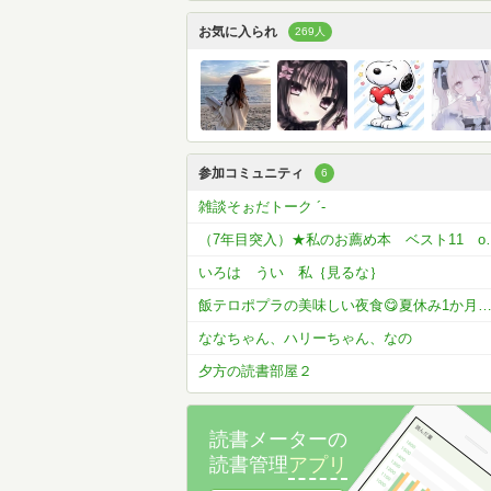
お気に入られ
269人
参加コミュニティ
6
雑談そぉだトーク ´-
（7年目突入）★私の
いろは うい 私｛見るな｝
飯テロポプラの美味しい夜食😋夏休み1か月コメラン開催
ななちゃん、ハリーちゃん、なの
夕方の読書部屋２
読書メーターの
読書管理
アプリ