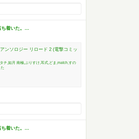
落ち着いた。…
ンソロジー リロード 2 (電撃コミッ
,如月 南極,ぶりすけ,耳式,どま,match,すの
りた
落ち着いた。…