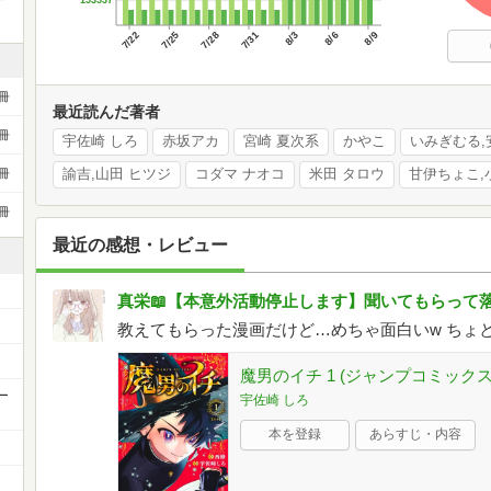
153537
7/22
7/25
7/28
7/31
8/3
8/6
8/9
冊
最近読んだ著者
冊
宇佐崎 しろ
赤坂アカ
宮崎 夏次系
かやこ
諭吉,山田 ヒツジ
コダマ ナオコ
米田 タロウ
甘伊ちょこ,
冊
冊
最近の感想・レビュー
真栄📖【本意外活動停止します】聞いてもらって
教えてもらった漫画だけど…めちゃ面白いw ちょ
魔男のイチ 1 (ジャンプコミックス
ー
宇佐崎 しろ
本を登録
あらすじ・内容