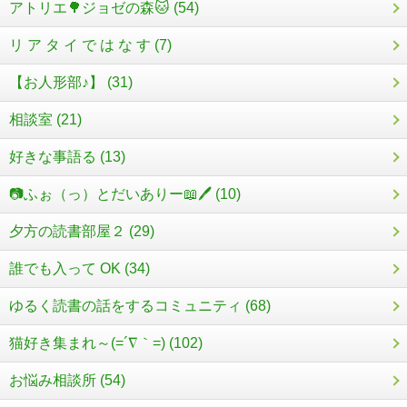
アトリエ🌳ジョゼの森🐱 (54)
リ ア タ イ で は な す (7)
【お人形部♪】 (31)
相談室 (21)
好きな事語る (13)
📷ふぉ（っ）とだいありー📖🖊 (10)
夕方の読書部屋２ (29)
誰でも入って OK (34)
ゆるく読書の話をするコミュニティ (68)
猫好き集まれ～(=´∇｀=) (102)
お悩み相談所 (54)