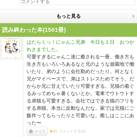
もっと見る
読み終わった本(
1501
冊)
はたらくっ！にゃんこ兄弟 今日も１日 おつか
れさまでした。
可愛すぎるにゃんこ達に癒される一冊。働き方も
生き方もいろいろあるなと兄のような遊園地で働
いたり、弟のように会社勤めだったり。何となく
兄がマイペースで、弟はストレスためてそう。だ
からか兄に甘えていたり可愛すぎる。兄猫の着ぐ
るみってめちゃ暑くないとか。電車でウトウトす
る弟猫も可愛すぎる。会社ではできる猫のフリを
する弟猫。本当に反動なんだな。家では兄猫にご
飯作ってもらったりと可愛いな。癒しはここにあ
った〜
★41
コメントする(
0
)
ナイス