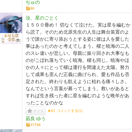
ぢゅの
90
汝、星のごとく
１５００冊め！ 切なくて泣けた。実は星を編むか
ら読了。そのため北原先生の人生は舞台装置のよ
うで誰かに寄り添おうとする姿に彼は人を愛した
事はあったのかと考えてしまう。櫂と暁海の二人
のスレ違いが悲しい。母親に振り回され大事なも
のがこぼれ落ちていく暁海。櫂も同じ。暁海やほ
かの人々にとって櫂は運行を間違えた太陽。努力
して成果も歪んだ正義に曲げられ、愛も作品も否
定された。終わりも飢えように枯れる痛々しさ。
なんでという言葉が募ってしまう。救いがあると
すれば生き残った者に星を編むのような晩年があ
ったことなのかな
★63
コメントする(
1
)
ナイス
凪良 ゆう
37758