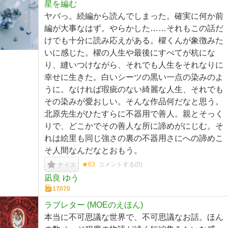
星を編む
ヤバっ。続編から読んでしまった。確実に何か前
編が大事なはず。やらかした……それもこの話だ
けでも十分に読み応えがある。櫂くんが象徴みた
いに感じた。櫂の人生や最後にすべてが杭にな
り、縫いつけながら、それでも人生をそれなりに
幸せに生きた。白いシーツの黒い一点の染みのよ
うに。なければ瑕疵のない綺麗な人生、それでも
その染みが愛おしい。そんな作品何だなと思う。
北原先生がひたすらに不器用で善人。親とそっく
りで、どこかでその善人な所に諦めがにじむ。そ
れは絵里も同じ強さの裏の不器用さにへの諦めこ
そ人間なんだなとおもう。
★63
コメントする(
0
)
ナイス
凪良 ゆう
17070
ラブレター (MOEのえほん)
本当に不可思議な世界で、不可思議なお話。ほん