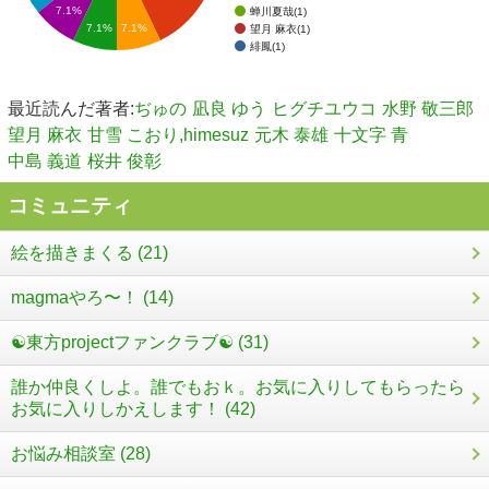
7.1%
蝉川夏哉(1)
7.1%
7.1%
望月 麻衣(1)
緋鳳(1)
最近読んだ著者:
ぢゅの
凪良 ゆう
ヒグチユウコ
水野 敬三郎
望月 麻衣
甘雪 こおり,himesuz
元木 泰雄
十文字 青
中島 義道
桜井 俊彰
コミュニティ
絵を描きまくる (21)
magmaやろ〜！ (14)
☯東方projectファンクラブ☯ (31)
誰か仲良くしよ。誰でもおｋ。お気に入りしてもらったら
お気に入りしかえします！ (42)
お悩み相談室 (28)