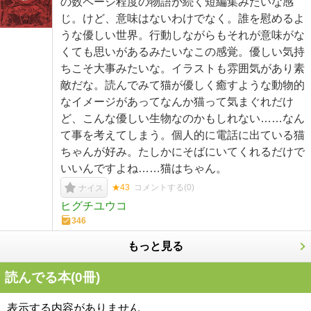
の数ページ程度の物語が続く短編集みたいな感
じ。けど、意味はないわけでなく。誰を慰めるよ
うな優しい世界。行動しながらもそれが意味がな
くても思いがあるみたいなこの感覚。優しい気持
ちこそ大事みたいな。イラストも雰囲気があり素
敵だな。読んでみて猫が優しく癒すような動物的
なイメージがあってなんか猫って気まぐれだけ
ど、こんな優しい生物なのかもしれない……なん
て事を考えてしまう。個人的に電話に出ている猫
ちゃんが好み。たしかにそばにいてくれるだけで
いいんですよね……猫はちゃん。
★43
コメントする(
0
)
ナイス
ヒグチユウコ
346
もっと見る
読んでる本(
0
冊)
表示する内容がありません