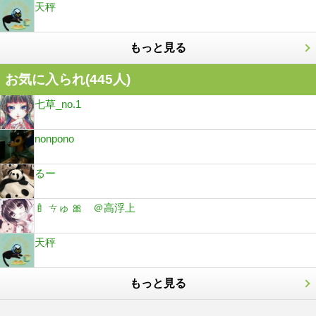
天秤
もっと見る
お気に入られ(
445
人)
七草_no.1
nonpono
るー
🍼 ㄘゅ 🎀 ＠高浮上
天秤
もっと見る