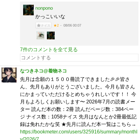
nonpono
かっこいいな
08/06 00:07
★2
ナイス
7件のコメントを全て見る
なつきネコ@着物ネコ
先月は念願の１５００冊読了できました🎉🎉皆さ
ん、先月もありがとうございました。今月も皆さん
にかまっていただけるとめちゃうれしいです！！ 今
月もよろしくお願いします〜 2026年7月の読書メー
ター 読んだ本の数：2冊 読んだページ数：384ペー
ジ ナイス数：1058ナイス 先月はなんとか2冊最低記
録は免れたかな笑 ★先月に読んだ本一覧はこちら→
https://bookmeter.com/users/325916/summary/monthl
y/2026/7