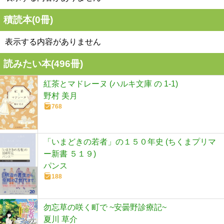
積読本(
0
冊)
表示する内容がありません
読みたい本(
496
冊)
紅茶とマドレーヌ (ハルキ文庫 の 1-1)
野村 美月
768
「いまどきの若者」の１５０年史 (ちくまプリマ
ー新書 ５１９)
パンス
188
勿忘草の咲く町で ~安曇野診療記~
夏川 草介