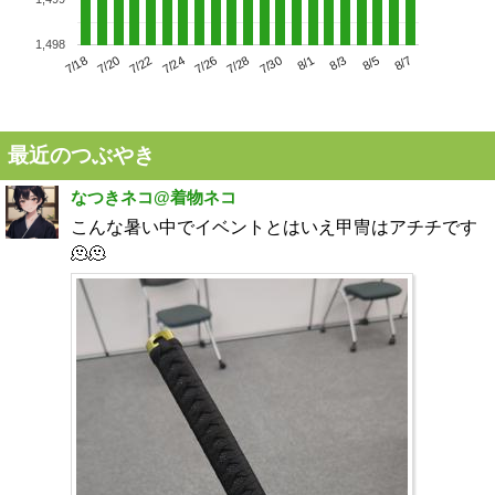
1,498
7/22
7/28
8/3
7/18
7/24
7/30
8/5
7/20
7/26
8/1
8/7
最近のつぶやき
なつきネコ@着物ネコ
こんな暑い中でイベントとはいえ甲冑はアチチです
🫠🫠