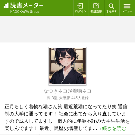
ログイン
新規登録
本を探
なつきネコ@着物ネコ
男
B型
大阪府
445人登録
正月らしく着物な猫さん笑 最近荒猫になってたり笑 通信
制の大学に通ってます！ 社会に出てから入り直していま
すので成人してますし 個人的に年齢不詳の大学生生活を
楽しんでます！ 最近、黒歴史増産してま…
→続きを読む