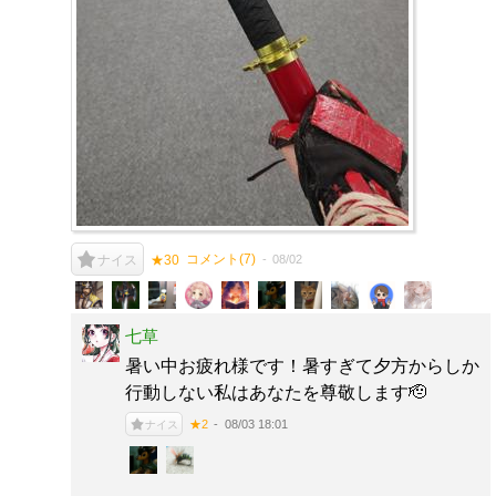
コメント(
7
)
08/02
ナイス
★30
七草
暑い中お疲れ様です！暑すぎて夕方からしか
行動しない私はあなたを尊敬します🫡
08/03 18:01
★2
ナイス