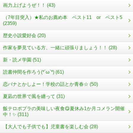
画力上げようぜ！！ (43)
（7年目突入）★私のお薦め本 ベスト11 or ベスト5
(2359)
歴史小説愛好会 (20)
作家を夢見ている方、一緒に頑張りましょう！！ (28)
新・読メ学園 (51)
読書仲間を作ろう(*´ω`*) (61)
恋バナとかしよー！学校の話とか青春☆ (50)
夏凪の世界で風を纏って (31)
飯テロポプラの美味しい夜食😋夏休み1か月コメラン開催
中！✨ (311)
【大人でも子供でも】児童書を楽しむ会 (28)