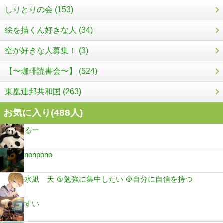
しりとりの会 (153)
絵を描くん好きな人 (34)
空が好きな人募集！ (3)
【〜珈琲読書会〜】 (524)
東凰連邦共和国 (263)
お気に入り(
488
人)
るー
nonpono
水凪 天 ＠勉強に集中したい ＠自分に自信を持つ
すい