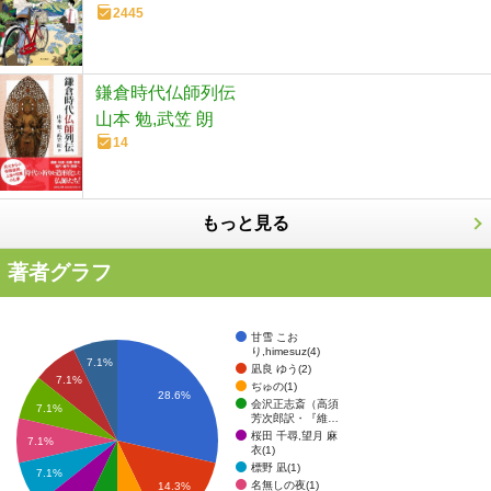
2445
鎌倉時代仏師列伝
山本 勉,武笠 朗
14
もっと見る
著者グラフ
甘雪 こお
り,himesuz(4)
7.1%
凪良 ゆう(2)
7.1%
ぢゅの(1)
28.6%
会沢正志斎（高須
7.1%
芳次郎訳・『維…
桜田 千尋,望月 麻
7.1%
衣(1)
標野 凪(1)
7.1%
名無しの夜(1)
14.3%