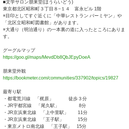
■文学サロン朋来堂(ほうらいどう)
東京都北区昭和町３丁目８−１４ 富永ビル 1階
※目印としてすぐ近くに「中華レストラン バーミヤン」や
「北区立昭和町図書館」があります。
※大通り（明治通り）の一本裏の道に入ったところにありま
す。
グーグルマップ
https://goo.gl/maps/MevdDb8QbJEpyDoeA
朋来堂外観
https://bookmeter.com/communities/337902/topics/19827
最寄り駅
・都電荒川線 「梶原」 徒歩３分
・JR宇都宮線 「尾久駅」 8分
・JR京浜東北線 「上中里駅」 11分
・JR京浜東北線 「王子駅」 15分
・東京メトロ南北線 「王子駅」 15分