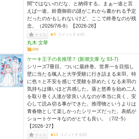
間”ではないのだな、と納得する。まぁ一途と言
えば一途。鈴鹿御前の謎がこれから書かれる予定
だったのかもしれないけど、ここで終巻なのが残
念。（2026/7/6-9）【2026-28】
★9
コメントする(
0
)
ナイス
丸木 文華
208
ケーキ王子の名推理７ (新潮文庫 な 93-7)
シリーズ7冊目。ついに最終巻。世界一を目指し
壁に当たる颯人と大学受験に行き詰まる未羽。特
に色々と不安を感じて受験を辞めたくなる未羽の
気持ちは痛いほど共感した。葵と悠希を始め二人
を取り巻く人達が皆良い人なのが本当に良く、安
心して読み切る事ができた。推理物というよりは
青春物として楽しかったシリーズだった。表紙が
ショートケーキなのがとても良い。（7/2ｰ5）
【2026ｰ27】
★13
コメントする(
0
)
ナイス