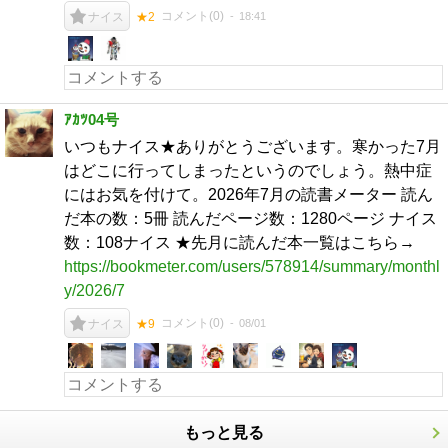
コメント(
0
)
18:41
ナイス
★2
ｱｶﾂ04号
いつもナイス★ありがとうございます。寒かった7月
はどこに行ってしまったというのでしょう。熱中症
にはお気を付けて。2026年7月の読書メーター 読ん
だ本の数：5冊 読んだページ数：1280ページ ナイス
数：108ナイス ★先月に読んだ本一覧はこちら→
https://bookmeter.com/users/578914/summary/monthl
y/2026/7
コメント(
0
)
08/01
ナイス
★9
もっと見る