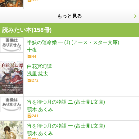
539
もっと見る
読みたい本(
158
冊)
半妖の運命婚 一 (1) (アース・スター文庫)
十夜
44
白花冥幻譚
浅里 紘太
272
宵を待つ月の物語 二 (富士見L文庫)
顎木 あくみ
241
宵を待つ月の物語 一 (富士見L文庫)
顎木 あくみ