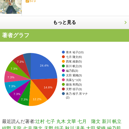
573
もっと見る
著者グラフ
青木 祐子(10)
七月 隆文(6)
西尾 維新(5)
7.3%
24.4%
新川 帆立(3)
7.3%
編乃肌(3)
太田 紫織(3)
7.3%
浅葉なつ(3)
鎌池 和馬(3)
7.3%
14.6%
天野 頌子(3)
奥乃 桜子,宵マチ
7.3%
(2)
12.2%
7.3%
最近読んだ著者:
辻村 七子
丸木 文華
七月 隆文
新川 帆立
紺野 天龍
七月 隆文
天野 頌子
秋川 滝美
太田 紫織
編乃肌