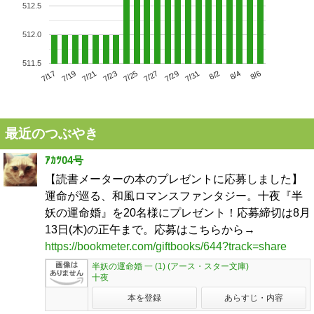
512.5
512.0
511.5
7/21
7/27
8/2
7/17
7/23
7/29
8/4
7/19
7/25
7/31
8/6
最近のつぶやき
ｱｶﾂ04号
【読書メーターの本のプレゼントに応募しました】
運命が巡る、和風ロマンスファンタジー。十夜『半
妖の運命婚』を20名様にプレゼント！応募締切は8月
13日(木)の正午まで。応募はこちらから→
https://bookmeter.com/giftbooks/644?track=share
半妖の運命婚 一 (1) (アース・スター文庫)
十夜
本を登録
あらすじ・内容