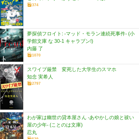
374
夢探偵フロイト: -マッド・モラン連続死事件- (小
学館文庫 な 30-1 キャラブン!)
内藤 了
1070
スワイプ厳禁 変死した大学生のスマホ
知念 実希人
2797
わが家は幽世の貸本屋さん -あやかしの娘と祓い
屋の少年- (ことのは文庫)
忍丸