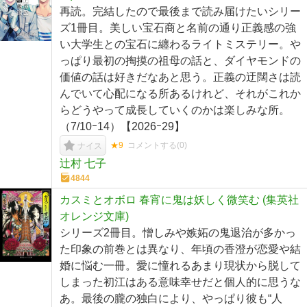
再読。完結したので最後まで読み届けたいシリー
ズ1冊目。美しい宝石商と名前の通り正義感の強
い大学生との宝石に纏わるライトミステリー。や
っぱり最初の掏摸の祖母の話と、ダイヤモンドの
価値の話は好きだなあと思う。正義の迂闊さは読
んでいて心配になる所あるけれど、それがこれか
らどうやって成長していくのかは楽しみな所。
（7/10ｰ14）【2026ｰ29】
★9
コメントする(
0
)
ナイス
辻村 七子
4844
カスミとオボロ 春宵に鬼は妖しく微笑む (集英社
オレンジ文庫)
シリーズ2冊目。憎しみや嫉妬の鬼退治が多かっ
た印象の前巻とは異なり、年頃の香澄が恋愛や結
婚に悩む一冊。愛に憧れるあまり現状から脱して
しまった初江はある意味幸せだと個人的に思うな
あ。最後の朧の独白により、やっぱり彼も“人