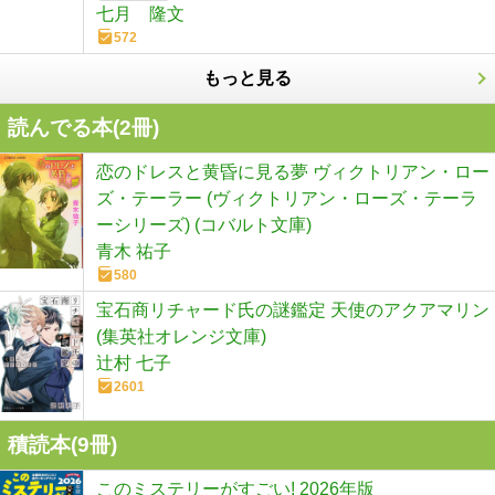
七月 隆文
572
もっと見る
読んでる本(
2
冊)
恋のドレスと黄昏に見る夢 ヴィクトリアン・ロー
ズ・テーラー (ヴィクトリアン・ローズ・テーラ
ーシリーズ) (コバルト文庫)
青木 祐子
580
宝石商リチャード氏の謎鑑定 天使のアクアマリン
(集英社オレンジ文庫)
辻村 七子
2601
積読本(
9
冊)
このミステリーがすごい! 2026年版