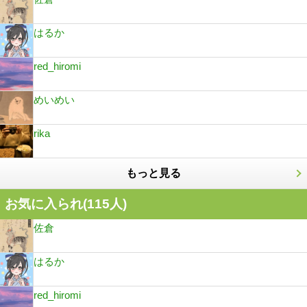
はるか
red_hiromi
めいめい
rika
もっと見る
お気に入られ(
115
人)
佐倉
はるか
red_hiromi