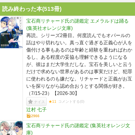
読み終わった本(
513
冊)
宝石商リチャード氏の謎鑑定 エメラルドは踊る
(集英社オレンジ文庫)
再読。シリーズ2冊目。何度読んでもオパールの
話はやり切れない。真っ直ぐ過ぎる正義心が人を
傷付ける事もあるのは年齢と経験を重ねればわか
るし、ある程度の妥協も理解できるようになる
が、彼はまだ大学生だしな。宝石を美しいと云う
だけで求めない世界があるのは事実だけど、犯罪
に使われるのも嫌だな。リチャードと正義がお互
いを探りながら認め合おうとする関係が好き。
（7/15-23）【2026-30】
★11
コメントする(
0
)
ナイス
辻村 七子
2966
宝石商リチャード氏の謎鑑定 (集英社オレンジ文
庫)