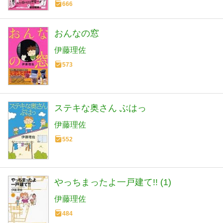
666
おんなの窓
伊藤理佐
573
ステキな奥さん ぶはっ
伊藤理佐
552
やっちまったよ一戸建て!! (1)
伊藤理佐
484