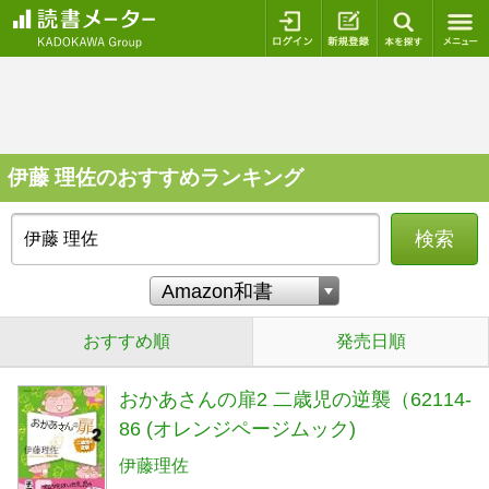
ログイン
新規登録
本を探
伊藤 理佐のおすすめランキング
検索
おすすめ順
発売日順
おかあさんの扉2 二歳児の逆襲（62114-
86 (オレンジページムック)
伊藤理佐