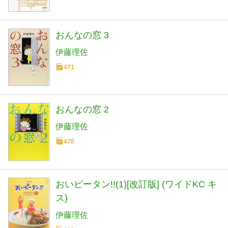
おんなの窓 3
伊藤理佐
471
おんなの窓 2
伊藤理佐
470
おいピータン!!(1)[改訂版] (ワイドKC キ
ス)
伊藤理佐