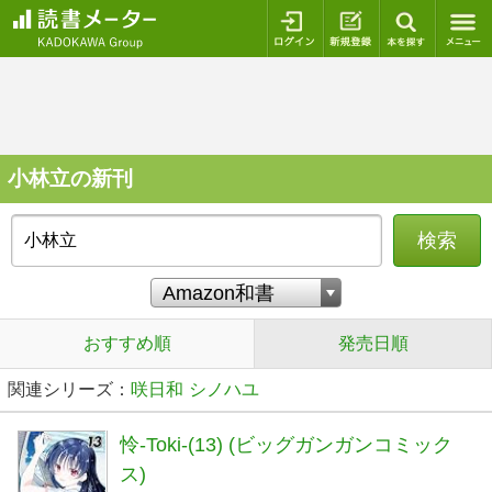
ログイン
新規登録
本を探
小林立の新刊
検索
おすすめ順
発売日順
関連シリーズ：
咲日和
シノハユ
怜-Toki-(13) (ビッグガンガンコミック
ス)