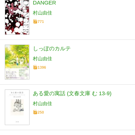
DANGER
村山由佳
771
しっぽのカルテ
村山由佳
1396
ある愛の寓話 (文春文庫 む 13-9)
村山由佳
250