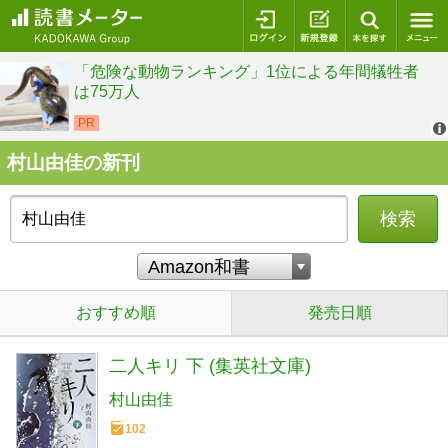
ログイン
新規登録
本を探
村山由佳の新刊
検索
おすすめ順
発売日順
二人キリ 下 (集英社文庫)
村山由佳
102