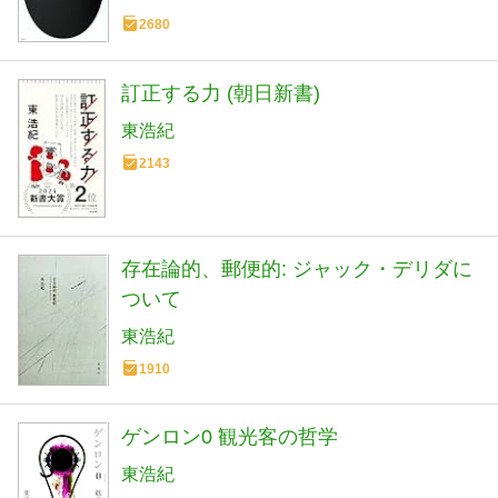
2680
訂正する力 (朝日新書)
東浩紀
2143
存在論的、郵便的: ジャック・デリダに
ついて
東浩紀
1910
ゲンロン0 観光客の哲学
東浩紀