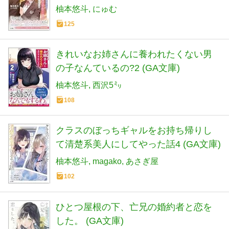
われた件 (GA文庫)
柚本悠斗
にゅむ
125
きれいなお姉さんに養われたくない男
の子なんているの?2 (GA文庫)
柚本悠斗
西沢5㍉
108
クラスのぼっちギャルをお持ち帰りし
て清楚系美人にしてやった話4 (GA文庫)
柚本悠斗
magako
あさぎ屋
102
ひとつ屋根の下、亡兄の婚約者と恋を
した。 (GA文庫)