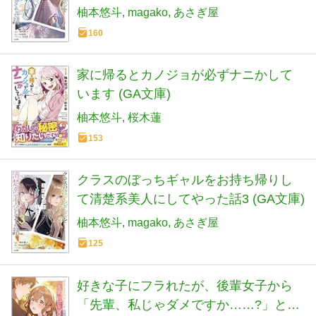
柚本悠斗
magako
あさぎ屋
160
家に帰るとカノジョが必ずナニかして
います (GA文庫)
柚本悠斗
桜木蓮
153
クラスのぼっちギャルをお持ち帰りし
て清楚系美人にしてやった話3 (GA文庫)
柚本悠斗
magako
あさぎ屋
125
好きな子にフラれたが、後輩女子から
「先輩、私じゃダメですか……?」と言