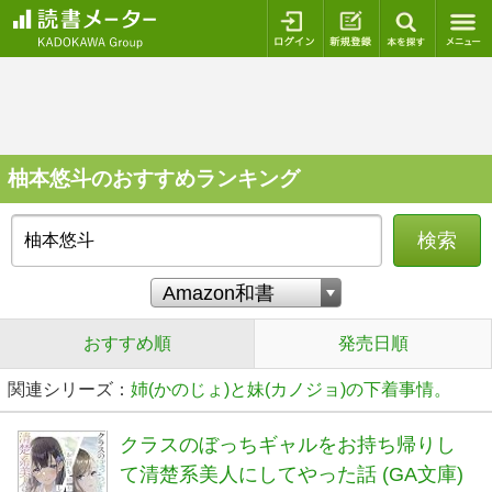
ログイン
新規登録
本を探
柚本悠斗のおすすめランキング
検索
おすすめ順
発売日順
関連シリーズ：
姉(かのじょ)と妹(カノジョ)の下着事情。
クラスのぼっちギャルをお持ち帰りし
て清楚系美人にしてやった話 (GA文庫)