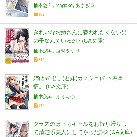
柚本悠斗
magako
あさぎ屋
302
きれいなお姉さんに養われたくない男
の子なんているの? (GA文庫)
柚本悠斗
西沢５ミリ
213
姉(かのじょ)と妹(カノジョ)の下着事
情。 (GA文庫)
柚本悠斗
けけもつ
174
クラスのぼっちギャルをお持ち帰りし
て清楚系美人にしてやった話2 (GA文庫)