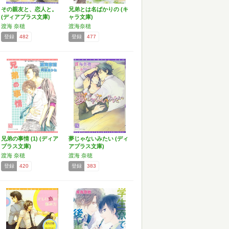
その親友と、恋人と。
兄弟とは名ばかりの (キ
(ディアプラス文庫)
ャラ文庫)
渡海 奈穂
渡海奈穂
登録
482
登録
477
兄弟の事情 (1) (ディア
夢じゃないみたい (ディ
プラス文庫)
アプラス文庫)
渡海 奈穂
渡海 奈穂
登録
420
登録
383