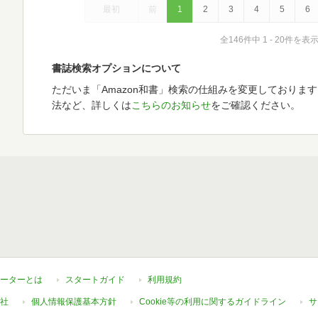
最初
前
1
2
3
4
5
6
全146件中 1 - 20件を表
書誌検索オプションについて
ただいま「Amazon和書」検索の仕組みを変更しておりま
法など、詳しくは
こちらのお知らせ
をご確認ください。
ーターとは
スタートガイド
利用規約
社
個人情報保護基本方針
Cookie等の利用に関するガイドライン
サ