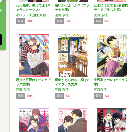
ねえ先輩、教えてよ (キ
追いかけようか？ (プラ
たまには恋でも (新書館
ャラコミックス)
チナ文庫)
ディアプラス文庫)
版
小嶋ララ子,渡海奈穂
渡海 奈穂
渡海 奈穂
、
登録
700
登録
559
登録
550
厄介と可愛げ (ディアプ
運命かもしれない恋 (デ
小説家とカレ (キャラ文
ラス文庫)
ィアプラス文庫)
庫)
渡海 奈穂
渡海 奈穂
渡海奈穂
登録
459
登録
437
登録
433