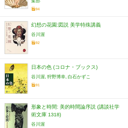
集部
94
幻想の花園:図説 美学特殊講義
谷川渥
92
日本の色 (コロナ・ブックス)
谷川渥
狩野博幸
白石かずこ
91
形象と時間: 美的時間論序説 (講談社学
術文庫 1318)
谷川渥