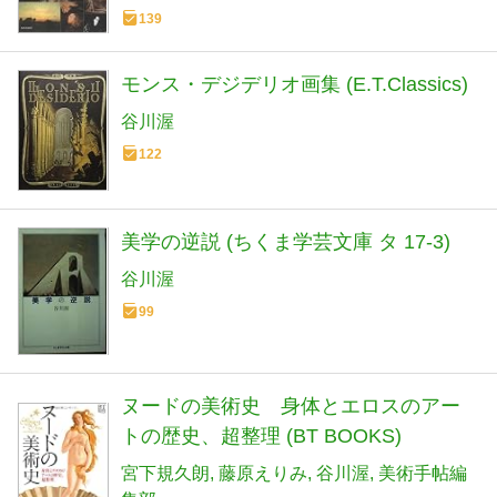
139
モンス・デジデリオ画集 (E.T.Classics)
谷川渥
122
美学の逆説 (ちくま学芸文庫 タ 17-3)
谷川渥
99
ヌードの美術史 身体とエロスのアー
トの歴史、超整理 (BT BOOKS)
宮下規久朗
藤原えりみ
谷川渥
美術手帖編