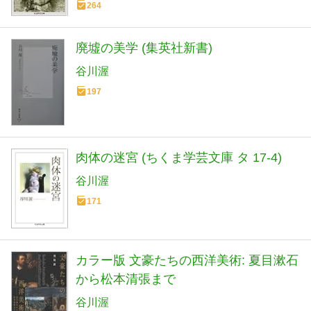
264
廃墟の美学 (集英社新書)
谷川渥
197
肉体の迷宮 (ちくま学芸文庫 タ 17-4)
谷川渥
171
カラー版 文豪たちの西洋美術: 夏目漱石
から松本清張まで
谷川渥