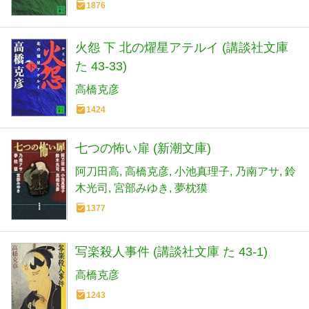
1876
火怨 下 北の燿星アテルイ (講談社文庫
た 43-33)
高橋克彦
1424
七つの怖い扉 (新潮文庫)
阿刀田高
高橋克彦
小池真理子
乃南アサ
鈴
木光司
宮部みゆき
夢枕獏
1377
写楽殺人事件 (講談社文庫 た 43-1)
高橋克彦
1243