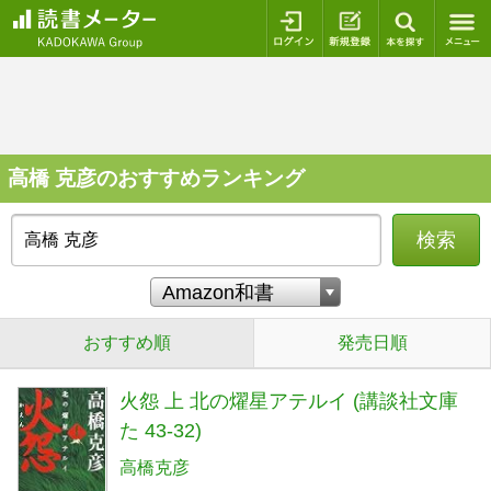
ログイン
新規登録
本を探
高橋 克彦のおすすめランキング
検索
おすすめ順
発売日順
火怨 上 北の燿星アテルイ (講談社文庫
た 43-32)
高橋克彦