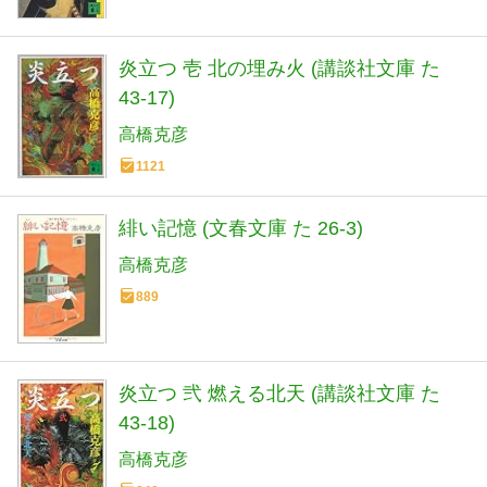
炎立つ 壱 北の埋み火 (講談社文庫 た
43-17)
高橋克彦
1121
緋い記憶 (文春文庫 た 26-3)
高橋克彦
889
炎立つ 弐 燃える北天 (講談社文庫 た
43-18)
高橋克彦