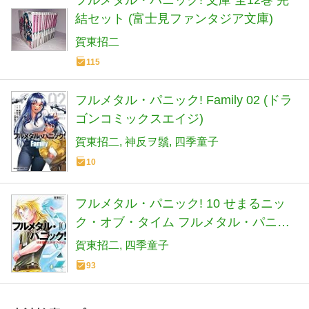
フルメタル・パニック! 文庫 全12巻 完
結セット (富士見ファンタジア文庫)
賀東招二
115
フルメタル・パニック! Family 02 (ドラ
ゴンコミックスエイジ)
賀東招二
神反ヲ鬚
四季童子
10
フルメタル・パニック! 10 せまるニッ
ク・オブ・タイム フルメタル・パニッ
ク! (ファンタジア文庫)
賀東招二
四季童子
93