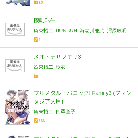
16
機動転生
賀東招二
BUNBUN
海老川兼武
渭原敏明
5
メオトデサファリ3
賀東招二
玲衣
0
フルメタル・パニック! Family3 (ファン
タジア文庫)
賀東招二
四季童子
233