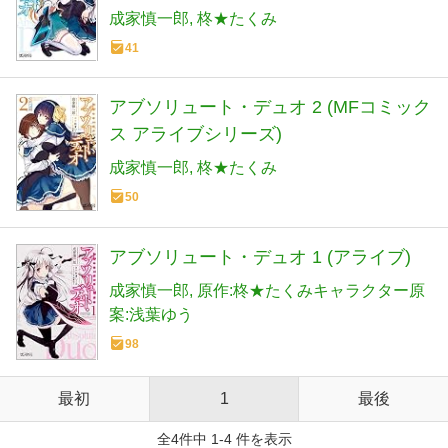
成家慎一郎
柊★たくみ
41
アブソリュート・デュオ 2 (MFコミック
ス アライブシリーズ)
成家慎一郎
柊★たくみ
50
アブソリュート・デュオ 1 (アライブ)
成家慎一郎
原作:柊★たくみキャラクター原
案:浅葉ゆう
98
最初
1
最後
全4件中 1-4 件を表示