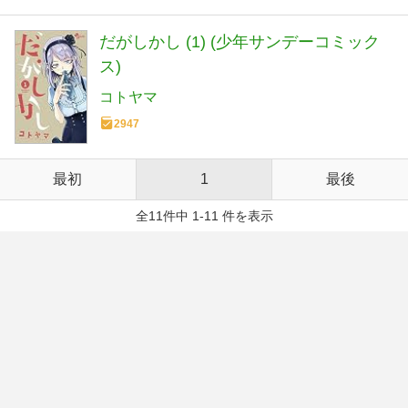
だがしかし (1) (少年サンデーコミック
ス)
コトヤマ
2947
最初
1
最後
全11件中 1-11 件を表示